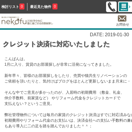
0
0
検討リスト
最近見た物件
お問合せ
DATE: 2019-01-30
クレジット決済に対応いたしました
こんばんは。

1月に入り、賃貸のお部屋探しが非常に活発になってきました。

新年早々、皆様のお部屋探しをしたり、売買や猫共生リノベーションの

ご依頼を頂いたりと、気付けばブログをほとんど更新しないまま月末に・・
そんな中でご意見が多かったのが、入居時の初期費用 （敷金、礼金、

仲介手数料、前家賃など） やリフォーム代金をクレジットカードで

支払えない？というご意見。

弊社管理物件については毎月の家賃のクレジット決済はすでに対応済みなの
初期費用やリフォーム代金のお支払いは、決済会社への支払い手数料の兼ね
もあり導入に二の足を踏を踏んでおりました＾＾；
