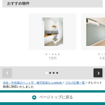
おすすめ物件
ｋｉｓｓａ
ｋｉ
7万円
6.
渋谷・中目黒のペット可・猫可賃貸ならnekofu
>
ブログ記事一覧
>
クレジット
決済に対応いたしました
ページトップに戻る