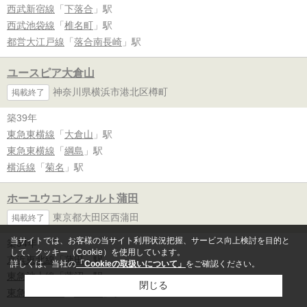
西武新宿線
「
下落合
」駅
西武池袋線
「
椎名町
」駅
都営大江戸線
「
落合南長崎
」駅
ユースピア大倉山
神奈川県横浜市港北区樽町
掲載終了
築39年
東急東横線
「
大倉山
」駅
東急東横線
「
綱島
」駅
横浜線
「
菊名
」駅
ホーユウコンフォルト蒲田
東京都大田区西蒲田
掲載終了
当サイトでは、お客様の当サイト利用状況把握、サービス向上検討を目的と
築34年
して、クッキー（Cookie）を使用しています。
京浜東北線
「
蒲田
」駅
詳しくは、当社の
「Cookieの取扱いについて」
をご確認ください。
東急池上線
「
蓮沼
」駅
閉じる
東急多摩川線
「
矢口渡
」駅