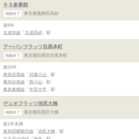
ＲＳ参番館
東京都葛飾区高砂
掲載終了
築9年
京成本線
「
京成高砂
」駅
アーバンフラッツ目黒本町
東京都目黒区目黒本町
掲載終了
築20年
東急目黒線
「
武蔵小山
」駅
東急目黒線
「
西小山
」駅
東急東横線
「
学芸大学
」駅
デュオフラッツ池尻大橋
東京都目黒区大橋
掲載終了
築1年未満
東急田園都市線
「
池尻大橋
」駅
京王井の頭線
「
神泉
」駅