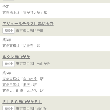
予定
東急池上線
「
雪が谷大塚
」駅
アジュールテラス目黒祐天寺
東京都目黒区中町
掲載中
築3年
東急東横線
「
祐天寺
」駅
ルクレ自由が丘
東京都目黒区自由が丘
掲載中
築5年
東急東横線
「
自由が丘
」駅
東急目黒線
「
奥沢
」駅
東急大井町線
「
九品仏
」駅
ＦＬＥＧ自由が丘ＥＬ
東京都目黒区緑が丘
掲載中