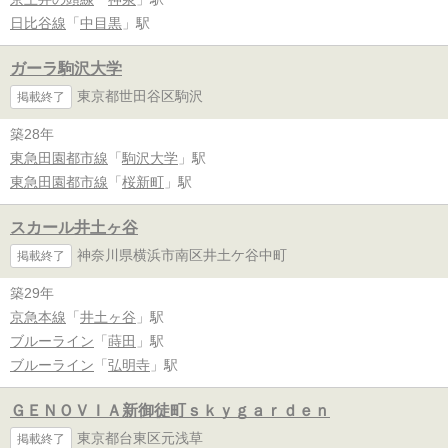
日比谷線
「
中目黒
」駅
ガーラ駒沢大学
東京都世田谷区駒沢
掲載終了
築28年
東急田園都市線
「
駒沢大学
」駅
東急田園都市線
「
桜新町
」駅
スカール井土ヶ谷
神奈川県横浜市南区井土ケ谷中町
掲載終了
築29年
京急本線
「
井土ヶ谷
」駅
ブルーライン
「
蒔田
」駅
ブルーライン
「
弘明寺
」駅
ＧＥＮＯＶＩＡ新御徒町ｓｋｙｇａｒｄｅｎ
東京都台東区元浅草
掲載終了