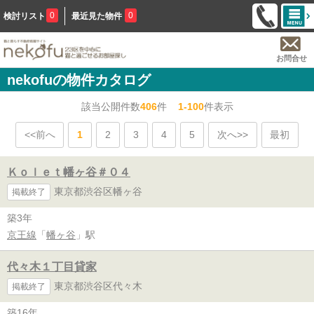
0
0
検討リスト
最近見た物件
お問合せ
nekofuの物件カタログ
該当公開件数
406
件
1-100
件表示
<<前へ
1
2
3
4
5
次へ>>
最初
Ｋｏｌｅｔ幡ヶ谷＃０４
東京都渋谷区幡ヶ谷
掲載終了
築3年
京王線
「
幡ヶ谷
」駅
代々木１丁目貸家
東京都渋谷区代々木
掲載終了
築16年