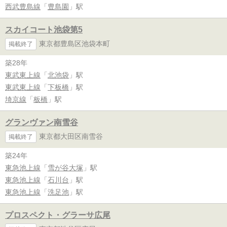
西武豊島線
「
豊島園
」駅
スカイコート池袋第5
東京都豊島区池袋本町
掲載終了
築28年
東武東上線
「
北池袋
」駅
東武東上線
「
下板橋
」駅
埼京線
「
板橋
」駅
グランヴァン南雪谷
東京都大田区南雪谷
掲載終了
築24年
東急池上線
「
雪が谷大塚
」駅
東急池上線
「
石川台
」駅
東急池上線
「
洗足池
」駅
プロスペクト・グラーサ広尾