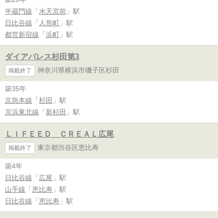
半蔵門線
「
水天宮前
」駅
日比谷線
「
人形町
」駅
都営新宿線
「
浜町
」駅
ダイアパレス杉田第3
神奈川県横浜市磯子区杉田
掲載終了
築35年
京急本線
「
杉田
」駅
京浜東北線
「
新杉田
」駅
ＬＩＦＥＥＤ ＣＲＥＡＬ広尾
東京都渋谷区恵比寿
掲載終了
築4年
日比谷線
「
広尾
」駅
山手線
「
恵比寿
」駅
日比谷線
「
恵比寿
」駅