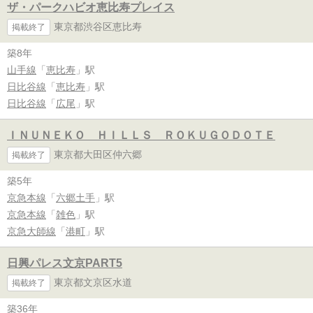
ザ・パークハビオ恵比寿プレイス
東京都渋谷区恵比寿
掲載終了
築8年
山手線
「
恵比寿
」駅
日比谷線
「
恵比寿
」駅
日比谷線
「
広尾
」駅
ＩＮＵＮＥＫＯ ＨＩＬＬＳ ＲＯＫＵＧＯＤＯＴＥ
東京都大田区仲六郷
掲載終了
築5年
京急本線
「
六郷土手
」駅
京急本線
「
雑色
」駅
京急大師線
「
港町
」駅
日興パレス文京PART5
東京都文京区水道
掲載終了
築36年