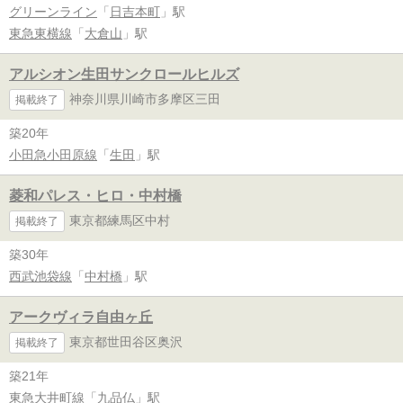
グリーンライン
「
日吉本町
」駅
東急東横線
「
大倉山
」駅
アルシオン生田サンクロールヒルズ
神奈川県川崎市多摩区三田
掲載終了
築20年
小田急小田原線
「
生田
」駅
菱和パレス・ヒロ・中村橋
東京都練馬区中村
掲載終了
築30年
西武池袋線
「
中村橋
」駅
アークヴィラ自由ヶ丘
東京都世田谷区奥沢
掲載終了
築21年
東急大井町線
「
九品仏
」駅