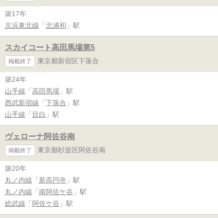
築17年
京浜東北線
「
北浦和
」駅
スカイコート高田馬場第5
東京都新宿区下落合
掲載終了
築24年
山手線
「
高田馬場
」駅
西武新宿線
「
下落合
」駅
山手線
「
目白
」駅
ヴェローナ阿佐谷南
東京都杉並区阿佐谷南
掲載終了
築20年
丸ノ内線
「
新高円寺
」駅
丸ノ内線
「
南阿佐ケ谷
」駅
総武線
「
阿佐ケ谷
」駅