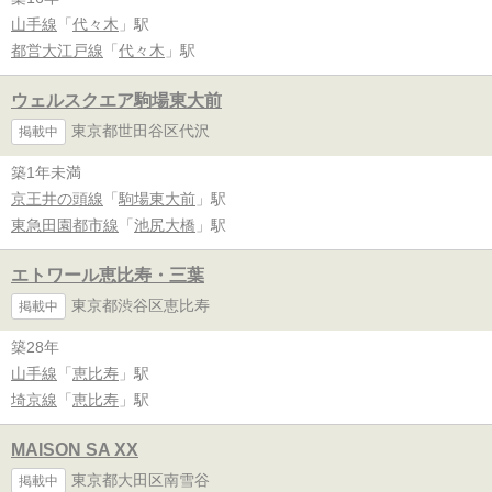
山手線
「
代々木
」駅
都営大江戸線
「
代々木
」駅
ウェルスクエア駒場東大前
東京都世田谷区代沢
掲載中
築1年未満
京王井の頭線
「
駒場東大前
」駅
東急田園都市線
「
池尻大橋
」駅
エトワール恵比寿・三葉
東京都渋谷区恵比寿
掲載中
築28年
山手線
「
恵比寿
」駅
埼京線
「
恵比寿
」駅
MAISON SA XX
東京都大田区南雪谷
掲載中