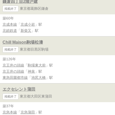
鎌倉四丁目2階戸建
東京都葛飾区鎌倉
掲載終了
築60年
京成本線
「
京成小岩
」駅
北総鉄道
「
新柴又
」駅
Chill Maison駒場松濤
東京都目黒区駒場
掲載終了
築126年
京王井の頭線
「
駒場東大前
」駅
京王井の頭線
「
神泉
」駅
東急田園都市線
「
池尻大橋
」駅
エクセレント蒲田
東京都大田区東蒲田
掲載終了
築37年
京急本線
「
京急蒲田
」駅