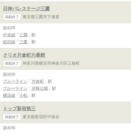
日神パレステージ三鷹
東京都三鷹市下連雀
掲載終了
築42年
中央線
「
三鷹
」駅
総武線
「
三鷹
」駅
クリオ片倉町六番館
神奈川県横浜市神奈川区三枚町
掲載終了
築35年
ブルーライン
「
片倉町
」駅
ブルーライン
「
岸根公園
」駅
横浜線
「
小机
」駅
トップ新宿第三
東京都新宿区中落合
掲載終了
築40年