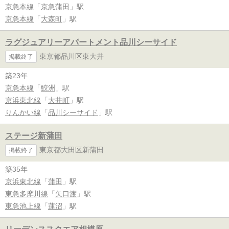
京急本線
「
京急蒲田
」駅
京急本線
「
大森町
」駅
ラグジュアリーアパートメント品川シーサイド
東京都品川区東大井
掲載終了
築23年
京急本線
「
鮫洲
」駅
京浜東北線
「
大井町
」駅
りんかい線
「
品川シーサイド
」駅
ステージ新蒲田
東京都大田区新蒲田
掲載終了
築35年
京浜東北線
「
蒲田
」駅
東急多摩川線
「
矢口渡
」駅
東急池上線
「
蓮沼
」駅