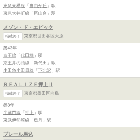
東急東横線
「
自由が丘
」駅
東急大井町線
「
尾山台
」駅
メゾン・ド・エピック
東京都世田谷区大原
掲載終了
築43年
京王線
「
代田橋
」駅
京王井の頭線
「
新代田
」駅
小田急小田原線
「
下北沢
」駅
ＲＥＡＬＩＺＥ押上Ⅱ
東京都墨田区向島
掲載終了
築8年
半蔵門線
「
押上
」駅
東武伊勢崎線
「
曳舟
」駅
プレール馬込