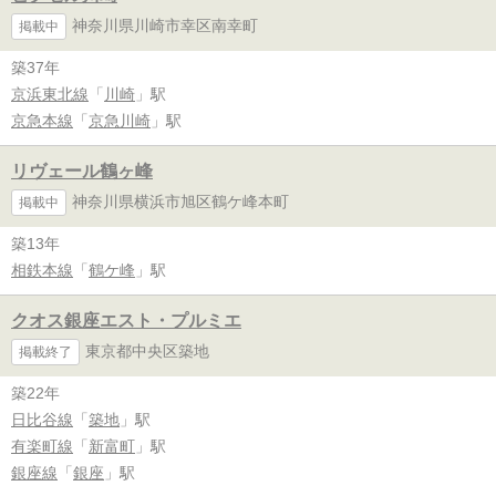
神奈川県川崎市幸区南幸町
掲載中
築37年
京浜東北線
「
川崎
」駅
京急本線
「
京急川崎
」駅
リヴェール鶴ヶ峰
神奈川県横浜市旭区鶴ケ峰本町
掲載中
築13年
相鉄本線
「
鶴ケ峰
」駅
クオス銀座エスト・プルミエ
東京都中央区築地
掲載終了
築22年
日比谷線
「
築地
」駅
有楽町線
「
新富町
」駅
銀座線
「
銀座
」駅