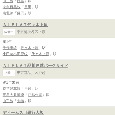
山手線
「
目黒
」駅
東急目黒線
「
目黒
」駅
南北線
「
目黒
」駅
ＡＩＦＬＡＴ代々木上原
東京都渋谷区上原
掲載中
築1年
千代田線
「
代々木上原
」駅
小田急小田原線
「
代々木上原
」駅
ＡＩＦＬＡＴ品川戸越パークサイド
東京都品川区戸越
掲載中
築1年未満
都営浅草線
「
戸越
」駅
東急大井町線
「
戸越公園
」駅
山手線
「
大崎
」駅
ディームス目黒行人坂