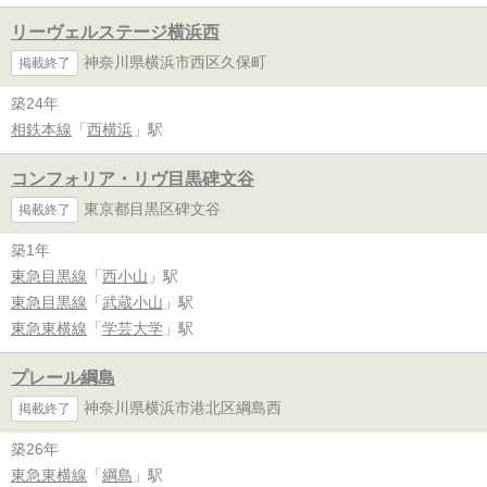
リーヴェルステージ横浜西
神奈川県横浜市西区久保町
掲載終了
築24年
相鉄本線
「
西横浜
」駅
コンフォリア・リヴ目黒碑文谷
東京都目黒区碑文谷
掲載終了
築1年
東急目黒線
「
西小山
」駅
東急目黒線
「
武蔵小山
」駅
東急東横線
「
学芸大学
」駅
プレール綱島
神奈川県横浜市港北区綱島西
掲載終了
築26年
東急東横線
「
綱島
」駅