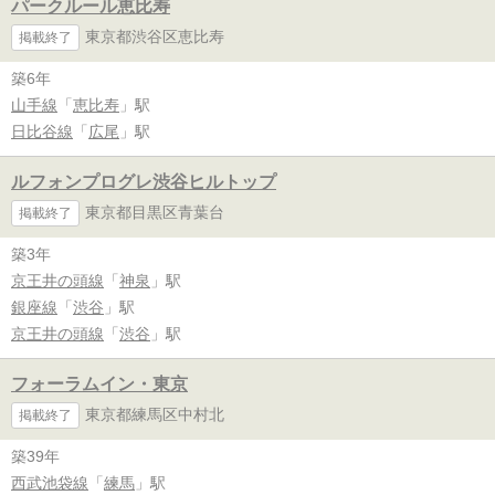
パークルール恵比寿
東京都渋谷区恵比寿
掲載終了
築6年
山手線
「
恵比寿
」駅
日比谷線
「
広尾
」駅
ルフォンプログレ渋谷ヒルトップ
東京都目黒区青葉台
掲載終了
築3年
京王井の頭線
「
神泉
」駅
銀座線
「
渋谷
」駅
京王井の頭線
「
渋谷
」駅
フォーラムイン・東京
東京都練馬区中村北
掲載終了
築39年
西武池袋線
「
練馬
」駅