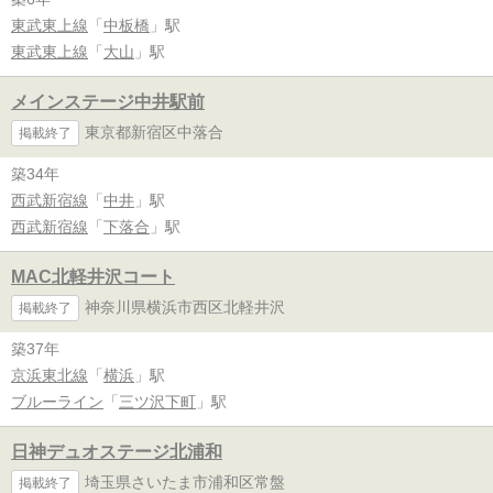
東武東上線
「
中板橋
」駅
東武東上線
「
大山
」駅
メインステージ中井駅前
東京都新宿区中落合
掲載終了
築34年
西武新宿線
「
中井
」駅
西武新宿線
「
下落合
」駅
MAC北軽井沢コート
神奈川県横浜市西区北軽井沢
掲載終了
築37年
京浜東北線
「
横浜
」駅
ブルーライン
「
三ツ沢下町
」駅
日神デュオステージ北浦和
埼玉県さいたま市浦和区常盤
掲載終了