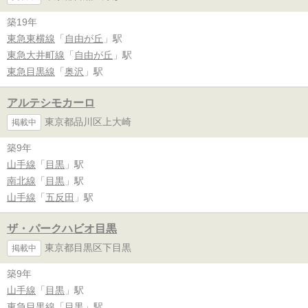
築19年
東急東横線
「
自由が丘
」駅
東急大井町線
「
自由が丘
」駅
東急目黒線
「
奥沢
」駅
アルテシモカーロ
東京都品川区上大崎
掲載中
築9年
山手線
「
目黒
」駅
南北線
「
目黒
」駅
山手線
「
五反田
」駅
ザ・パークハビオ目黒
東京都目黒区下目黒
掲載中
築9年
山手線
「
目黒
」駅
東急目黒線
「
目黒
」駅