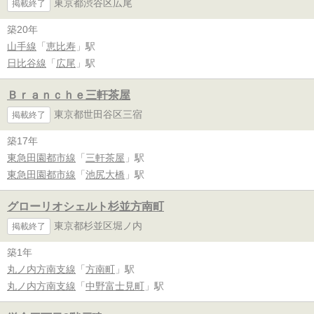
東京都渋谷区広尾
掲載終了
築20年
山手線
「
恵比寿
」駅
日比谷線
「
広尾
」駅
Ｂｒａｎｃｈｅ三軒茶屋
東京都世田谷区三宿
掲載終了
築17年
東急田園都市線
「
三軒茶屋
」駅
東急田園都市線
「
池尻大橋
」駅
グローリオシェルト杉並方南町
東京都杉並区堀ノ内
掲載終了
築1年
丸ノ内方南支線
「
方南町
」駅
丸ノ内方南支線
「
中野富士見町
」駅