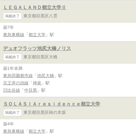
ＬＥＧＡＬＡＮＤ都立大学Ⅱ
東京都目黒区八雲
掲載終了
築7年
東急東横線
「
都立大学
」駅
デュオフラッツ池尻大橋ノリス
東京都目黒区大橋
掲載終了
築1年未満
東急田園都市線
「
池尻大橋
」駅
京王井の頭線
「
神泉
」駅
日比谷線
「
中目黒
」駅
ＳＯＬＡＳＩＡｒｅｓｉｄｅｎｃｅ都立大学
東京都目黒区柿の木坂
掲載終了
築4年
東急東横線
「
都立大学
」駅