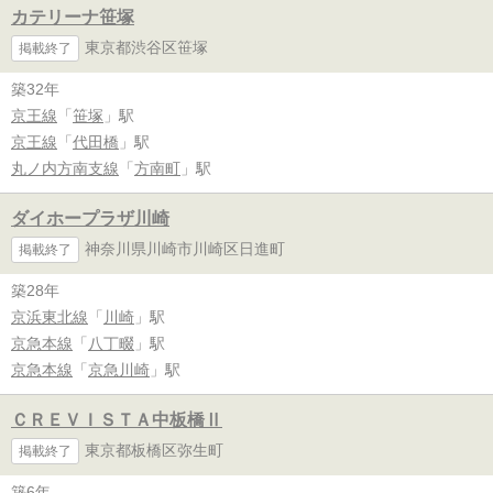
カテリーナ笹塚
東京都渋谷区笹塚
掲載終了
築32年
京王線
「
笹塚
」駅
京王線
「
代田橋
」駅
丸ノ内方南支線
「
方南町
」駅
ダイホープラザ川崎
神奈川県川崎市川崎区日進町
掲載終了
築28年
京浜東北線
「
川崎
」駅
京急本線
「
八丁畷
」駅
京急本線
「
京急川崎
」駅
ＣＲＥＶＩＳＴＡ中板橋Ⅱ
東京都板橋区弥生町
掲載終了
築6年