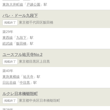
東急大井町線
「
戸越公園
」駅
パレ・ドール九段下
東京都千代田区飯田橋
掲載終了
築29年
東西線
「
九段下
」駅
総武線
「
飯田橋
」駅
ユースフル祐天寺No.2
東京都目黒区上目黒
掲載終了
築40年
東急東横線
「
祐天寺
」駅
日比谷線
「
中目黒
」駅
ルクレ日本橋蛎殻町
東京都中央区日本橋蛎殻町
掲載終了
築28年