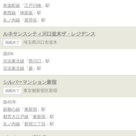
有楽町線
「
江戸川橋
」駅
東西線
「
神楽坂
」駅
丸ノ内線
「
茗荷谷
」駅
ルネサンスシティ川口並木ザ・レジデンス
埼玉県川口市並木
掲載終了
築8年
京浜東北線
「
西川口
」駅
京浜東北線
「
蕨
」駅
シルバーマンション新宿
東京都新宿区新宿
掲載終了
築45年
副都心線
「
東新宿
」駅
都営大江戸線
「
東新宿
」駅
丸ノ内線
「
新宿三丁目
」駅