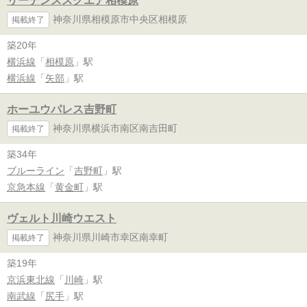
リーデンススクエア相模原
神奈川県相模原市中央区相模原
掲載終了
築20年
横浜線
「
相模原
」駅
横浜線
「
矢部
」駅
ホーユウパレス吉野町
神奈川県横浜市南区南吉田町
掲載終了
築34年
ブルーライン
「
吉野町
」駅
京急本線
「
黄金町
」駅
ヴェルト川崎ウエスト
神奈川県川崎市幸区南幸町
掲載終了
築19年
京浜東北線
「
川崎
」駅
南武線
「
尻手
」駅