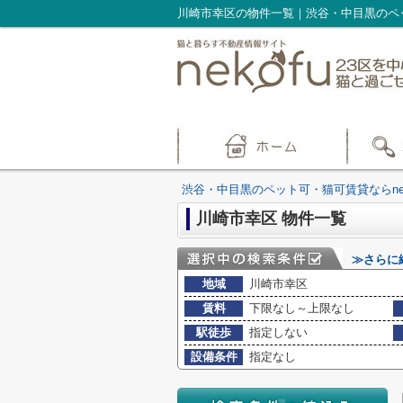
川崎市幸区の物件一覧｜渋谷・中目黒のペッ
渋谷・中目黒のペット可・猫可賃貸ならnek
川崎市幸区 物件一覧
≫さらに
地域
川崎市幸区
賃料
下限なし～上限なし
駅徒歩
指定しない
設備条件
指定なし