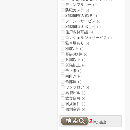
ディンプルキー
(-)
防犯カメラ
(-)
24時間有人管理
(-)
フロントサービス
(-)
24時間ゴミ出し可
(-)
住戸内覧可能
(-)
コンシェルジュサービス
(-)
駐車場あり
(-)
2階以上
(-)
1階の物件
(-)
10階以上
(-)
20階以上
(-)
最上階
(-)
南向き
(-)
角部屋
(-)
ワンフロア
(-)
高層ビル
(-)
飲食店可
(-)
居抜物件
(-)
個別空調
(-)
2
件が該当