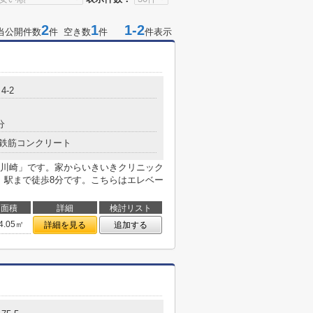
2
1
1-2
当公開件数
件 空き数
件
件表示
4-2
分
鉄筋コンクリート
川崎」です。家からいきいきクリニック
、駅まで徒歩8分です。こちらはエレベー
面積
詳細
検討リスト
4.05㎡
詳細を見る
追加する