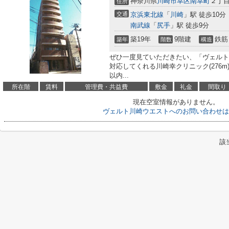
神奈川県
川崎市幸区
南幸町
２丁目7
住所
交通
京浜東北線
「
川崎
」駅 徒歩10分
南武線
「
尻手
」駅 徒歩9分
築19年
9階建
鉄筋
築年
階数
構造
ぜひ一度見ていただきたい、「ヴェルト
対応してくれる川崎幸クリニック(276
以内...
所在階
賃料
管理費・共益費
敷金
礼金
間取り
現在空室情報がありません。
ヴェルト川崎ウエストへのお問い合わせは
該