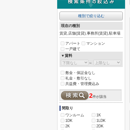
種別で絞り込む
現在の種別
賃貸,店舗(賃貸),事務所(賃貸),駐車場
アパート
マンション
一戸建て
▼賃料
～
敷金・保証金なし
礼金・敷引なし
共益費・管理費込み
2
件が該当
間取り
ワンルーム
1K
1DK
1LDK
2K
2DK