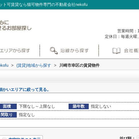
ト可賃貸なら猫可物件専門の不動産会社nekofu
営業時間：1
定休日：毎週火曜
ofu
>
(賃貸)地域から探す
>
川崎市幸区の賃貸物件
細かいエリアに絞って見る。
面積
下限なし～上限なし
築年数
指定しない
間取り
指定なし
並び順：