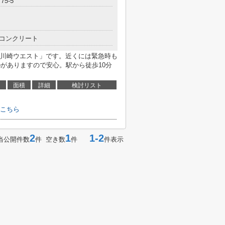
5-5
コンクリート
川崎ウエスト」です。近くには緊急時も
m)がありますので安心。駅から徒歩10分
面積
詳細
検討リスト
こちら
2
1
1-2
当公開件数
件 空き数
件
件表示