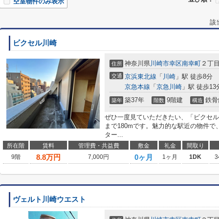
空室物件のみ表示
該
ビクセル川崎
神奈川県
川崎市幸区
南幸町
２丁目
住所
交通
京浜東北線
「
川崎
」駅 徒歩8分
京急本線
「
京急川崎
」駅 徒歩13
築37年
9階建
鉄骨
築年
階数
構造
ぜひ一度見ていただきたい、「ビクセル
まで180mです。魅力的な駅近の物件で
ター...
所在階
賃料
管理費・共益費
敷金
礼金
間取り
8.8
万円
0ヶ月
9階
7,000円
1ヶ月
1DK
3
ヴェルト川崎ウエスト