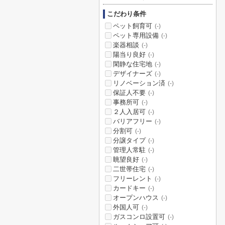
こだわり条件
ペット飼育可
(-)
ペット専用設備
(-)
楽器相談
(-)
陽当り良好
(-)
閑静な住宅地
(-)
デザイナーズ
(-)
リノベーション済
(-)
保証人不要
(-)
事務所可
(-)
２人入居可
(-)
バリアフリー
(-)
分割可
(-)
分譲タイプ
(-)
管理人常駐
(-)
眺望良好
(-)
二世帯住宅
(-)
フリーレント
(-)
カードキー
(-)
オープンハウス
(-)
外国人可
(-)
ガスコンロ設置可
(-)