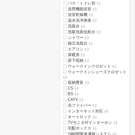
バス・トイレ別
(-)
追焚機能浴室
(-)
浴室乾燥機
(-)
温水洗浄便座
(-)
洗面台
(-)
洗髪洗面化粧台
(-)
シャワー
(-)
独立洗面台
(-)
エアコン
(-)
床暖房
(-)
床下収納
(-)
ウォークインクロゼット
(-)
ウォークインシューズクロゼット
(-)
収納豊富
(-)
CS
(-)
BS
(-)
CATV
(-)
光ファイバー
(-)
インターネット対応
(-)
オートロック
(-)
TVモニタ付インターホン
(-)
宅配ボックス
(-)
24時間緊急通報システム
(-)