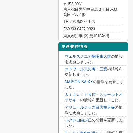
〒153-0061
東京都目黒区中目黒３丁目6-30
岡田ビル 1階
TEL/03-6427-9123
FAX/03-6427-9323
東京都知事 (2) 第101694号
更新物件情報
ウェルスクエア駒場東大前
の情報
を更新しました。
エトワール恵比寿・三葉
の情報を
更新しました。
MAISON SA XX
の情報を更新しま
した。
Ｓｔａａｒｔ大崎－スタールトオ
オサキ－
の情報を更新しました。
アジュールテラス目黒祐天寺
の情
報を更新しました。
ルクレ自由が丘
の情報を更新しま
した。
ＦＬＥＧ自由が丘ＥＬ
の情報を更