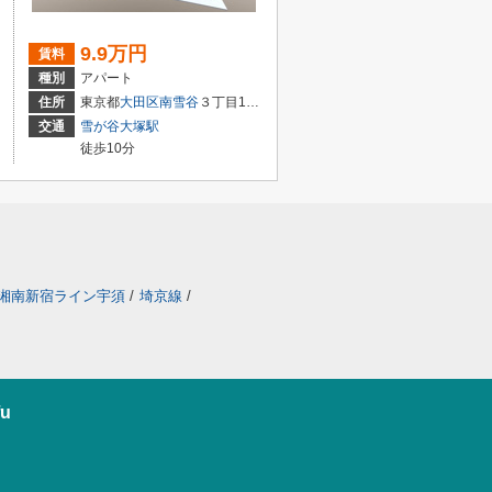
9.9万円
賃料
種別
アパート
住所
東京都
大田区
南雪谷
３丁目17-16
交通
雪が谷大塚駅
徒歩10分
湘南新宿ライン宇須
/
埼京線
/
u