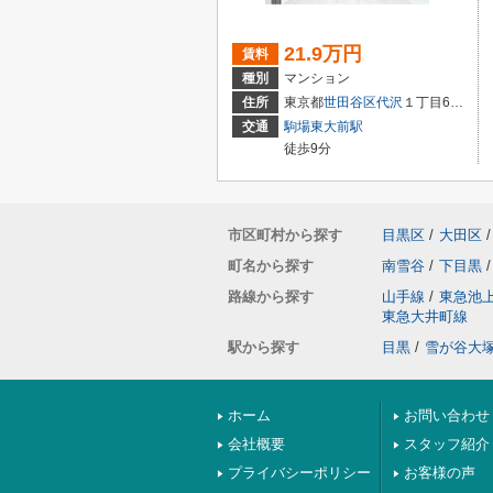
21.9万円
賃料
種別
マンション
住所
東京都
世田谷区
代沢
１丁目6－4
交通
駒場東大前駅
徒歩9分
市区町村から探す
目黒区
/
大田区
/
町名から探す
南雪谷
/
下目黒
/
路線から探す
山手線
/
東急池
東急大井町線
駅から探す
目黒
/
雪が谷大
ホーム
お問い合わせ
会社概要
スタッフ紹介
プライバシーポリシー
お客様の声