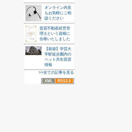
オンライン内見
もお気軽にご相
談ください
賃貸不動産経営管
理士という資格に
合格いたしました
【新築】学芸大
学駅徒歩圏内の
ペット共生賃貸
情報
>>全ての記事を見る
XML
RSS2.0