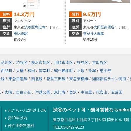
14.3万円
9.5万円
賃料
賃料
種別
マンション
種別
アパート
住所
東京都
渋谷区
恵比寿
１丁目7－8
住所
東京都
大田区
南雪谷
３丁目17-16
交通
恵比寿駅
交通
雪が谷大塚駅
徒歩3分
徒歩10分
品川区
/
渋谷区
/
横浜市旭区
/
川崎市幸区
/
杉並区
/
世田谷区
西品川
/
大橋
/
和田
/
南幸町
/
鶴ケ峰本町
/
上原
/
笹塚
/
恵比寿
上線
/
東急目黒線
/
南北線
/
都営三田線
/
東急東横線
/
湘南新宿ライン高海
/
塚
/
大崎
/
自由が丘
/
戸越公園
/
恵比寿
/
奥沢
/
中目黒
/
代官山
/
五反田
渋谷のペット可・猫可賃貸ならnekof
ねこちゃん2匹以上OK
築10年以内
東京都目黒区中目黒３丁目6-30 岡田ビル 1階
仲介手数料無料
TEL:03-6427-9123