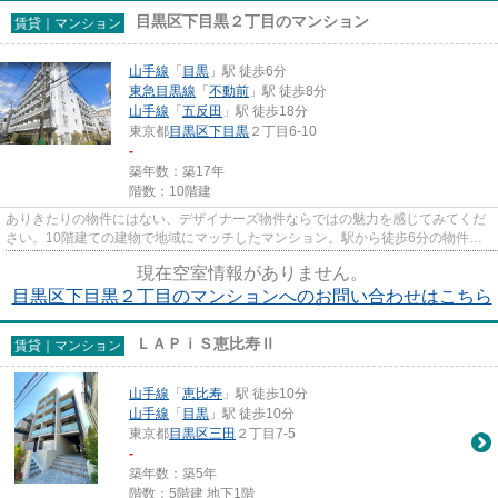
目黒区下目黒２丁目のマンション
賃貸｜マンション
山手線
「
目黒
」駅 徒歩6分
東急目黒線
「
不動前
」駅 徒歩8分
山手線
「
五反田
」駅 徒歩18分
東京都
目黒区
下目黒
２丁目6-10
-
築年数：築17年
階数：10階建
ありきたりの物件にはない、デザイナーズ物件ならではの魅力を感じてみてくだ
さい。10階建ての建物で地域にマッチしたマンション。駅から徒歩6分の物件
で、アクセス良好です。防犯対策...
現在空室情報がありません。
目黒区下目黒２丁目のマンションへのお問い合わせはこちら
ＬＡＰｉＳ恵比寿Ⅱ
賃貸｜マンション
山手線
「
恵比寿
」駅 徒歩10分
山手線
「
目黒
」駅 徒歩10分
東京都
目黒区
三田
２丁目7-5
-
築年数：築5年
階数：5階建 地下1階