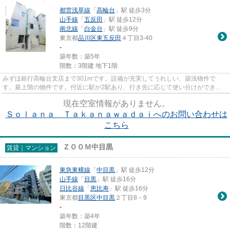
都営浅草線
「
高輪台
」駅 徒歩3分
山手線
「
五反田
」駅 徒歩12分
南北線
「
白金台
」駅 徒歩9分
東京都
品川区
東五反田
４丁目3-40
-
築年数：築5年
階数：3階建 地下1階
みずほ銀行高輪台支店まで301mです。設備が充実してうれしい、築浅物件で
す。最上階の物件です。付近に駅が2駅あり、行き先に応じて使い分けができま
す。nekofu中目黒 ミナシアプロジ...
現在空室情報がありません。
Ｓｏｌａｎａ Ｔａｋａｎａｗａｄａｉへのお問い合わせは
こちら
ＺＯＯＭ中目黒
賃貸｜マンション
東急東横線
「
中目黒
」駅 徒歩12分
山手線
「
目黒
」駅 徒歩16分
日比谷線
「
恵比寿
」駅 徒歩16分
東京都
目黒区
中目黒
２丁目8－9
-
築年数：築4年
階数：12階建