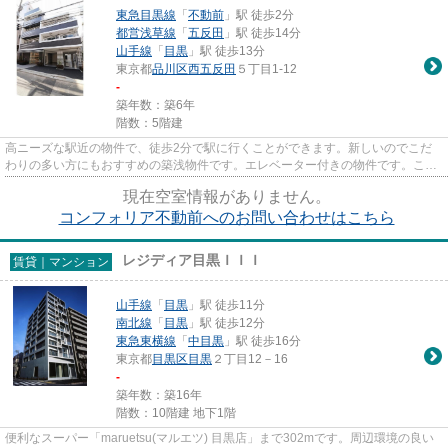
東急目黒線
「
不動前
」駅 徒歩2分
都営浅草線
「
五反田
」駅 徒歩14分
山手線
「
目黒
」駅 徒歩13分
東京都
品川区
西五反田
５丁目1-12
-
築年数：築6年
階数：5階建
高ニーズな駅近の物件で、徒歩2分で駅に行くことができます。新しいのでこだ
わりの多い方にもおすすめの築浅物件です。エレベーター付きの物件です。こち
らのマンションからは2駅が近...
現在空室情報がありません。
コンフォリア不動前へのお問い合わせはこちら
レジディア目黒ＩＩＩ
賃貸｜マンション
山手線
「
目黒
」駅 徒歩11分
南北線
「
目黒
」駅 徒歩12分
東急東横線
「
中目黒
」駅 徒歩16分
東京都
目黒区
目黒
２丁目12－16
-
築年数：築16年
階数：10階建 地下1階
便利なスーパー「maruetsu(マルエツ) 目黒店」まで302mです。周辺環境の良い