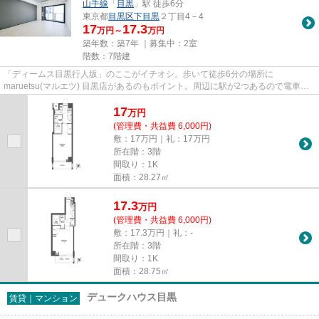
山手線
「
目黒
」駅 徒歩6分
東京都
目黒区
下目黒
２丁目4－4
17
17.3
万円～
万円
築年数：築7年 ｜募集中：
2室
階数：7階建
「ディームス目黒行人坂」のここがイチオシ。歩いて徒歩6分の場所に
maruetsu(マルエツ) 目黒店があるのもポイント。周辺に駅が2つあるので電車で
の移動が便利です。こちらの物件はエレ...
17
万
円
(管理費・共益費 6,000円)
敷：17万円｜礼：17万円
所在階：3階
間取り：1K
面積：28.27㎡
17.3
万
円
(管理費・共益費 6,000円)
敷：17.3万円｜礼：-
所在階：3階
間取り：1K
面積：28.75㎡
デュークハウス目黒
賃貸｜マンション