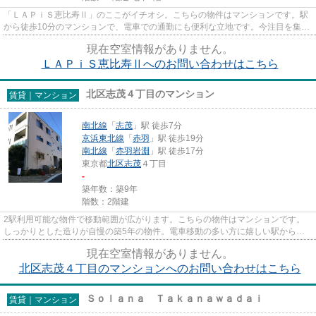
「ＬＡＰｉＳ恵比寿Ⅱ」のここがイチオシ。こちらの物件はマンションです。駅
から徒歩10分のマンションで、電車での通勤にも便利な立地です。今注目を集め
ているマンションが、こういっ...
現在空室情報がありません。
ＬＡＰｉＳ恵比寿Ⅱへのお問い合わせはこちら
北区志茂４丁目のマンション
賃貸｜マンション
南北線
「
志茂
」駅 徒歩7分
京浜東北線
「
赤羽
」駅 徒歩19分
南北線
「
赤羽岩淵
」駅 徒歩17分
東京都
北区
志茂
４丁目
-
築年数：築9年
階数：2階建
2駅利用可能な物件で移動範囲が広がります。こちらの物件はマンションです。
しっかりとした造りが自慢の築5年の物件。電車移動の多い方に嬉しい駅から徒
歩7分の物件です。南北線志茂を...
現在空室情報がありません。
北区志茂４丁目のマンションへのお問い合わせはこちら
Ｓｏｌａｎａ Ｔａｋａｎａｗａｄａｉ
賃貸｜マンション