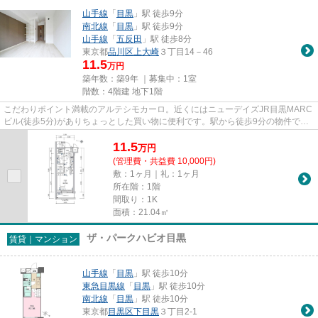
山手線
「
目黒
」駅 徒歩9分
南北線
「
目黒
」駅 徒歩9分
山手線
「
五反田
」駅 徒歩8分
東京都
品川区
上大崎
３丁目14－46
11.5
万円
築年数：築9年 ｜募集中：
1室
階数：4階建 地下1階
こだわりポイント満載のアルテシモカーロ。近くにはニューデイズJR目黒MARC
ビル(徒歩5分)がありちょっとした買い物に便利です。駅から徒歩9分の物件で、
アクセス良好です。こちらの物...
11.5
万
円
(管理費・共益費 10,000円)
敷：1ヶ月｜礼：1ヶ月
所在階：1階
間取り：1K
面積：21.04㎡
ザ・パークハビオ目黒
賃貸｜マンション
山手線
「
目黒
」駅 徒歩10分
東急目黒線
「
目黒
」駅 徒歩10分
南北線
「
目黒
」駅 徒歩10分
東京都
目黒区
下目黒
３丁目2-1