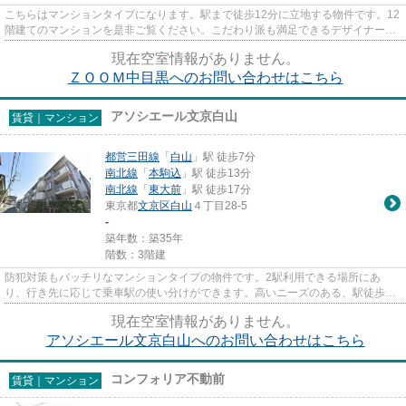
こちらはマンションタイプになります。駅まで徒歩12分に立地する物件です。12
階建てのマンションを是非ご覧ください。こだわり派も満足できるデザイナーズ
マンションです。info@nekofu...
現在空室情報がありません。
ＺＯＯＭ中目黒へのお問い合わせはこちら
アソシエール文京白山
賃貸｜マンション
都営三田線
「
白山
」駅 徒歩7分
南北線
「
本駒込
」駅 徒歩13分
南北線
「
東大前
」駅 徒歩17分
東京都
文京区
白山
４丁目28-5
-
築年数：築35年
階数：3階建
防犯対策もバッチリなマンションタイプの物件です。2駅利用できる場所にあ
り、行き先に応じて乗車駅の使い分けができます。高いニーズのある、駅徒歩7
分の物件です。当社のお勧めの物...
現在空室情報がありません。
アソシエール文京白山へのお問い合わせはこちら
コンフォリア不動前
賃貸｜マンション