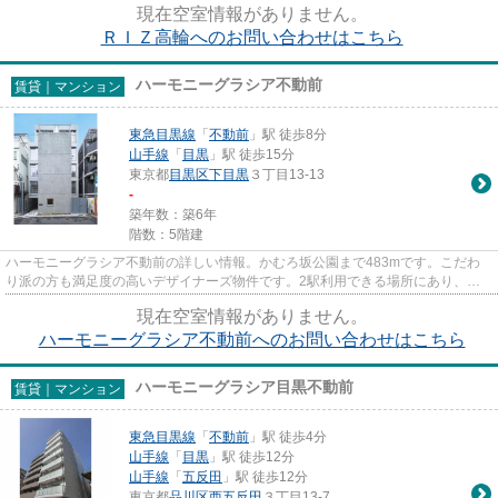
現在空室情報がありません。
ＲＩＺ高輪へのお問い合わせはこちら
ハーモニーグラシア不動前
賃貸｜マンション
東急目黒線
「
不動前
」駅 徒歩8分
山手線
「
目黒
」駅 徒歩15分
東京都
目黒区
下目黒
３丁目13-13
-
築年数：築6年
階数：5階建
ハーモニーグラシア不動前の詳しい情報。かむろ坂公園まで483mです。こだわ
り派の方も満足度の高いデザイナーズ物件です。2駅利用できる場所にあり、行
き先に合わせて使い分けができま...
現在空室情報がありません。
ハーモニーグラシア不動前へのお問い合わせはこちら
ハーモニーグラシア目黒不動前
賃貸｜マンション
東急目黒線
「
不動前
」駅 徒歩4分
山手線
「
目黒
」駅 徒歩12分
山手線
「
五反田
」駅 徒歩12分
東京都
品川区
西五反田
３丁目13-7