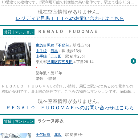
10階建ての建物です。2駅利用可能で利便性の高い物件です。駅まで徒歩11分で
アクセス可能な物件です。山手...
現在空室情報がありません。
レジディア目黒ＩＩＩへのお問い合わせはこちら
ＲＥＧＡＬＯ ＦＵＤＯＭＡＥ
賃貸｜マンション
東急目黒線
「
不動前
」駅 徒歩4分
山手線
「
目黒
」駅 徒歩13分
山手線
「
五反田
」駅 徒歩25分
東京都
品川区
西五反田
４丁目28-14
-
築年数：築12年
階数：4階建
ＲＥＧＡＬＯ ＦＵＤＯＭＡＥの詳しい情報。周辺に駅が2つあるので電車での
移動が便利です。最上階の物件です。こちらの物件はマンションです。nekofu中
目黒 ミナシアプロジェクト（...
現在空室情報がありません。
ＲＥＧＡＬＯ ＦＵＤＯＭＡＥへのお問い合わせはこちら
ラシーヌ赤坂
賃貸｜マンション
千代田線
「
赤坂
」駅 徒歩7分