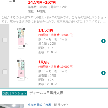
14.5
16
万円～
万円
築年数：築9年 ｜募集中：
2室
階数：14階建
ご紹介するのは平成29年5月竣工・築9年の物件です。こちらの物件はマンション
です。駅から徒歩10分にある物件なので、電車利用が多い方にオススメです。14
階建ての物件です。当社スタ...
14.5
万
円
(管理費・共益費 10,000円)
敷：1ヶ月｜礼：1ヶ月
所在階：10階
間取り：1K
面積：25.05㎡
16
万
円
(管理費・共益費 10,000円)
敷：1ヶ月｜礼：1ヶ月
所在階：14階
間取り：1K
面積：25.05㎡
ディームス目黒行人坂
賃貸｜マンション
東急目黒線
「
目黒
」駅 徒歩6分