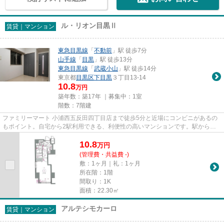
ル・リオン目黒Ⅱ
賃貸｜マンション
東急目黒線
「
不動前
」駅 徒歩7分
山手線
「
目黒
」駅 徒歩13分
東急目黒線
「
武蔵小山
」駅 徒歩14分
東京都
目黒区
下目黒
３丁目13-14
10.8
万円
築年数：築17年 ｜募集中：
1室
階数：7階建
ファミリーマート 小浦西五反田四丁目店まで徒歩5分と近場にコンビニがあるの
もポイント。自宅から2駅利用できる、利便性の高いマンションです。駅から徒
歩7分にある物件なので、電車...
10.8
万
円
(管理費・共益費 -)
敷：1ヶ月｜礼：1ヶ月
所在階：1階
間取り：1K
面積：22.30㎡
アルテシモカーロ
賃貸｜マンション