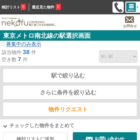
0
0
検討リスト
最近見た物件
お問合せ
東京メトロ南北線の駅選択画面
募集中のみ表示
38
該当物件
件
7
空き数
件
駅で絞り込む
さらに条件を絞り込む
物件リクエスト
チェックした物件をまとめて
検討リストに追加
お問い合わせ