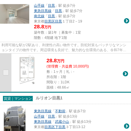
山手線
「
目黒
」駅 徒歩7分
東急目黒線
「
目黒
」駅 徒歩7分
南北線
「
目黒
」駅 徒歩7分
東京都
目黒区
目黒
１丁目2－19
28.8
万円
築年数：築1年 ｜募集中：
1室
階数：4階建 地下1階
利用可能な駅が2駅あり、利便性の高い物件です。防犯対策もバッチリなマンシ
ョンタイプの物件です。周辺環境も良好で、魅力的な住環境のある、令和7年築
の物件です。魅力的な駅近の物...
28.8
万
円
(管理費・共益費 10,000円)
敷：1ヶ月｜礼：-
所在階：1階
間取り：1LDK
面積：48.66㎡
ルリオン目黒1
賃貸｜マンション
東急目黒線
「
不動前
」駅 徒歩7分
山手線
「
目黒
」駅 徒歩13分
東急目黒線
「
武蔵小山
」駅 徒歩13分
東京都
目黒区
下目黒
３丁目13-12