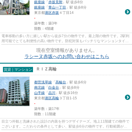
銀座線
「
赤坂見附
」駅 徒歩8分
銀座線
「
青山一丁目
」駅 徒歩8分
東京都
港区
赤坂
４丁目14
-
築年数：築3年
階数：4階建
電車移動の多い方に嬉しい駅から徒歩7分の物件です。最上階の物件です。2駅利
用可能でとても利便性の高い物件です。防犯対策もバッチリなマンションタイプ
の物件です。港区で新しい住...
現在空室情報がありません。
ラシーヌ赤坂へのお問い合わせはこちら
ＲＩＺ高輪
賃貸｜マンション
都営浅草線
「
高輪台
」駅 徒歩6分
南北線
「
白金台
」駅 徒歩8分
山手線
「
品川
」駅 徒歩16分
東京都
港区
高輪
３丁目1-15
-
築年数：築17年
階数：11階建
目立つ外観と洗練された設計の内装を持つデザイナーズ。地上11階建ての物件で
ございます。こだわりの条件として多い、駅徒歩6分の物件です。行動範囲が広
がる2駅利用可能な物件です。...