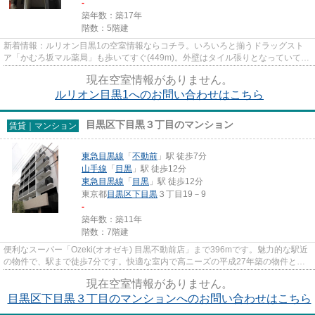
-
築年数：築17年
階数：5階建
新着情報：ルリオン目黒1の空室情報ならコチラ。いろいろと揃うドラッグスト
ア「かむろ坂マル薬局」も歩いてすぐ(449m)。外壁はタイル張りとなっていて、
外観が素敵です。エレベーター...
現在空室情報がありません。
ルリオン目黒1へのお問い合わせはこちら
目黒区下目黒３丁目のマンション
賃貸｜マンション
東急目黒線
「
不動前
」駅 徒歩7分
山手線
「
目黒
」駅 徒歩12分
東急目黒線
「
目黒
」駅 徒歩12分
東京都
目黒区
下目黒
３丁目19－9
-
築年数：築11年
階数：7階建
便利なスーパー「Ozeki(オオゼキ) 目黒不動前店」まで396mです。魅力的な駅近
の物件で、駅まで徒歩7分です。快適な室内で高ニーズの平成27年築の物件とな
ります。駅が周辺に2つあるの...
現在空室情報がありません。
目黒区下目黒３丁目のマンションへのお問い合わせはこちら