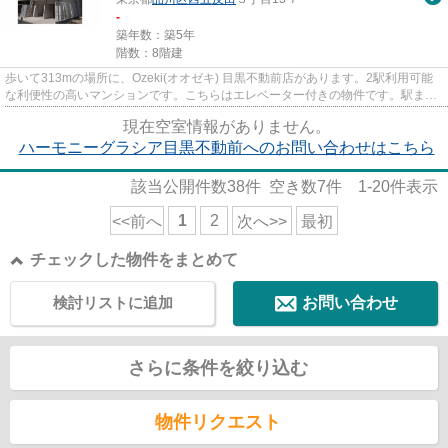
-
築年数：築5年
階数：8階建
歩いて313mの場所に、Ozeki(オオゼキ) 目黒不動前店があります。2駅利用可能
な利便性の高いマンションです。こちらはエレベーター付きの物件です。駅まで
歩いてアクセスできる、徒歩4...
現在空室情報がありません。
ハーモニーグラシア目黒不動前へのお問い合わせはこちら
該当公開件数
38
件 空き数
7
件
1-20
件表示
1
2
<<前へ
次へ>>
最初
チェックした物件をまとめて
検討リストに追加
お問い合わせ
さらに条件を絞り込む
物件リクエスト