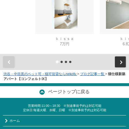
ｋｉｓｓａ
ｋｉ
7万円
6.
渋谷・中目黒のペット可・猫可賃貸ならnekofu
>
ブログ記事一覧
>
猫仕様新築
アパート【コンフォルトⅨ】
ページトップに戻る
営業時間:11:00～18:30 ※別途事前予約は対応可能
定休日:毎週火曜、水曜、日曜 ※別途事前予約は対応可能
ホーム