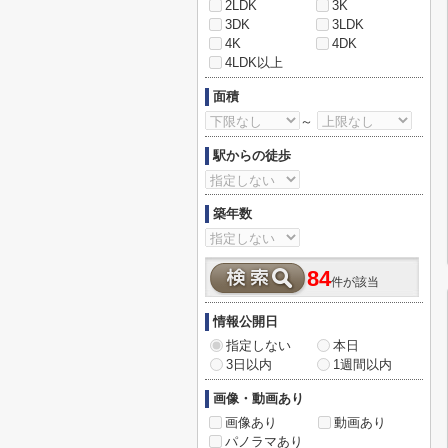
2LDK
3K
3DK
3LDK
4K
4DK
4LDK以上
面積
～
駅からの徒歩
築年数
84
件が該当
情報公開日
指定しない
本日
3日以内
1週間以内
画像・動画あり
画像あり
動画あり
パノラマあり