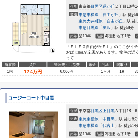
東京都
目黒区
緑が丘
２丁目18番1
住所
交通
東急東横線
「
自由が丘
」駅 徒歩
東急大井町線
「
自由が丘
」駅 徒
東急目黒線
「
奥沢
」駅 徒歩9分
築19年
4階建 地下1階
築年
階数
「ＦＬＥＧ自由が丘ＥＬ」のここがイチ
おば 自由が丘店があります。物件の近
って...
所在階
賃料
管理費・共益費
敷金
礼金
間取り
12.4
万円
1階
6,000円
1ヶ月
1R
3
コージーコート中目黒
東京都
目黒区
上目黒
３丁目18－6
住所
交通
東急東横線
「
中目黒
」駅 徒歩8分
東急東横線
「
代官山
」駅 徒歩14
築19年
3階建 地下1階
築年
階数