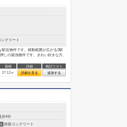
コンクリート
な駅近物件です。移動範囲が広がる2駅
押しの築浅物件です。きれい好きな方、
面積
詳細
検討リスト
27.12㎡
詳細を見る
追加する
徒歩4分
鉄筋コンクリート
造