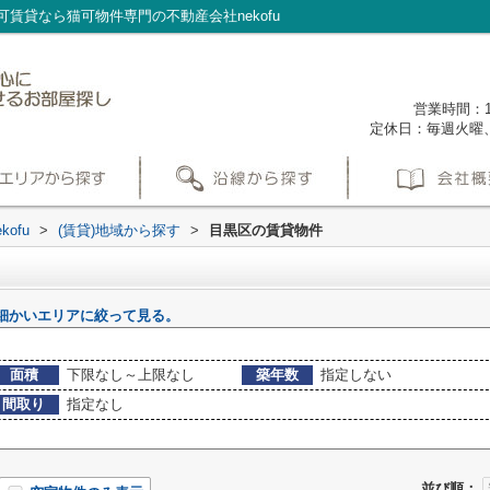
賃貸なら猫可物件専門の不動産会社nekofu
営業時間：1
定休日：毎週火曜
ofu
>
(賃貸)地域から探す
>
目黒区の賃貸物件
細かいエリアに絞って見る。
面積
下限なし～上限なし
築年数
指定しない
間取り
指定なし
並び順：