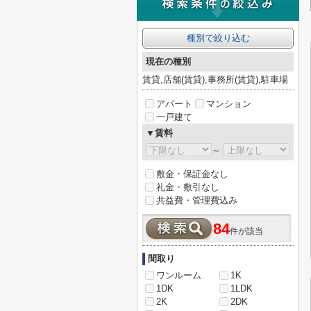
種別で絞り込む
現在の種別
賃貸,店舗(賃貸),事務所(賃貸),駐車場
アパート
マンション
一戸建て
▼賃料
～
敷金・保証金なし
礼金・敷引なし
共益費・管理費込み
84
件が該当
間取り
ワンルーム
1K
1DK
1LDK
2K
2DK