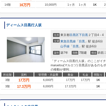
16
万円
14階
10,000円
1ヶ月
1ヶ月
1K
2
ディームス目黒行人坂
東京都
目黒区
下目黒
２丁目4－4
住所
交通
東急目黒線
「
目黒
」駅 徒歩6分
山手線
「
目黒
」駅 徒歩6分
築7年
7階建
鉄筋
築年
階数
構造
「ディームス目黒行人坂」のここがイチ
maruetsu(マルエツ) 目黒店がある
の移動が便利...
所在階
賃料
管理費・共益費
敷金
礼金
間取り
17
万円
3階
6,000円
17万円
17万円
1K
17.3
万円
3階
6,000円
17.3万円
1K