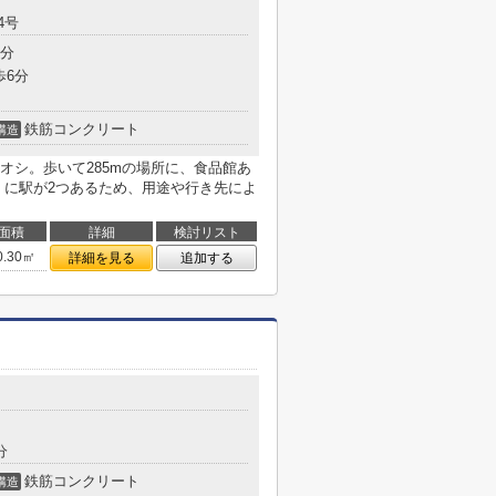
4号
6分
歩6分
鉄筋コンクリート
構造
オシ。歩いて285mの場所に、食品館あ
くに駅が2つあるため、用途や行き先によ
面積
詳細
検討リスト
0.30㎡
詳細を見る
追加する
分
鉄筋コンクリート
構造