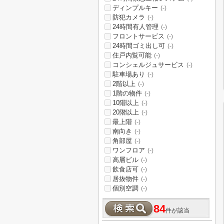
ディンプルキー
(-)
防犯カメラ
(-)
24時間有人管理
(-)
フロントサービス
(-)
24時間ゴミ出し可
(-)
住戸内覧可能
(-)
コンシェルジュサービス
(-)
駐車場あり
(-)
2階以上
(-)
1階の物件
(-)
10階以上
(-)
20階以上
(-)
最上階
(-)
南向き
(-)
角部屋
(-)
ワンフロア
(-)
高層ビル
(-)
飲食店可
(-)
居抜物件
(-)
個別空調
(-)
84
件が該当