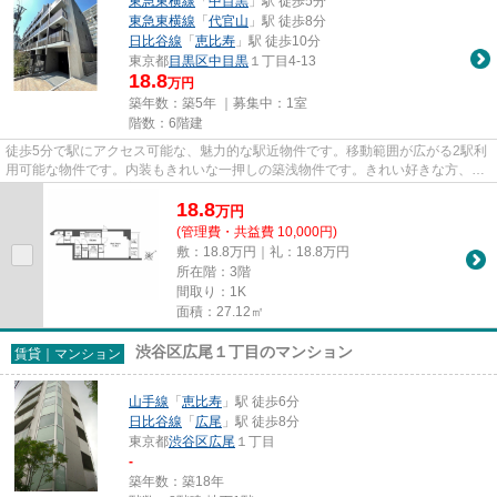
東急東横線
「
中目黒
」駅 徒歩5分
東急東横線
「
代官山
」駅 徒歩8分
日比谷線
「
恵比寿
」駅 徒歩10分
東京都
目黒区
中目黒
１丁目4-13
18.8
万円
築年数：築5年 ｜募集中：
1室
階数：6階建
徒歩5分で駅にアクセス可能な、魅力的な駅近物件です。移動範囲が広がる2駅利
用可能な物件です。内装もきれいな一押しの築浅物件です。きれい好きな方、古
い物件は苦手という方に。こ...
18.8
万
円
(管理費・共益費 10,000円)
敷：18.8万円｜礼：18.8万円
所在階：3階
間取り：1K
面積：27.12㎡
渋谷区広尾１丁目のマンション
賃貸｜マンション
山手線
「
恵比寿
」駅 徒歩6分
日比谷線
「
広尾
」駅 徒歩8分
東京都
渋谷区
広尾
１丁目
-
築年数：築18年