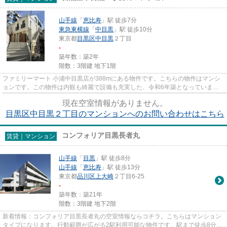
山手線
「
恵比寿
」駅 徒歩7分
東急東横線
「
中目黒
」駅 徒歩10分
東京都
目黒区
中目黒
２丁目
-
築年数：築2年
階数：3階建 地下1階
ファミリーマート 小浦中目黒店が388mにある物件です。こちらの物件はマンシ
ョンです。この物件は内観も綺麗で設備も充実した、令和6年築となっていま
す。2駅利用できるマンションは電...
現在空室情報がありません。
目黒区中目黒２丁目のマンションへのお問い合わせはこちら
コンフォリア目黒長者丸
賃貸｜マンション
山手線
「
目黒
」駅 徒歩8分
山手線
「
恵比寿
」駅 徒歩13分
東京都
品川区
上大崎
２丁目6-25
-
築年数：築21年
階数：3階建 地下2階
新着情報：コンフォリア目黒長者丸の空室情報ならコチラ。こちらはマンション
タイプになります。行動範囲が広がる2駅利用可能な物件です。駅まで徒歩8分な