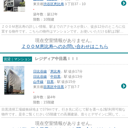
東京都
渋谷区
恵比寿
３丁目37－10
-
築年数：築12年
階数：10階建
ＺＯＯＭ恵比寿の詳しい情報。駅までのアクセスが良い、徒歩12分のところに位
置する物件です。こちらの物件はマンションです。お使いいただける駅は2駅あ
り、行き先に応じて使い分けが...
現在空室情報がありません。
ＺＯＯＭ恵比寿へのお問い合わせはこちら
レジディア中目黒ＩＩＩ
賃貸｜マンション
日比谷線
「
恵比寿
」駅 徒歩17分
日比谷線
「
中目黒
」駅 徒歩13分
山手線
「
目黒
」駅 徒歩15分
東京都
目黒区
中目黒
２丁目7-7
-
築年数：築4年
階数：15階建
目黒清掃工場緩衝緑地まで379mです。行き先に応じて駅を選べる2駅利用可能な
物件です。是非ご覧ください15階建ての高層建築。造りとデザインに関して、自
信をもって情報を提供できるマ...
現在空室情報がありません。