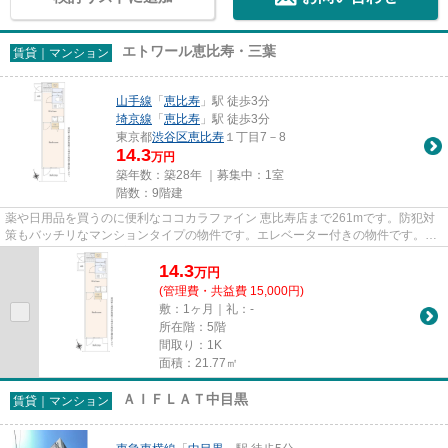
エトワール恵比寿・三葉
賃貸｜マンション
山手線
「
恵比寿
」駅 徒歩3分
埼京線
「
恵比寿
」駅 徒歩3分
東京都
渋谷区
恵比寿
１丁目7－8
14.3
万円
築年数：築28年 ｜募集中：
1室
階数：9階建
薬や日用品を買うのに便利なココカラファイン 恵比寿店まで261mです。防犯対
策もバッチリなマンションタイプの物件です。エレベーター付きの物件です。駅
まで徒歩3分の位置に立地する...
14.3
万
円
(管理費・共益費 15,000円)
敷：1ヶ月｜礼：-
所在階：5階
間取り：1K
面積：21.77㎡
ＡＩＦＬＡＴ中目黒
賃貸｜マンション