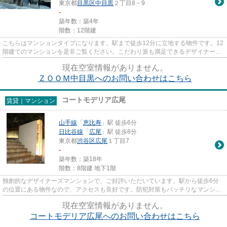
東京都
目黒区
中目黒
２丁目8－9
-
築年数：築4年
階数：12階建
こちらはマンションタイプになります。駅まで徒歩12分に立地する物件です。12
階建てのマンションを是非ご覧ください。こだわり派も満足できるデザイナーズ
マンションです。info@nekofu...
現在空室情報がありません。
ＺＯＯＭ中目黒へのお問い合わせはこちら
コートモデリア広尾
賃貸｜マンション
山手線
「
恵比寿
」駅 徒歩6分
日比谷線
「
広尾
」駅 徒歩8分
東京都
渋谷区
広尾
１丁目7
-
築年数：築18年
階数：8階建 地下1階
独創的なデザイナーズマンションで、ご好評いただいています。駅から徒歩6分
の位置にある物件なので、アクセスも良好です。防犯対策もバッチリなマンショ
ンタイプの物件です。2駅利用...
現在空室情報がありません。
コートモデリア広尾へのお問い合わせはこちら