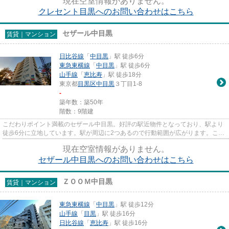
現在空室情報がありません。
クレセント目黒へのお問い合わせはこちら
セザール中目黒
賃貸｜マンション
日比谷線
「
中目黒
」駅 徒歩6分
東急東横線
「
中目黒
」駅 徒歩6分
山手線
「
恵比寿
」駅 徒歩18分
東京都
目黒区
中目黒
３丁目1-8
-
築年数：築50年
階数：9階建
こだわりポイント満載のセザール中目黒。好評の駅近物件となっており、駅より
徒歩6分に立地しています。駅が周辺に2つあるので行動範囲が広がります。こち
らはマンションタイプになり...
現在空室情報がありません。
セザール中目黒へのお問い合わせはこちら
ＺＯＯＭ中目黒
賃貸｜マンション
東急東横線
「
中目黒
」駅 徒歩12分
山手線
「
目黒
」駅 徒歩16分
日比谷線
「
恵比寿
」駅 徒歩16分