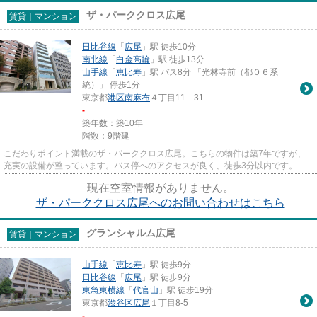
ザ・パーククロス広尾
賃貸｜マンション
日比谷線
「
広尾
」駅 徒歩10分
南北線
「
白金高輪
」駅 徒歩13分
山手線
「
恵比寿
」駅 バス8分 「光林寺前（都０６系
統）」 停歩1分
東京都
港区
南麻布
４丁目11－31
-
築年数：築10年
階数：9階建
こだわりポイント満載のザ・パーククロス広尾。こちらの物件は築7年ですが、
充実の設備が整っています。バス停へのアクセスが良く、徒歩3分以内です。こ
ちらの物件にはエレベーターが...
現在空室情報がありません。
ザ・パーククロス広尾へのお問い合わせはこちら
グランシャルム広尾
賃貸｜マンション
山手線
「
恵比寿
」駅 徒歩9分
日比谷線
「
広尾
」駅 徒歩9分
東急東横線
「
代官山
」駅 徒歩19分
東京都
渋谷区
広尾
１丁目8-5
-