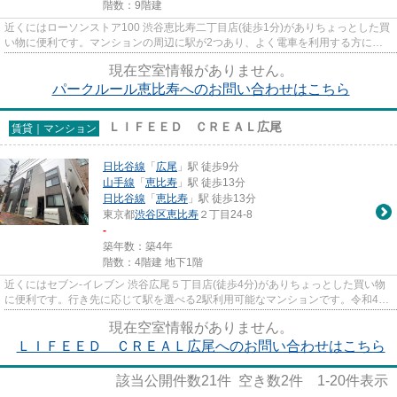
階数：9階建
近くにはローソンストア100 渋谷恵比寿二丁目店(徒歩1分)がありちょっとした買
い物に便利です。マンションの周辺に駅が2つあり、よく電車を利用する方にピ
ッタリです。クレジットカー...
現在空室情報がありません。
パークルール恵比寿へのお問い合わせはこちら
ＬＩＦＥＥＤ ＣＲＥＡＬ広尾
賃貸｜マンション
日比谷線
「
広尾
」駅 徒歩9分
山手線
「
恵比寿
」駅 徒歩13分
日比谷線
「
恵比寿
」駅 徒歩13分
東京都
渋谷区
恵比寿
２丁目24-8
-
築年数：築4年
階数：4階建 地下1階
近くにはセブン-イレブン 渋谷広尾５丁目店(徒歩4分)がありちょっとした買い物
に便利です。行き先に応じて駅を選べる2駅利用可能なマンションです。令和4年
2月完成、まだまだ新しい築...
現在空室情報がありません。
ＬＩＦＥＥＤ ＣＲＥＡＬ広尾へのお問い合わせはこちら
該当公開件数
21
件 空き数
2
件
1-20
件表示