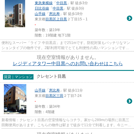
東急東横線
「
中目黒
」駅 徒歩3分
日比谷線
「
中目黒
」駅 徒歩3分
山手線
「
恵比寿
」駅 徒歩18分
東京都
目黒区
上目黒
２丁目15－1
-
築年数：築19年
階数：19階建 地下1階
便利なスーパー「ライフ 中目黒店」まで251mです。防犯対策もバッチリなマン
ションタイプの物件です。2駅利用可能でとても利便性の高いマンションです。
この物件は駅から徒歩3分のマン...
現在空室情報がありません。
レジディアタワー中目黒へのお問い合わせはこちら
クレセント目黒
賃貸｜マンション
山手線
「
恵比寿
」駅 徒歩11分
東京都
目黒区
三田
２丁目7-24
-
築年数：築34年
階数：4階建
新着情報：クレセント目黒の空室情報ならコチラ。家から289mの場所に目黒三
田郵便局があります。こちらの物件は駅まで徒歩で11分で到着します。今ニーズ
の高いマンションは、外観タイ...