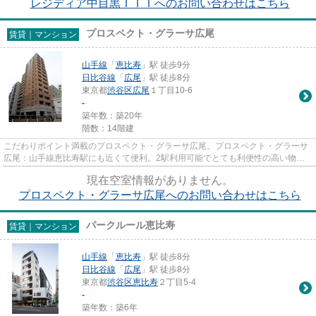
レジディア中目黒ＩＩＩへのお問い合わせはこちら
プロスペクト・グラーサ広尾
賃貸｜マンション
山手線
「
恵比寿
」駅 徒歩9分
日比谷線
「
広尾
」駅 徒歩8分
東京都
渋谷区
広尾
１丁目10-6
-
築年数：築20年
階数：14階建
こだわりポイント満載のプロスペクト・グラーサ広尾。プロスペクト・グラーサ
広尾：山手線恵比寿駅にも近くて便利。2駅利用可能でとても利便性の高い物件
です。14階建てで、街並みに溶...
現在空室情報がありません。
プロスペクト・グラーサ広尾へのお問い合わせはこちら
パークルール恵比寿
賃貸｜マンション
山手線
「
恵比寿
」駅 徒歩8分
日比谷線
「
広尾
」駅 徒歩8分
東京都
渋谷区
恵比寿
２丁目5-4
-
築年数：築6年