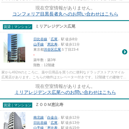
ので、アクセスの良い物件で...
現在空室情報がありません。
コンフォリア目黒長者丸へのお問い合わせはこちら
ミリアレジデンス広尾
賃貸｜マンション
日比谷線
「
広尾
」駅 徒歩8分
山手線
「
恵比寿
」駅 徒歩11分
東京都
渋谷区
広尾
５丁目23-4
-
築年数：築3年
階数：12階建
家から492mのところに、薬や日用品を買うのに便利なドラッグストアスマイル
広尾店があります。こちらの物件はエレベーター付きです。12階建ての建物で地
域にマッチした物件。こちらは...
現在空室情報がありません。
ミリアレジデンス広尾へのお問い合わせはこちら
ＺＯＯＭ恵比寿
賃貸｜マンション
南北線
「
白金台
」駅 徒歩12分
日比谷線
「
広尾
」駅 徒歩13分
山手線
「
恵比寿
」駅 徒歩15分