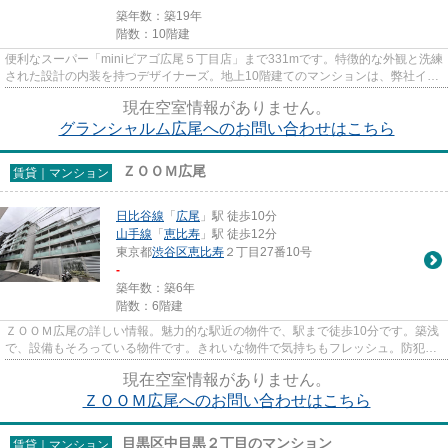
築年数：築19年
階数：10階建
便利なスーパー「miniピアゴ広尾５丁目店」まで331mです。特徴的な外観と洗練
された設計の内装を持つデザイナーズ。地上10階建てのマンションは、弊社イチ
オシの物件です。造りとデザ...
現在空室情報がありません。
グランシャルム広尾へのお問い合わせはこちら
ＺＯＯＭ広尾
賃貸｜マンション
日比谷線
「
広尾
」駅 徒歩10分
山手線
「
恵比寿
」駅 徒歩12分
東京都
渋谷区
恵比寿
２丁目27番10号
-
築年数：築6年
階数：6階建
ＺＯＯＭ広尾の詳しい情報。魅力的な駅近の物件で、駅まで徒歩10分です。築浅
で、設備もそろっている物件です。きれいな物件で気持ちもフレッシュ。防犯対
策もバッチリなマンションタ...
現在空室情報がありません。
ＺＯＯＭ広尾へのお問い合わせはこちら
目黒区中目黒２丁目のマンション
賃貸｜マンション