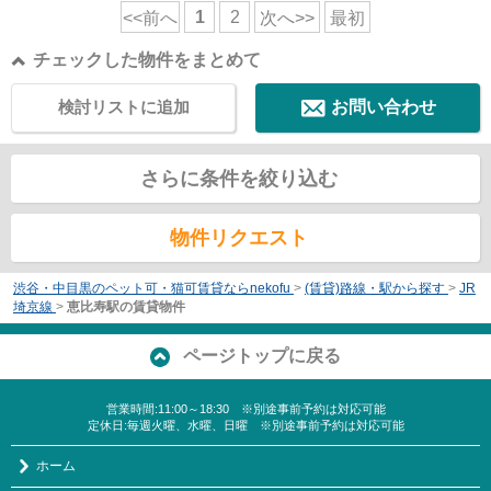
1
2
<<前へ
次へ>>
最初
チェックした物件をまとめて
検討リストに追加
お問い合わせ
さらに条件を絞り込む
物件リクエスト
渋谷・中目黒のペット可・猫可賃貸ならnekofu
>
(賃貸)路線・駅から探す
>
JR
埼京線
>
恵比寿駅の賃貸物件
ページトップに戻る
営業時間:11:00～18:30 ※別途事前予約は対応可能
定休日:毎週火曜、水曜、日曜 ※別途事前予約は対応可能
ホーム