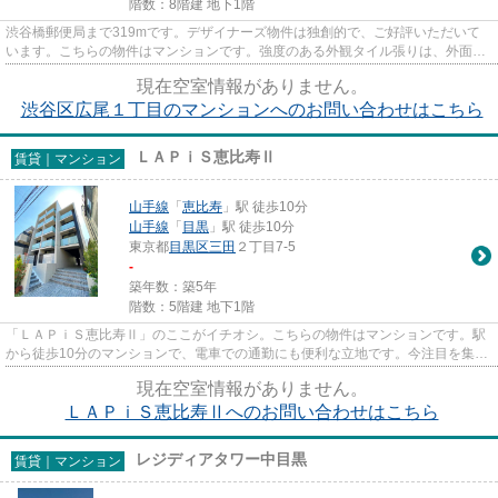
階数：8階建 地下1階
渋谷橋郵便局まで319mです。デザイナーズ物件は独創的で、ご好評いただいて
います。こちらの物件はマンションです。強度のある外観タイル張りは、外面の
耐久性にも優れます。nekofu中...
現在空室情報がありません。
渋谷区広尾１丁目のマンションへのお問い合わせはこちら
ＬＡＰｉＳ恵比寿Ⅱ
賃貸｜マンション
山手線
「
恵比寿
」駅 徒歩10分
山手線
「
目黒
」駅 徒歩10分
東京都
目黒区
三田
２丁目7-5
-
築年数：築5年
階数：5階建 地下1階
「ＬＡＰｉＳ恵比寿Ⅱ」のここがイチオシ。こちらの物件はマンションです。駅
から徒歩10分のマンションで、電車での通勤にも便利な立地です。今注目を集め
ているマンションが、こういっ...
現在空室情報がありません。
ＬＡＰｉＳ恵比寿Ⅱへのお問い合わせはこちら
レジディアタワー中目黒
賃貸｜マンション