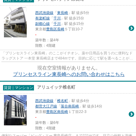
西武池袋線
「
東長崎
」駅 徒歩5分
有楽町線
「
千川
」駅 徒歩15分
副都心線
「
千川
」駅 徒歩15分
東京都
豊島区
長崎
５丁目10-7
-
築年数：築4年
階数：4階建
「プリンセスライン東長崎」のここがイチオシ。薬や日用品を買うのに便利なド
ラッグストア 一本堂 東長崎店まで484mです。目的に応じて駅を選べることが、
2駅利用できるこの物件のメリ...
現在空室情報がありません。
プリンセスライン東長崎へのお問い合わせはこちら
アリュイッテ椎名町
賃貸｜マンション
西武池袋線
「
椎名町
」駅 徒歩4分
都営大江戸線
「
落合南長崎
」駅 徒歩14分
東京都
豊島区
南長崎
１丁目22-3
-
築年数：築6年
階数：4階建
便利なスーパー「ビッグ・エー 豊島長崎店」まで221mです。目立つ外観と洗練