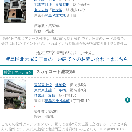
都電荒川線
「
巣鴨新田
」駅 徒歩7分
丸ノ内線
「
新大塚
」駅 徒歩14分
東京都
豊島区
北大塚
３丁目
-
築年数：築62年
階数：2階建
徒歩4分で駅にアクセス可能な、魅力的な駅近物件です。家賃のカード決済で、
金額に応じたポイントが還元されます。移動範囲が広がる2駅利用可能な物件で
す。戸建て物件は、室内のレイ...
現在空室情報がありません。
豊島区北大塚３丁目の一戸建てへのお問い合わせはこちら
スカイコート池袋第5
賃貸｜マンション
東武東上線
「
北池袋
」駅 徒歩5分
東武東上線
「
下板橋
」駅 徒歩9分
埼京線
「
板橋
」駅 徒歩15分
東京都
豊島区
池袋本町
１丁目45-10
-
築年数：築28年
階数：4階建
こちらの物件はマンションです。駅まで徒歩5分の位置に立地する、アクセス良
好な物件です。東武東上線北池袋周辺の賃貸物件のことなら、info@nekofu.co.jp