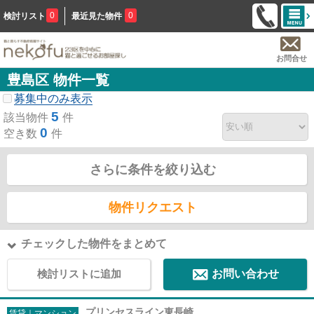
0
0
検討リスト
最近見た物件
お問合せ
豊島区 物件一覧
募集中のみ表示
5
該当物件
件
0
空き数
件
さらに条件を絞り込む
物件リクエスト
チェックした物件をまとめて
検討リストに追加
お問い合わせ
プリンセスライン東長崎
賃貸｜マンション