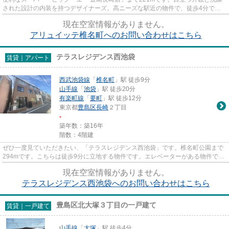
された設計の内装を持つデザイナーズ。高ニーズな駅近の物件で、徒歩4分で駅
に行くことができます。造りと...
現在空室情報がありません。
アリュイッテ椎名町へのお問い合わせはこちら
テラスレジデンス西池袋
賃貸｜アパート
西武池袋線
「
椎名町
」駅 徒歩9分
山手線
「
池袋
」駅 徒歩20分
有楽町線
「
要町
」駅 徒歩12分
東京都
豊島区
長崎
２丁目
-
築年数：築16年
階数：4階建
ぜひ一度見ていただきたい、「テラスレジデンス西池袋」です。椎名町公園まで
294mです。こちらは徒歩9分に立地する物件です。エレベーターがある物件で
す。豊島区に詳しい当社では西武...
現在空室情報がありません。
テラスレジデンス西池袋へのお問い合わせはこちら
豊島区北大塚３丁目の一戸建て
賃貸｜一戸建て
山手線
「
大塚
」駅 徒歩4分