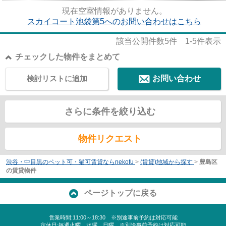
よりミナシアプロジェクトに...
現在空室情報がありません。
スカイコート池袋第5へのお問い合わせはこちら
該当公開件数
5
件
1-5
件表示
チェックした物件をまとめて
検討リストに追加
お問い合わせ
さらに条件を絞り込む
物件リクエスト
渋谷・中目黒のペット可・猫可賃貸ならnekofu
>
(賃貸)地域から探す
>
豊島区
の賃貸物件
ページトップに戻る
営業時間:11:00～18:30 ※別途事前予約は対応可能
定休日:毎週火曜、水曜、日曜 ※別途事前予約は対応可能