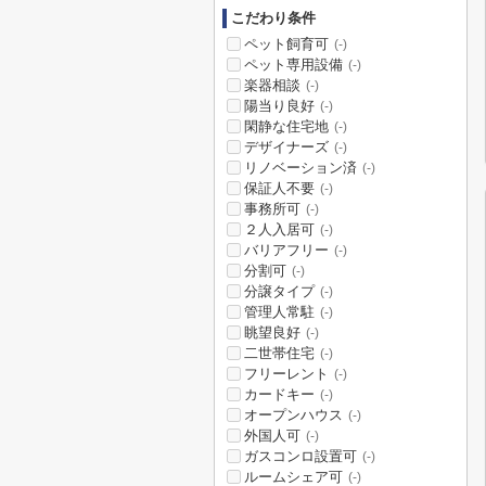
こだわり条件
ペット飼育可
(-)
ペット専用設備
(-)
楽器相談
(-)
陽当り良好
(-)
閑静な住宅地
(-)
デザイナーズ
(-)
リノベーション済
(-)
保証人不要
(-)
事務所可
(-)
２人入居可
(-)
バリアフリー
(-)
分割可
(-)
分譲タイプ
(-)
管理人常駐
(-)
眺望良好
(-)
二世帯住宅
(-)
フリーレント
(-)
カードキー
(-)
オープンハウス
(-)
外国人可
(-)
ガスコンロ設置可
(-)
ルームシェア可
(-)