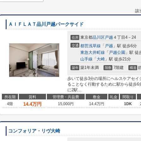
該
ＡＩＦＬＡＴ品川戸越パークサイド
東京都
品川区
戸越
４丁目4－24
住所
交通
都営浅草線
「
戸越
」駅 徒歩6分
東急大井町線
「
戸越公園
」駅 徒
山手線
「
大崎
」駅 徒歩21分
築1年未満
7階建
築年
階数
構造
歩いて徒歩3分の場所にヘルスケアセイ
ることなく行動するために駅から徒歩6
に2駅...
所在階
賃料
管理費・共益費
敷金
礼金
間取り
14.4
万円
4階
15,000円
14.4万円
1DK
コンフォリア・リヴ大崎