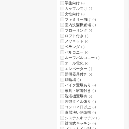
学生向け
(-)
カップル向け
(-)
女性向け
(-)
ファミリー向け
(-)
室内洗濯機置場
(-)
フローリング
(-)
ロフト付き
(-)
メゾネット
(-)
ベランダ
(-)
バルコニー
(-)
ルーフバルコニー
(-)
オール電化
(-)
エレベーター
(-)
照明器具付き
(-)
駐輪場
(-)
バイク置場あり
(-)
家具・家電付き
(-)
洗濯機置場有
(-)
外観タイル張り
(-)
コンロ２口以上
(-)
食器洗い乾燥機
(-)
システムキッチン
(-)
対面式キッチン
(-)
バス・トイレ別