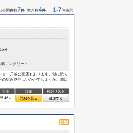
7
4
1-7
当公開件数
件 空き数
件
件表示
歩5分
鉄筋コンクリート
ジョー戸越公園店もあります。朝に慌て
分の駅近物件はいかがでしょうか。周辺
面積
詳細
検討リスト
25.46㎡
詳細を見る
追加する