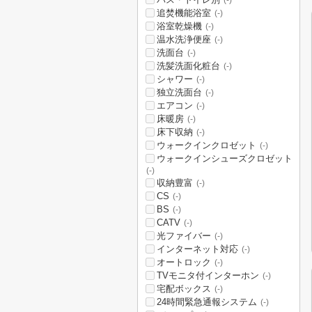
(-)
追焚機能浴室
(-)
浴室乾燥機
(-)
温水洗浄便座
(-)
洗面台
(-)
洗髪洗面化粧台
(-)
シャワー
(-)
独立洗面台
(-)
エアコン
(-)
床暖房
(-)
床下収納
(-)
ウォークインクロゼット
(-)
ウォークインシューズクロゼット
(-)
収納豊富
(-)
CS
(-)
BS
(-)
CATV
(-)
光ファイバー
(-)
インターネット対応
(-)
オートロック
(-)
TVモニタ付インターホン
(-)
宅配ボックス
(-)
24時間緊急通報システム
(-)