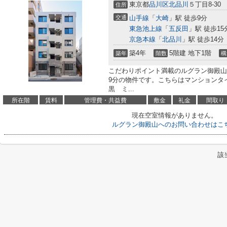
東京都
品川区
北品川
５丁目8-30
住所
交通
山手線
「
大崎
」駅 徒歩9分
東急池上線
「
五反田
」駅 徒歩15
京急本線
「
北品川
」駅 徒歩14分
築4年
5階建 地下1階
築年
階数
構
こだわりポイント満載のルグラン御殿山
9分の物件です。こちらはマンションタイ
黒 ミ...
所在階
賃料
管理費・共益費
敷金
礼金
間取り
現在空室情報がありません。
ルグラン御殿山へのお問い合わせはこ
該