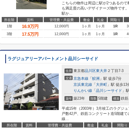
こちらの物件は周辺に駅が2つあるので
も満足度の高いデザイナーズ物件です。
駅か...
所在階
賃料
管理費・共益費
敷金
礼金
間取り
16.9
万円
1階
12,000円
1ヶ月
1ヶ月
1R
3
17.5
万円
3階
12,000円
1ヶ月
1ヶ月
1R
4
ラグジュアリーアパートメント品川シーサイド
東京都
品川区
東大井
２丁目7-3
住所
交通
京急本線
「
鮫洲
」駅 徒歩7分
京浜東北線
「
大井町
」駅 徒歩13
りんかい線
「
品川シーサイド
」駅
築23年
5階建
鉄筋
築年
階数
構造
平成15年（2003年）3月竣工のラグ
戸数42戸、鉄筋コンクリート造5階建て
線...
所在階
賃料
管理費・共益費
敷金
礼金
間取り