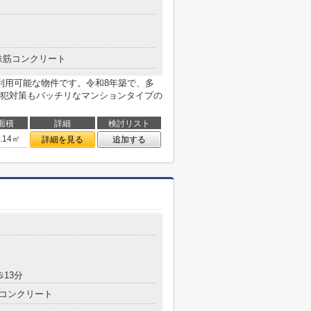
鉄筋コンクリート
利用可能な物件です。令和8年築で、多
犯対策もバッチリなマンションタイプの
面積
詳細
検討リスト
5.14㎡
詳細を見る
追加する
歩13分
コンクリート