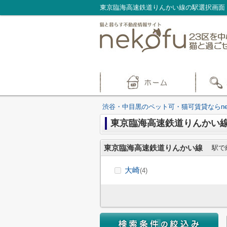
渋谷・中目黒のペット可・猫可賃貸ならnek
東京臨海高速鉄道りんかい
東京臨海高速鉄道りんかい線
駅で
大崎
(4)