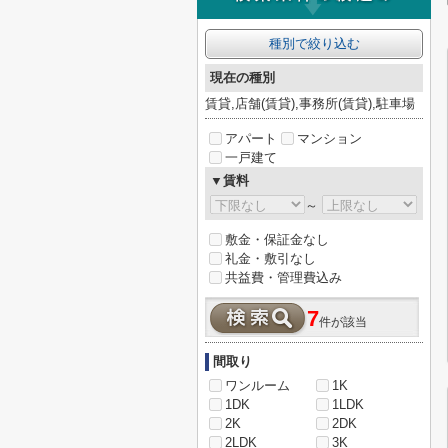
種別で絞り込む
現在の種別
賃貸,店舗(賃貸),事務所(賃貸),駐車場
アパート
マンション
一戸建て
▼賃料
～
敷金・保証金なし
礼金・敷引なし
共益費・管理費込み
7
件が該当
間取り
ワンルーム
1K
1DK
1LDK
2K
2DK
2LDK
3K