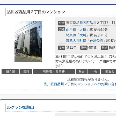
品川区西品川２丁目のマンション
東京都
品川区
西品川
２丁目7－11
住所
交通
山手線
「
大崎
」駅 徒歩10分
埼京線
「
大崎
」駅 徒歩10分
東急大井町線
「
戸越公園
」駅 徒
築11年
4階建
鉄筋
築年
階数
構造
2駅利用可能な物件で目的地に応じて路
方も満足度の高いデザイナーズ物件です
歩10...
所在階
賃料
管理費・共益費
敷金
礼金
間取り
現在空室情報がありません。
品川区西品川２丁目のマンションへのお問い合
ルグラン御殿山