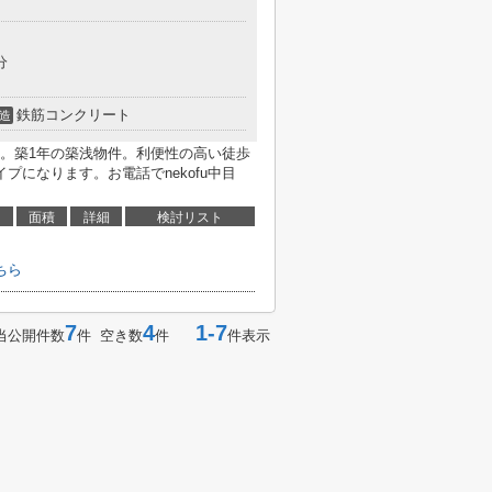
分
鉄筋コンクリート
造
。築1年の築浅物件。利便性の高い徒歩
プになります。お電話でnekofu中目
面積
詳細
検討リスト
ちら
7
4
1-7
当公開件数
件 空き数
件
件表示