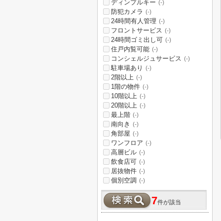
ディンプルキー
(-)
防犯カメラ
(-)
24時間有人管理
(-)
フロントサービス
(-)
24時間ゴミ出し可
(-)
住戸内覧可能
(-)
コンシェルジュサービス
(-)
駐車場あり
(-)
2階以上
(-)
1階の物件
(-)
10階以上
(-)
20階以上
(-)
最上階
(-)
南向き
(-)
角部屋
(-)
ワンフロア
(-)
高層ビル
(-)
飲食店可
(-)
居抜物件
(-)
個別空調
(-)
7
件が該当