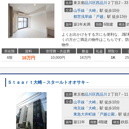
東京都
品川区
西品川
２丁目2－33
住所
交通
山手線
「
大崎
」駅 徒歩10分
都営浅草線
「
戸越
」駅 徒歩13分
築1年未満
6階建
築年
階数
構造
よくお出かけをする方にも便利な、2駅
くの方がご満足の物件はこちらです。防
物件...
所在階
賃料
管理費・共益費
敷金
礼金
間取り
16
万円
6階
10,000円
16万円
1K
2
Ｓｔａａｒｔ大崎－スタールトオオサキ－
東京都
品川区
西品川
２丁目7－11
住所
交通
山手線
「
大崎
」駅 徒歩10分
埼京線
「
大崎
」駅 徒歩10分
東急大井町線
「
戸越公園
」駅 徒
築11年
4階建
鉄筋
築年
階数
構造