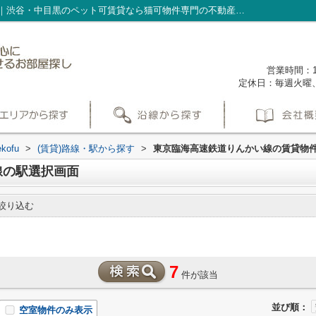
東京臨海高速鉄道りんかい線の駅選択画面｜渋谷・中目黒のペット可賃貸なら猫可物件専門の不動産会社nekofu
営業時間：1
定休日：毎週火曜
ofu
>
(賃貸)路線・駅から探す
>
東京臨海高速鉄道りんかい線の賃貸物
線の駅選択画面
絞り込む
7
件が該当
並び順：
空室物件のみ表示