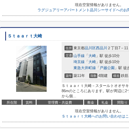
現在空室情報がありません。
ラグジュアリーアパートメント品川シーサイドへのお
Ｓｔａａｒｔ大崎
東京都
品川区
西品川
２丁目7－11
住所
交通
山手線
「
大崎
」駅 徒歩10分
埼京線
「
大崎
」駅 徒歩10分
東急大井町線
「
戸越公園
」駅 徒
築11年
4階建
鉄筋
築年
階数
構造
Ｓｔａａｒｔ大崎－スタールトオオサキ
86mのところにあります。駅が周辺に
から個...
所在階
賃料
管理費・共益費
敷金
礼金
間取り
現在空室情報がありません。
Ｓｔａａｒｔ大崎へのお問い合わせはこ