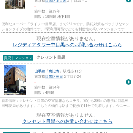
東京都
目黒区
上目黒
２丁目15－1
-
築年数：築19年
階数：19階建 地下1階
便利なスーパー「ライフ 中目黒店」まで251mです。防犯対策もバッチリなマン
ションタイプの物件です。2駅利用可能でとても利便性の高いマンションです。
この物件は駅から徒歩3分のマン...
現在空室情報がありません。
レジディアタワー中目黒へのお問い合わせはこちら
クレセント目黒
賃貸｜マンション
山手線
「
恵比寿
」駅 徒歩11分
東京都
目黒区
三田
２丁目7-24
-
築年数：築34年
階数：4階建
新着情報：クレセント目黒の空室情報ならコチラ。家から289mの場所に目黒三
田郵便局があります。こちらの物件は駅まで徒歩で11分で到着します。今ニーズ
の高いマンションは、外観タイ...
現在空室情報がありません。
クレセント目黒へのお問い合わせはこちら