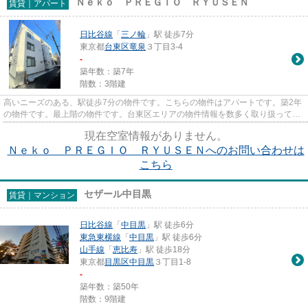
Ｎｅｋｏ ＰＲＥＧＩＯ ＲＹＵＳＥＮ
賃貸｜アパート
日比谷線
「
三ノ輪
」駅 徒歩7分
東京都
台東区
竜泉
３丁目3-4
-
築年数：築7年
階数：3階建
高いニーズのある、駅徒歩7分の物件です。こちらの物件はアパートです。築2年
の物件です。最上階の物件です。台東区エリアの物件情報を数多く取り扱ってお
ります。出勤が楽な日比谷線...
現在空室情報がありません。
Ｎｅｋｏ ＰＲＥＧＩＯ ＲＹＵＳＥＮへのお問い合わせは
こちら
セザール中目黒
賃貸｜マンション
日比谷線
「
中目黒
」駅 徒歩6分
東急東横線
「
中目黒
」駅 徒歩6分
山手線
「
恵比寿
」駅 徒歩18分
東京都
目黒区
中目黒
３丁目1-8
-
築年数：築50年
階数：9階建