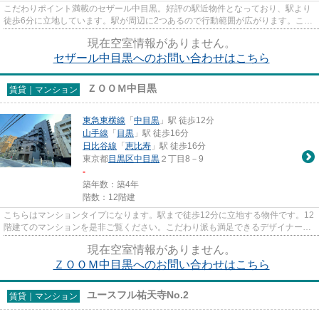
こだわりポイント満載のセザール中目黒。好評の駅近物件となっており、駅より
徒歩6分に立地しています。駅が周辺に2つあるので行動範囲が広がります。こち
らはマンションタイプになり...
現在空室情報がありません。
セザール中目黒へのお問い合わせはこちら
ＺＯＯＭ中目黒
賃貸｜マンション
東急東横線
「
中目黒
」駅 徒歩12分
山手線
「
目黒
」駅 徒歩16分
日比谷線
「
恵比寿
」駅 徒歩16分
東京都
目黒区
中目黒
２丁目8－9
-
築年数：築4年
階数：12階建
こちらはマンションタイプになります。駅まで徒歩12分に立地する物件です。12
階建てのマンションを是非ご覧ください。こだわり派も満足できるデザイナーズ
マンションです。info@nekofu...
現在空室情報がありません。
ＺＯＯＭ中目黒へのお問い合わせはこちら
ユースフル祐天寺No.2
賃貸｜マンション