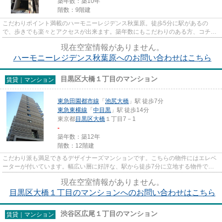
築年数：築10年
階数：9階建
こだわりポイント満載のハーモニーレジデンス秋葉原。徒歩5分に駅があるの
で、歩きでも楽々とアクセスが出来ます。築年数にもこだわりのある方、コチラ
は2016年築の物件となります。階...
現在空室情報がありません。
ハーモニーレジデンス秋葉原へのお問い合わせはこちら
目黒区大橋１丁目のマンション
賃貸｜マンション
東急田園都市線
「
池尻大橋
」駅 徒歩7分
東急東横線
「
中目黒
」駅 徒歩14分
東京都
目黒区
大橋
１丁目7－1
-
築年数：築12年
階数：12階建
こだわり派も満足できるデザイナーズマンションです。こちらの物件にはエレベ
ーターが付いています。幅広い層に好評な、駅から徒歩7分に立地する物件で
す。築7年でしっかりとした作り...
現在空室情報がありません。
目黒区大橋１丁目のマンションへのお問い合わせはこちら
渋谷区広尾１丁目のマンション
賃貸｜マンション