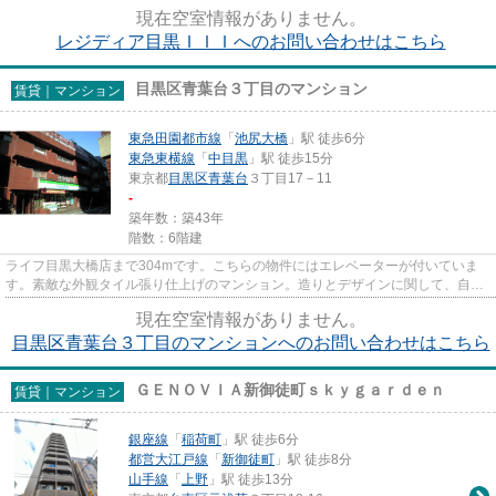
アクセス可能な物件です。山手...
現在空室情報がありません。
レジディア目黒ＩＩＩへのお問い合わせはこちら
目黒区青葉台３丁目のマンション
賃貸｜マンション
東急田園都市線
「
池尻大橋
」駅 徒歩6分
東急東横線
「
中目黒
」駅 徒歩15分
東京都
目黒区
青葉台
３丁目17－11
-
築年数：築43年
階数：6階建
ライフ目黒大橋店まで304mです。こちらの物件にはエレベーターが付いていま
す。素敵な外観タイル張り仕上げのマンション。造りとデザインに関して、自信
をもって情報を提供できるマン...
現在空室情報がありません。
目黒区青葉台３丁目のマンションへのお問い合わせはこちら
ＧＥＮＯＶＩＡ新御徒町ｓｋｙｇａｒｄｅｎ
賃貸｜マンション
銀座線
「
稲荷町
」駅 徒歩6分
都営大江戸線
「
新御徒町
」駅 徒歩8分
山手線
「
上野
」駅 徒歩13分