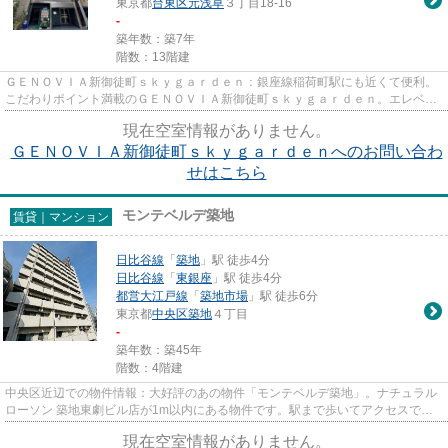
東京都
台東区
元浅草
３丁目18-16
-
築年数：築7年
階数：13階建
ＧＥＮＯＶＩＡ新御徒町ｓｋｙｇａｒｄｅｎ：銀座線稲荷町駅にも近くて便利。
こだわりポイント満載のＧＥＮＯＶＩＡ新御徒町ｓｋｙｇａｒｄｅｎ。エレベー
ターがある物件です。幅広い...
現在空室情報がありません。
ＧＥＮＯＶＩＡ新御徒町ｓｋｙｇａｒｄｅｎへのお問い合わ
せはこちら
モンテベルデ築地
賃貸｜マンション
日比谷線
「
築地
」駅 徒歩4分
日比谷線
「
東銀座
」駅 徒歩4分
都営大江戸線
「
築地市場
」駅 徒歩6分
東京都
中央区
築地
４丁目
-
築年数：築45年
階数：4階建
中央区近辺での物件情報：大好評のあの物件「モンテベルデ築地」。ナチュラル
ローソン 築地東劇ビル店が1m以内にある物件です。駅まで歩いてアクセスでき
る、徒歩4分の距離に立地する...
現在空室情報がありません。