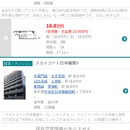
階数：6階建
徒歩5分で駅にアクセス可能な、魅力的な駅近物件です。移動範囲が広がる2駅利
用可能な物件です。内装もきれいな一押しの築浅物件です。きれい好きな方、古
い物件は苦手という方に。こ...
18.8
万
円
(管理費・共益費 10,000円)
敷：18.8万円｜礼：18.8万円
所在階：3階
間取り：1K
面積：27.12㎡
スカイコート日本橋第3
賃貸｜マンション
半蔵門線
「
水天宮前
」駅 徒歩4分
日比谷線
「
人形町
」駅 徒歩4分
東西線
「
茅場町
」駅 徒歩6分
東京都
中央区
日本橋蛎殻町
１丁目9-9
-
築年数：築24年
階数：11階建
「スカイコート日本橋第3」のここがイチオシ。ファミリーマート日本橋人形町
三丁目店まで406mと近場にコンビニがあるのもポイント。11階建ての物件とな
っています。少し喧騒を離れてい...
現在空室情報がありません。