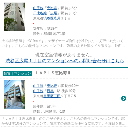
山手線
「
恵比寿
」駅 徒歩6分
日比谷線
「
広尾
」駅 徒歩8分
東京都
渋谷区
広尾
１丁目
-
築年数：築18年
階数：8階建 地下1階
渋谷橋郵便局まで319mです。デザイナーズ物件は独創的で、ご好評いただいて
います。こちらの物件はマンションです。強度のある外観タイル張りは、外面の
耐久性にも優れます。nekofu中...
現在空室情報がありません。
渋谷区広尾１丁目のマンションへのお問い合わせはこちら
ＬＡＰｉＳ恵比寿Ⅱ
賃貸｜マンション
山手線
「
恵比寿
」駅 徒歩10分
山手線
「
目黒
」駅 徒歩10分
東京都
目黒区
三田
２丁目7-5
-
築年数：築5年
階数：5階建 地下1階
「ＬＡＰｉＳ恵比寿Ⅱ」のここがイチオシ。こちらの物件はマンションです。駅
から徒歩10分のマンションで、電車での通勤にも便利な立地です。今注目を集め