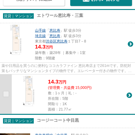
エトワール恵比寿・三葉
賃貸｜マンション
山手線
「
恵比寿
」駅 徒歩3分
埼京線
「
恵比寿
」駅 徒歩3分
東京都
渋谷区
恵比寿
１丁目7－8
14.3
万円
築年数：築28年 ｜募集中：
1室
階数：9階建
薬や日用品を買うのに便利なココカラファイン 恵比寿店まで261mです。防犯対
策もバッチリなマンションタイプの物件です。エレベーター付きの物件です。駅
まで徒歩3分の位置に立地する...
14.3
万
円
(管理費・共益費 15,000円)
敷：1ヶ月｜礼：-
所在階：5階
間取り：1K
面積：21.77㎡
コージーコート中目黒
賃貸｜マンション