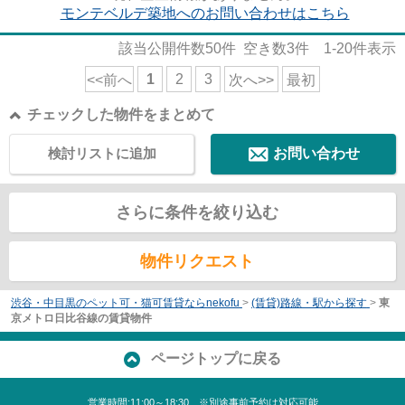
モンテベルデ築地へのお問い合わせはこちら
該当公開件数
50
件 空き数
3
件
1-20
件表示
1
2
3
<<前へ
次へ>>
最初
チェックした物件をまとめて
検討リストに追加
お問い合わせ
さらに条件を絞り込む
物件リクエスト
渋谷・中目黒のペット可・猫可賃貸ならnekofu
>
(賃貸)路線・駅から探す
>
東
京メトロ日比谷線の賃貸物件
ページトップに戻る
営業時間:11:00～18:30 ※別途事前予約は対応可能