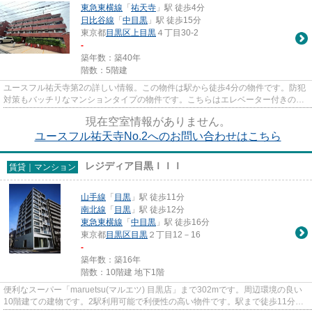
東急東横線
「
祐天寺
」駅 徒歩4分
日比谷線
「
中目黒
」駅 徒歩15分
東京都
目黒区
上目黒
４丁目30-2
-
築年数：築40年
階数：5階建
ユースフル祐天寺第2の詳しい情報。この物件は駅から徒歩4分の物件です。防犯
対策もバッチリなマンションタイプの物件です。こちらはエレベーター付きの物
件です。東急東横線祐天寺周...
現在空室情報がありません。
ユースフル祐天寺No.2へのお問い合わせはこちら
レジディア目黒ＩＩＩ
賃貸｜マンション
山手線
「
目黒
」駅 徒歩11分
南北線
「
目黒
」駅 徒歩12分
東急東横線
「
中目黒
」駅 徒歩16分
東京都
目黒区
目黒
２丁目12－16
-
築年数：築16年
階数：10階建 地下1階
便利なスーパー「maruetsu(マルエツ) 目黒店」まで302mです。周辺環境の良い
10階建ての建物です。2駅利用可能で利便性の高い物件です。駅まで徒歩11分で