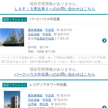
ているマンションが、こういっ...
現在空室情報がありません。
ＬＡＰｉＳ恵比寿Ⅱへのお問い合わせはこちら
パークハウス中目黒
賃貸｜マンション
東急東横線
「
中目黒
」駅 徒歩10分
日比谷線
「
中目黒
」駅 徒歩10分
東京都
目黒区
中目黒
３丁目6-19
-
築年数：築17年
階数：5階建 地下1階
パークハウス中目黒の詳しい情報。歩いて488mの場所に、マルエツ プチ 中目黒
四丁目店があります。好評の駅近物件となっており、駅より徒歩10分に立地して
います。行動範囲が広がる2駅...
現在空室情報がありません。
パークハウス中目黒へのお問い合わせはこちら
レジディアタワー中目黒
賃貸｜マンション
東急東横線
「
中目黒
」駅 徒歩3分
日比谷線
「
中目黒
」駅 徒歩3分
山手線
「
恵比寿
」駅 徒歩18分