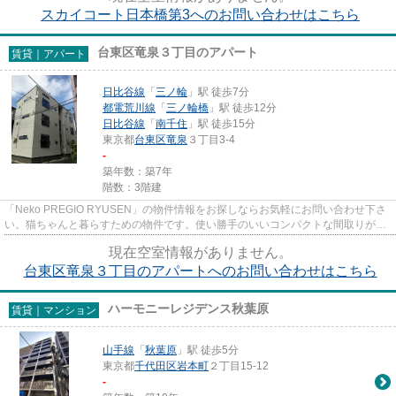
スカイコート日本橋第3へのお問い合わせはこちら
台東区竜泉３丁目のアパート
賃貸｜アパート
日比谷線
「
三ノ輪
」駅 徒歩7分
都電荒川線
「
三ノ輪橋
」駅 徒歩12分
日比谷線
「
南千住
」駅 徒歩15分
東京都
台東区
竜泉
３丁目3-4
-
築年数：築7年
階数：3階建
「Neko PREGIO RYUSEN」の物件情報をお探しならお気軽にお問い合わせ下さ
い。猫ちゃんと暮らすための物件です。使い勝手のいいコンパクトな間取りが特
徴。周辺の駅は多いほど便利です...
現在空室情報がありません。
台東区竜泉３丁目のアパートへのお問い合わせはこちら
ハーモニーレジデンス秋葉原
賃貸｜マンション
山手線
「
秋葉原
」駅 徒歩5分
東京都
千代田区
岩本町
２丁目15-12
-