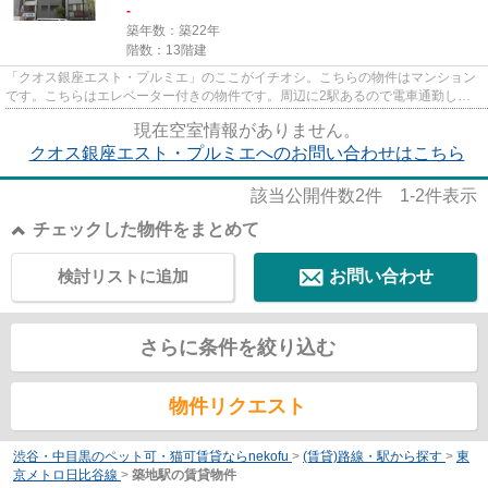
-
築年数：築22年
階数：13階建
「クオス銀座エスト・プルミエ」のここがイチオシ。こちらの物件はマンション
です。こちらはエレベーター付きの物件です。周辺に2駅あるので電車通勤しや
すいです。ミナシアプロジェク...
現在空室情報がありません。
クオス銀座エスト・プルミエへのお問い合わせはこちら
該当公開件数
2
件
1-2
件表示
チェックした物件をまとめて
検討リストに追加
お問い合わせ
さらに条件を絞り込む
物件リクエスト
渋谷・中目黒のペット可・猫可賃貸ならnekofu
>
(賃貸)路線・駅から探す
>
東
京メトロ日比谷線
>
築地駅の賃貸物件