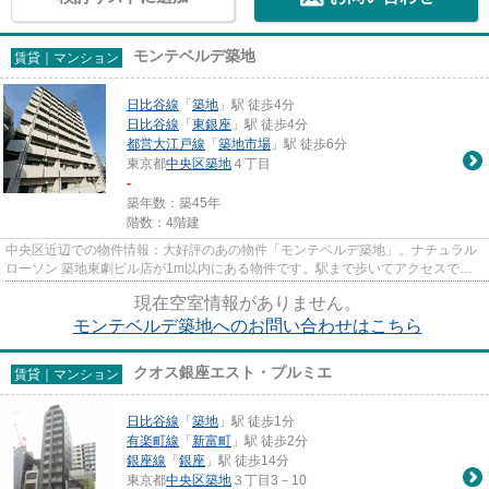
モンテベルデ築地
賃貸｜マンション
日比谷線
「
築地
」駅 徒歩4分
日比谷線
「
東銀座
」駅 徒歩4分
都営大江戸線
「
築地市場
」駅 徒歩6分
東京都
中央区
築地
４丁目
-
築年数：築45年
階数：4階建
中央区近辺での物件情報：大好評のあの物件「モンテベルデ築地」。ナチュラル
ローソン 築地東劇ビル店が1m以内にある物件です。駅まで歩いてアクセスでき
る、徒歩4分の距離に立地する...
現在空室情報がありません。
モンテベルデ築地へのお問い合わせはこちら
クオス銀座エスト・プルミエ
賃貸｜マンション
日比谷線
「
築地
」駅 徒歩1分
有楽町線
「
新富町
」駅 徒歩2分
銀座線
「
銀座
」駅 徒歩14分
東京都
中央区
築地
３丁目3－10