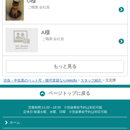
O様
ご職業:会社員
A様
ご職業:会社員
もっと見る
渋谷・中目黒のペット可・猫可賃貸ならnekofu
>
スタッフ紹介
>
江元淳
ページトップに戻る
営業時間:11:00～18:30 ※別途事前予約は対応可能
定休日:毎週火曜、水曜、日曜 ※別途事前予約は対応可能
ホーム