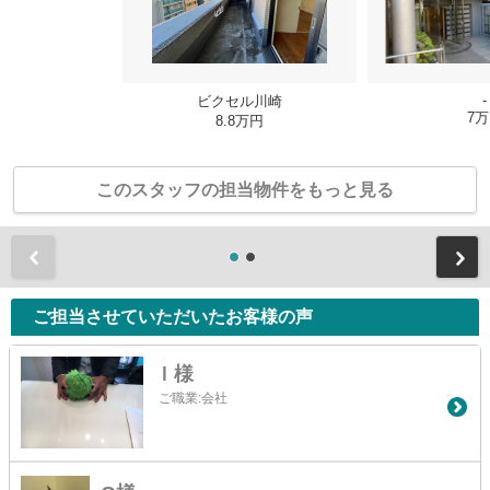
-
ビクセル川崎
7
8.8万円
このスタッフの担当物件をもっと見る
前
ご担当させていただいたお客様の声
Ｉ様
ご職業:会社