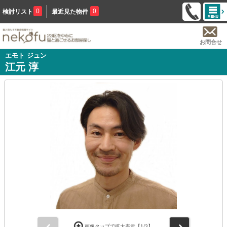
0
0
検討リスト
最近見た物件
お問合せ
エモト ジュン
江元 淳
前
次
画像タップで拡大表示【
1
/3】