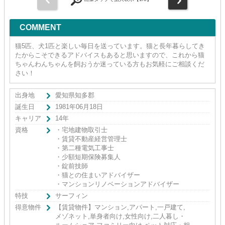
COMMENT
猫5匹、犬1匹と楽しい毎日を送っています。猫と長年暮らしてき
たからこそできるアドバイスもあると思いますので、これから猫
ちゃんわんちゃんを飼おうか迷っている方もお気軽にご相談くだ
さい！
出身地
愛知県知多郡
誕生日
1981年06月18日
キャリア
14年
資格
・宅地建物取引士
・賃貸不動産経営管理士
・第二種電気工事士
・少額短期保険募集人
・錠前技師
・猫との住まいアドバイザー
・マンションリノベーションアドバイザー
特技
サーフィン
得意物件
【賃貸物件】マンション,アパート,一戸建て,
メゾネット,単身者向け,女性向け,二人暮し・