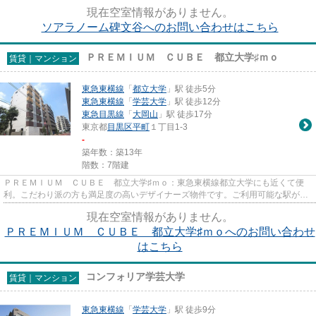
件なので、用途や行き先に応じ...
現在空室情報がありません。
ソアラノーム碑文谷へのお問い合わせはこちら
ＰＲＥＭＩＵＭ ＣＵＢＥ 都立大学♯ｍｏ
賃貸｜マンション
東急東横線
「
都立大学
」駅 徒歩5分
東急東横線
「
学芸大学
」駅 徒歩12分
東急目黒線
「
大岡山
」駅 徒歩17分
東京都
目黒区
平町
１丁目1-3
-
築年数：築13年
階数：7階建
ＰＲＥＭＩＵＭ ＣＵＢＥ 都立大学♯ｍｏ：東急東横線都立大学にも近くて便
利。こだわり派の方も満足度の高いデザイナーズ物件です。ご利用可能な駅が2
つあり、行き先に応じて乗車駅...
現在空室情報がありません。
ＰＲＥＭＩＵＭ ＣＵＢＥ 都立大学♯ｍｏへのお問い合わせ
はこちら
コンフォリア学芸大学
賃貸｜マンション
東急東横線
「
学芸大学
」駅 徒歩9分