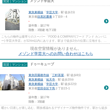
メゾンド学芸大
賃貸｜マンション
東急東横線
「
学芸大学
」駅 徒歩2分
東京都
目黒区
鷹番
３丁目9－4
-
築年数：築17年
階数：3階建 地下1階
こちらの物件は最寄りのスーパー「FOOD & COMPANY(フード アンド カンパニ
ー) 学芸大学店」が324m以内にあります。駅まで徒歩2分の位置に立地する、ア
クセス良好な物件です。こち...
現在空室情報がありません。
メゾンド学芸大へのお問い合わせはこちら
ドゥーキューブ
賃貸｜マンション
東急田園都市線
「
三軒茶屋
」駅 徒歩8分
東急東横線
「
祐天寺
」駅 徒歩20分
東急東横線
「
学芸大学
」駅 徒歩22分
東京都
世田谷区
下馬
２丁目15-1
-
築年数：築17年
階数：3階建
暖かい日差しが差し込む、開放感溢れるデザイナーズ物件物件です。駅から徒歩