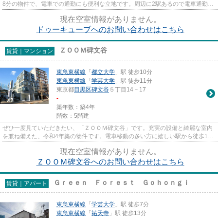
8分の物件で、電車での通勤にも便利な立地です。周辺に2駅あるので電車通勤し
やすいです。こちらはマンシ...
現在空室情報がありません。
ドゥーキューブへのお問い合わせはこちら
ＺＯＯＭ碑文谷
賃貸｜マンション
東急東横線
「
都立大学
」駅 徒歩10分
東急東横線
「
学芸大学
」駅 徒歩11分
東京都
目黒区
碑文谷
５丁目14－17
-
築年数：築4年
階数：5階建
ぜひ一度見ていただきたい、「ＺＯＯＭ碑文谷」です。充実の設備と綺麗な室内
を兼ね備えた、令和4年築の物件です。電車移動の多い方に嬉しい駅から徒歩10
分の物件です。こだわり派の方...
現在空室情報がありません。
ＺＯＯＭ碑文谷へのお問い合わせはこちら
Ｇｒｅｅｎ Ｆｏｒｅｓｔ Ｇｏｈｏｎｇｉ
賃貸｜アパート
東急東横線
「
学芸大学
」駅 徒歩7分
東急東横線
「
祐天寺
」駅 徒歩13分