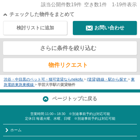
該当公開件数
19
件 空き数
1
件
1-19
件表示
チェックした物件をまとめて
検討リストに追加
お問い合わせ
さらに条件を絞り込む
物件リクエスト
渋谷・中目黒のペット可・猫可賃貸ならnekofu
>
(賃貸)路線・駅から探す
>
東
急電鉄東急東横線
>
学芸大学駅の賃貸物件
ページトップに戻る
営業時間:11:00～18:30 ※別途事前予約は対応可能
定休日:毎週火曜、水曜、日曜 ※別途事前予約は対応可能
ホーム