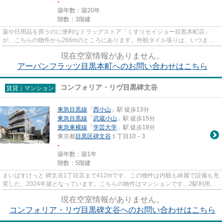
-
築年数：築20年
階数：3階建
薬や日用品を買うのに便利なドラッグストア「くすりセイジョー目黒本町店」
が、こちらの物件から266mのところにあります。外観タイル張りは、いつまで
も外観をきれいに保ちます。こち...
現在空室情報がありません。
アーバンフラッツ目黒本町へのお問い合わせはこちら
コンフォリア・リヴ目黒碑文谷
賃貸｜マンション
東急目黒線
「
西小山
」駅 徒歩13分
東急目黒線
「
武蔵小山
」駅 徒歩15分
東急東横線
「
学芸大学
」駅 徒歩18分
東京都
目黒区
碑文谷
１丁目10－3
-
築年数：築1年
階数：5階建
まいばすけっと 碑文谷1丁目店まで412mです。この物件は内観も綺麗で設備も充
実した、2024年築となっています。こちらの物件はマンションです。2駅利用可
能でアクセスの良いマンション...
現在空室情報がありません。
コンフォリア・リヴ目黒碑文谷へのお問い合わせはこちら