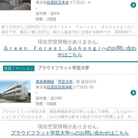
東京都
目黒区
五本木
３丁目13－4
-
築年数：築4年
階数：2階建
多くの方からご好評頂いているＧｒｅｅｎ Ｆｏｒｅｓｔ Ｇｏｈｏｎｇｉのご
紹介です。幅広い層に好評な、駅から徒歩7分に立地する物件です。2駅利用でき
る場所にあるので利便性が高...
現在空室情報がありません。
Ｇｒｅｅｎ Ｆｏｒｅｓｔ Ｇｏｈｏｎｇｉへのお問い合わ
せはこちら
プラウドフラット学芸大学
賃貸｜マンション
東急東横線
「
学芸大学
」駅 徒歩12分
東京都
目黒区
目黒本町
２丁目21-20
-
築年数：築19年
階数：5階建
プラウドフラット学芸大学：東急東横線学芸大学にも近くて便利。こちらはマン
ションタイプになります。こちらの物件は駅まで徒歩で12分で到着します。外観
タイル張りの物件は、雨で汚...
現在空室情報がありません。
プラウドフラット学芸大学へのお問い合わせはこちら