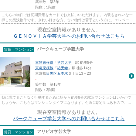
築年数：築3年
階数：5階建
こちらの物件では初期費用をカードでお支払いいただけます。内装もきれいな一
押しの築浅物件です。きれい好きな方、古い物件は苦手という方に。エレベータ
ーがある物件です。造りとデ...
現在空室情報がありません。
ＧＥＮＯＶＩＡ学芸大学へのお問い合わせはこちら
パークキューブ学芸大学
賃貸｜マンション
東急東横線
「
学芸大学
」駅 徒歩8分
東急東横線
「
祐天寺
」駅 徒歩14分
東京都
目黒区
五本木
３丁目13－23
-
築年数：築18年
階数：3階建
朝に慌てることなく行動するために駅から徒歩8分の駅近マンションはいかがで
しょうか。こちらはマンションタイプになります。付近に駅が2つあるので、用
途や行き先によって経路を選べ...
現在空室情報がありません。
パークキューブ学芸大学へのお問い合わせはこちら
アリビオ学芸大学
賃貸｜マンション