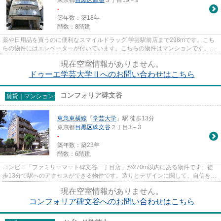
東京都
目黒区
鷹番
３丁目19－9
-
築年数：築18年
階数：8階建
薬や日用品を買うのに便利なスマイルドラッグ 学芸駅前店まで298mです。こち
らの物件にはエレベーターが付いています。こちらの物件はマンションです。駅
まで徒歩3分の位置に立地する...
現在空室情報がありません。
ドゥーエ学芸大学Ⅱへのお問い合わせはこちら
コンフォリア碑文谷
賃貸｜マンション
東急東横線
「
学芸大学
」駅 徒歩13分
東京都
目黒区
碑文谷
２丁目3－3
-
築年数：築23年
階数：6階建
コンビニ「ファミリーマート碑文谷一丁目店」が270m以内にある物件です。徒
歩13分で駅へのアクセスができる物件です。造りとデザインに関して、自信をも
って情報を提供できるマンショ...
現在空室情報がありません。
コンフォリア碑文谷へのお問い合わせはこちら