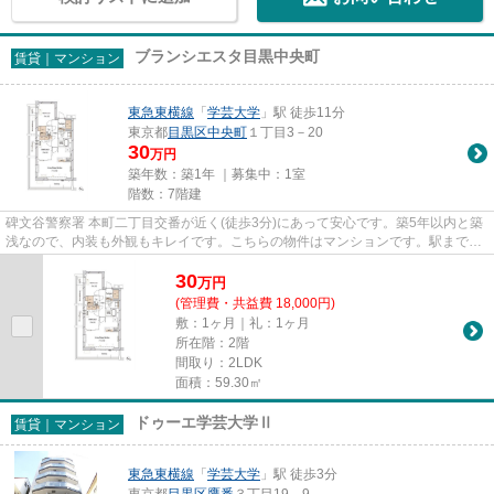
ブランシエスタ目黒中央町
賃貸｜マンション
東急東横線
「
学芸大学
」駅 徒歩11分
東京都
目黒区
中央町
１丁目3－20
30
万円
築年数：築1年 ｜募集中：
1室
階数：7階建
碑文谷警察署 本町二丁目交番が近く(徒歩3分)にあって安心です。築5年以内と築
浅なので、内装も外観もキレイです。こちらの物件はマンションです。駅まで徒
歩11分と、立地が魅力的な物...
30
万
円
(管理費・共益費 18,000円)
敷：1ヶ月｜礼：1ヶ月
所在階：2階
間取り：2LDK
面積：59.30㎡
ドゥーエ学芸大学Ⅱ
賃貸｜マンション
東急東横線
「
学芸大学
」駅 徒歩3分