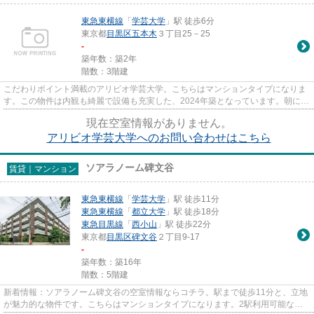
東急東横線
「
学芸大学
」駅 徒歩6分
東京都
目黒区
五本木
３丁目25－25
-
築年数：築2年
階数：3階建
こだわりポイント満載のアリビオ学芸大学。こちらはマンションタイプになりま
す。この物件は内観も綺麗で設備も充実した、2024年築となっています。朝に慌
てることなく行動するために...
現在空室情報がありません。
アリビオ学芸大学へのお問い合わせはこちら
ソアラノーム碑文谷
賃貸｜マンション
東急東横線
「
学芸大学
」駅 徒歩11分
東急東横線
「
都立大学
」駅 徒歩18分
東急目黒線
「
西小山
」駅 徒歩22分
東京都
目黒区
碑文谷
２丁目9-17
-
築年数：築16年
階数：5階建
新着情報：ソアラノーム碑文谷の空室情報ならコチラ。駅まで徒歩11分と、立地
が魅力的な物件です。こちらはマンションタイプになります。2駅利用可能な物