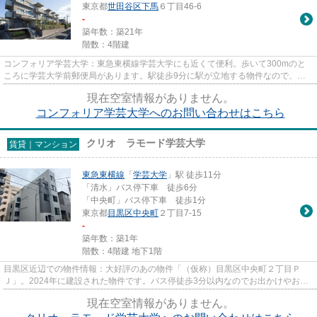
東京都
世田谷区
下馬
６丁目46-6
-
築年数：築21年
階数：4階建
コンフォリア学芸大学：東急東横線学芸大学にも近くて便利。歩いて300mのと
ころに学芸大学前郵便局があります。駅徒歩9分に駅が立地する物件なので、電
車を多く利用する方にとって便利...
現在空室情報がありません。
コンフォリア学芸大学へのお問い合わせはこちら
クリオ ラモード学芸大学
賃貸｜マンション
東急東横線
「
学芸大学
」駅 徒歩11分
「清水」バス停下車 徒歩6分
「中央町」バス停下車 徒歩1分
東京都
目黒区
中央町
２丁目7-15
-
築年数：築1年
階数：4階建 地下1階
目黒区近辺での物件情報：大好評のあの物件「（仮称）目黒区中央町２丁目Ｐ
Ｊ」。2024年に建設された物件です。バス停徒歩3分以内なのでお出かけやお買
い物も楽ちんです。好評の駅近物...
現在空室情報がありません。