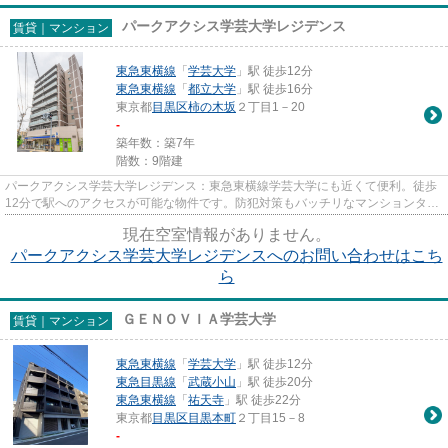
パークアクシス学芸大学レジデンス
賃貸｜マンション
東急東横線
「
学芸大学
」駅 徒歩12分
東急東横線
「
都立大学
」駅 徒歩16分
東京都
目黒区
柿の木坂
２丁目1－20
-
築年数：築7年
階数：9階建
パークアクシス学芸大学レジデンス：東急東横線学芸大学にも近くて便利。徒歩
12分で駅へのアクセスが可能な物件です。防犯対策もバッチリなマンションタイ
プの物件です。こちらはエレ...
現在空室情報がありません。
パークアクシス学芸大学レジデンスへのお問い合わせはこち
ら
ＧＥＮＯＶＩＡ学芸大学
賃貸｜マンション
東急東横線
「
学芸大学
」駅 徒歩12分
東急目黒線
「
武蔵小山
」駅 徒歩20分
東急東横線
「
祐天寺
」駅 徒歩22分
東京都
目黒区
目黒本町
２丁目15－8
-