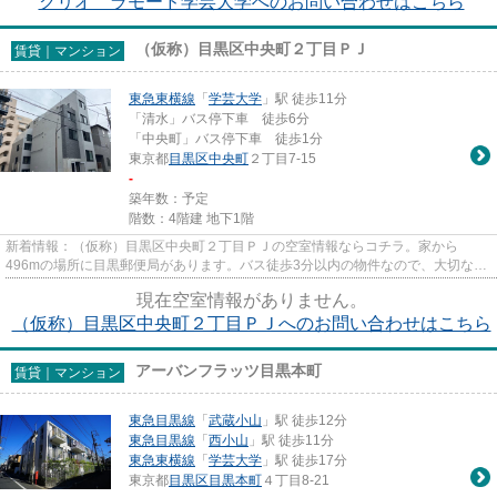
クリオ ラモード学芸大学へのお問い合わせはこちら
（仮称）目黒区中央町２丁目ＰＪ
賃貸｜マンション
東急東横線
「
学芸大学
」駅 徒歩11分
「清水」バス停下車 徒歩6分
「中央町」バス停下車 徒歩1分
東京都
目黒区
中央町
２丁目7-15
-
築年数：予定
階数：4階建 地下1階
新着情報：（仮称）目黒区中央町２丁目ＰＪの空室情報ならコチラ。家から
496mの場所に目黒郵便局があります。バス徒歩3分以内の物件なので、大切な時
間を有効活用できます。最寄りの駅...
現在空室情報がありません。
（仮称）目黒区中央町２丁目ＰＪへのお問い合わせはこちら
アーバンフラッツ目黒本町
賃貸｜マンション
東急目黒線
「
武蔵小山
」駅 徒歩12分
東急目黒線
「
西小山
」駅 徒歩11分
東急東横線
「
学芸大学
」駅 徒歩17分
東京都
目黒区
目黒本町
４丁目8-21