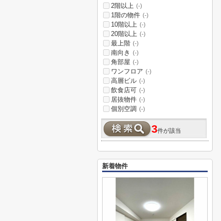
2階以上
(-)
1階の物件
(-)
10階以上
(-)
20階以上
(-)
最上階
(-)
南向き
(-)
角部屋
(-)
ワンフロア
(-)
高層ビル
(-)
飲食店可
(-)
居抜物件
(-)
個別空調
(-)
3
件が該当
新着物件