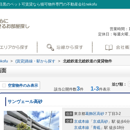
黒のペット可賃貸なら猫可物件専門の不動産会社nekofu
営業時間：1
定休日：毎週火曜
ofu
>
(賃貸)路線・駅から探す
>
北総鉄道北総鉄道の賃貸物件
画面
並び順：
空室物件のみ表示
3
1-3
該当公開件数
件
件表示
サンヴェール高砂
東京都
葛飾区
高砂
７丁目3-2
住所
交通
京成本線
「
京成高砂
」駅 徒歩6分
京成本線
「
青砥
」駅 徒歩18分