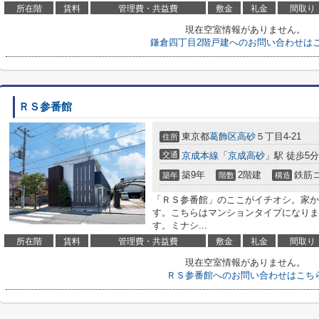
所在階
賃料
管理費・共益費
敷金
礼金
間取り
現在空室情報がありません。
鎌倉四丁目2階戸建へのお問い合わせは
ＲＳ参番館
東京都
葛飾区
高砂
５丁目4-21
住所
交通
京成本線
「
京成高砂
」駅 徒歩5分
築9年
2階建
鉄筋
築年
階数
構造
「ＲＳ参番館」のここがイチオシ。家か
す。こちらはマンションタイプになりま
す。ミナシ...
所在階
賃料
管理費・共益費
敷金
礼金
間取り
現在空室情報がありません。
ＲＳ参番館へのお問い合わせはこち