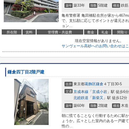
築33年
5階建
鉄筋
築年
階数
構造
亀有警察署 亀田橋駐在所が家から467
で、支払額に応じてポイントが還元され
ョン...
所在階
賃料
管理費・共益費
敷金
礼金
間取り
現在空室情報がありません。
サンヴェール高砂へのお問い合わせはこ
鎌倉四丁目2階戸建
東京都
葛飾区
鎌倉
４丁目30-5
住所
交通
京成本線
「
京成小岩
」駅 徒歩6分
北総鉄道
「
新柴又
」駅 徒歩12分
築60年
2階建
木造
築年
階数
構造
朝に慌てることなく行動するために駅か
ょうか。広々とした室内のある一戸建て
性の...