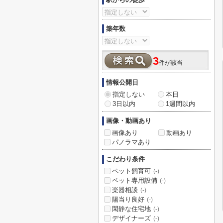
築年数
3
件が該当
情報公開日
指定しない
本日
3日以内
1週間以内
画像・動画あり
画像あり
動画あり
パノラマあり
こだわり条件
ペット飼育可
(-)
ペット専用設備
(-)
楽器相談
(-)
陽当り良好
(-)
閑静な住宅地
(-)
デザイナーズ
(-)