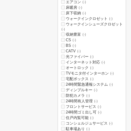
エアコン
(-)
床暖房
(-)
床下収納
(-)
ウォークインクロゼット
(-)
ウォークインシューズクロゼット
(-)
収納豊富
(-)
CS
(-)
BS
(-)
CATV
(-)
光ファイバー
(-)
インターネット対応
(-)
オートロック
(-)
TVモニタ付インターホン
(-)
宅配ボックス
(-)
24時間緊急通報システム
(-)
ディンプルキー
(-)
防犯カメラ
(-)
24時間有人管理
(-)
フロントサービス
(-)
24時間ゴミ出し可
(-)
住戸内覧可能
(-)
コンシェルジュサービス
(-)
駐車場あり
(-)