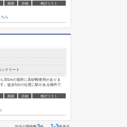
面積
詳細
検討リスト
こちら
コンクリート
ら301mの場所に高砂郵便局がありま
す。徒歩5分の位置に駅がある物件で
面積
詳細
検討リスト
ら
3
1-3
該当公開件数
件
件表示