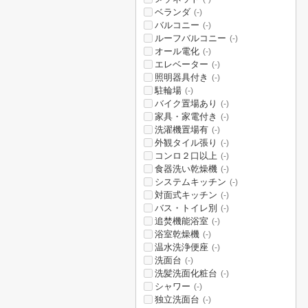
ベランダ
(-)
バルコニー
(-)
ルーフバルコニー
(-)
オール電化
(-)
エレベーター
(-)
照明器具付き
(-)
駐輪場
(-)
バイク置場あり
(-)
家具・家電付き
(-)
洗濯機置場有
(-)
外観タイル張り
(-)
コンロ２口以上
(-)
食器洗い乾燥機
(-)
システムキッチン
(-)
対面式キッチン
(-)
バス・トイレ別
(-)
追焚機能浴室
(-)
浴室乾燥機
(-)
温水洗浄便座
(-)
洗面台
(-)
洗髪洗面化粧台
(-)
シャワー
(-)
独立洗面台
(-)