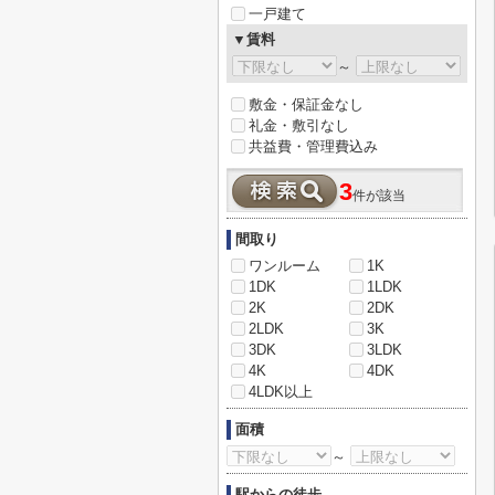
一戸建て
▼賃料
～
敷金・保証金なし
礼金・敷引なし
共益費・管理費込み
3
件が該当
間取り
ワンルーム
1K
1DK
1LDK
2K
2DK
2LDK
3K
3DK
3LDK
4K
4DK
4LDK以上
面積
～
駅からの徒歩