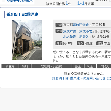
空室物件のみ表示
1
1-1
該当公開件数
件
件表示
鎌倉四丁目2階戸建
東京都
葛飾区
鎌倉
４丁目30-5
住所
交通
京成本線
「
京成小岩
」駅 徒歩6分
北総鉄道
「
新柴又
」駅 徒歩12分
築60年
2階建
木造
築年
階数
構造
朝に慌てることなく行動するために駅か
ょうか。広々とした室内のある一戸建て
性の...
所在階
賃料
管理費・共益費
敷金
礼金
間取り
現在空室情報がありません。
鎌倉四丁目2階戸建へのお問い合わせは