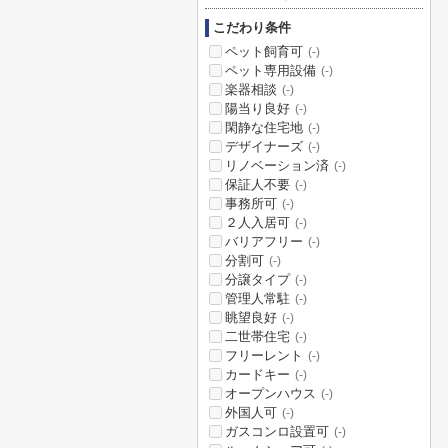
こだわり条件
ペット飼育可
(-)
ペット専用設備
(-)
楽器相談
(-)
陽当り良好
(-)
閑静な住宅地
(-)
デザイナーズ
(-)
リノベーション済
(-)
保証人不要
(-)
事務所可
(-)
２人入居可
(-)
バリアフリー
(-)
分割可
(-)
分譲タイプ
(-)
管理人常駐
(-)
眺望良好
(-)
二世帯住宅
(-)
フリーレント
(-)
カードキー
(-)
オープンハウス
(-)
外国人可
(-)
ガスコンロ設置可
(-)