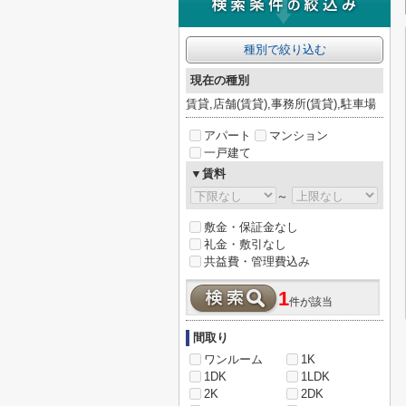
種別で絞り込む
現在の種別
賃貸,店舗(賃貸),事務所(賃貸),駐車場
アパート
マンション
一戸建て
▼賃料
～
敷金・保証金なし
礼金・敷引なし
共益費・管理費込み
1
件が該当
間取り
ワンルーム
1K
1DK
1LDK
2K
2DK