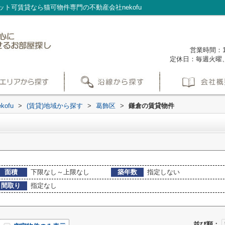
ト可賃貸なら猫可物件専門の不動産会社nekofu
営業時間：1
定休日：毎週火曜
ofu
>
(賃貸)地域から探す
>
葛飾区
>
鎌倉の賃貸物件
面積
下限なし～上限なし
築年数
指定しない
間取り
指定なし
並び順：