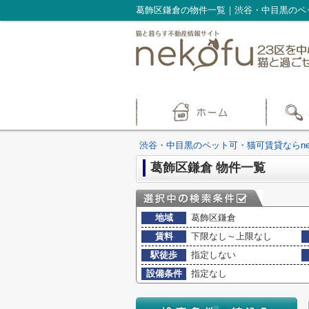
葛飾区鎌倉の物件一覧｜渋谷・中目黒のペッ
渋谷・中目黒のペット可・猫可賃貸ならnek
葛飾区鎌倉 物件一覧
地域
葛飾区鎌倉
賃料
下限なし～上限なし
駅徒歩
指定しない
設備条件
指定なし