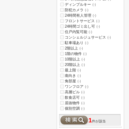
ディンプルキー
(-)
防犯カメラ
(-)
24時間有人管理
(-)
フロントサービス
(-)
24時間ゴミ出し可
(-)
住戸内覧可能
(-)
コンシェルジュサービス
(-)
駐車場あり
(-)
2階以上
(-)
1階の物件
(-)
10階以上
(-)
20階以上
(-)
最上階
(-)
南向き
(-)
角部屋
(-)
ワンフロア
(-)
高層ビル
(-)
飲食店可
(-)
居抜物件
(-)
個別空調
(-)
1
件が該当