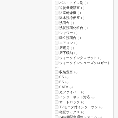
バス・トイレ別
(-)
追焚機能浴室
(-)
浴室乾燥機
(-)
温水洗浄便座
(-)
洗面台
(-)
洗髪洗面化粧台
(-)
シャワー
(-)
独立洗面台
(-)
エアコン
(-)
床暖房
(-)
床下収納
(-)
ウォークインクロゼット
(-)
ウォークインシューズクロゼット
(-)
収納豊富
(-)
CS
(-)
BS
(-)
CATV
(-)
光ファイバー
(-)
インターネット対応
(-)
オートロック
(-)
TVモニタ付インターホン
(-)
宅配ボックス
(-)
24時間緊急通報システム
(-)