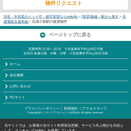
物件リクエスト
渋谷・中目黒のペット可・猫可賃貸ならnekofu
>
(賃貸)路線・駅から探す
>
京
成電鉄京成本線
>
京成小岩駅の賃貸物件
ページトップに戻る
営業時間:11:00～18:30 ※別途事前予約は対応可能
定休日:毎週火曜、水曜、日曜 ※別途事前予約は対応可能
ホーム
会社概要
お問い合わせ
PCサイト
プライバシーポリシー
利用規約
｜アクセスマップ
｜
Copyright(c) ミナシアプロジェクト合同会社 All rights reserved.
当サイトでは、お客様の当サイト利用状況把握、サービス向上検討を目的と
して、クッキー（Cookie）を使用しています。