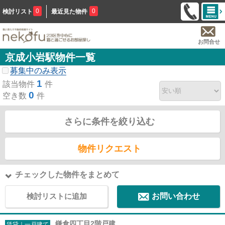
0
0
検討リスト
最近見た物件
お問合せ
京成小岩駅物件一覧
募集中のみ表示
1
該当物件
件
0
空き数
件
さらに条件を絞り込む
物件リクエスト
チェックした物件をまとめて
検討リストに追加
お問い合わせ
鎌倉四丁目2階戸建
賃貸｜一戸建て