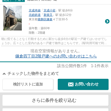
京成本線
「
京成小岩
」駅 徒歩6分
北総鉄道
「
新柴又
」駅 徒歩12分
東京都
葛飾区
鎌倉
４丁目30-5
-
築年数：築60年
階数：2階建
朝に慌てることなく行動するために駅から徒歩6分の駅近一戸建てはいかがでし
ょうか。広々とした室内のある一戸建て物件はこちらです。2駅利用可能で利便
性の高い物件です。ミナシアプ...
現在空室情報がありません。
鎌倉四丁目2階戸建へのお問い合わせはこちら
該当公開件数
1
件
1-1
件表示
チェックした物件をまとめて
検討リストに追加
お問い合わせ
さらに条件を絞り込む