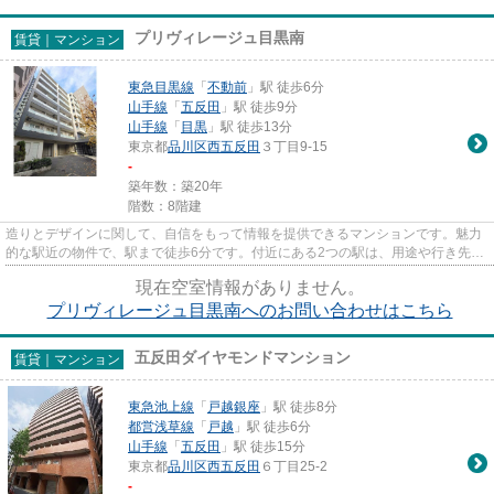
プリヴィレージュ目黒南
賃貸｜マンション
東急目黒線
「
不動前
」駅 徒歩6分
山手線
「
五反田
」駅 徒歩9分
山手線
「
目黒
」駅 徒歩13分
東京都
品川区
西五反田
３丁目9-15
-
築年数：築20年
階数：8階建
造りとデザインに関して、自信をもって情報を提供できるマンションです。魅力
的な駅近の物件で、駅まで徒歩6分です。付近にある2つの駅は、用途や行き先に
応じて使い分けることができ...
現在空室情報がありません。
プリヴィレージュ目黒南へのお問い合わせはこちら
五反田ダイヤモンドマンション
賃貸｜マンション
東急池上線
「
戸越銀座
」駅 徒歩8分
都営浅草線
「
戸越
」駅 徒歩6分
山手線
「
五反田
」駅 徒歩15分
東京都
品川区
西五反田
６丁目25-2
-