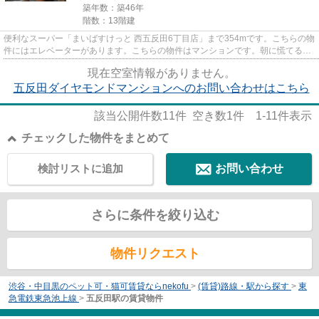
築年数：築46年
階数：13階建
便利なスーパー「まいばすけっと 西五反田6丁目店」まで354mです。こちらの物
件にはエレベーターがあります。こちらの物件はマンションです。朝に慌てるこ
となく行動するために駅から...
現在空室情報がありません。
五反田ダイヤモンドマンションへのお問い合わせはこちら
該当公開件数
11
件 空き数
1
件
1-11
件表示
チェックした物件をまとめて
検討リストに追加
お問い合わせ
さらに条件を絞り込む
物件リクエスト
渋谷・中目黒のペット可・猫可賃貸ならnekofu
>
(賃貸)路線・駅から探す
>
東
急電鉄東急池上線
>
五反田駅の賃貸物件