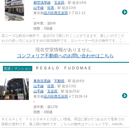
都営浅草線
「
五反田
」駅 徒歩14分
山手線
「
目黒
」駅 徒歩13分
東京都
品川区
西五反田
５丁目1-12
-
築年数：築6年
階数：5階建
高ニーズな駅近の物件で、徒歩2分で駅に行くことができます。新しいのでこだ
わりの多い方にもおすすめの築浅物件です。エレベーター付きの物件です。こち
らのマンションからは2駅が近...
現在空室情報がありません。
コンフォリア不動前へのお問い合わせはこちら
ＲＥＧＡＬＯ ＦＵＤＯＭＡＥ
賃貸｜マンション
東急目黒線
「
不動前
」駅 徒歩4分
山手線
「
目黒
」駅 徒歩13分
山手線
「
五反田
」駅 徒歩25分
東京都
品川区
西五反田
４丁目28-14
-
築年数：築12年
階数：4階建
ＲＥＧＡＬＯ ＦＵＤＯＭＡＥの詳しい情報。周辺に駅が2つあるので電車での
移動が便利です。最上階の物件です。こちらの物件はマンションです。nekofu中