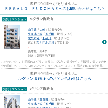
目黒 ミナシアプロジェクト（...
現在空室情報がありません。
ＲＥＧＡＬＯ ＦＵＤＯＭＡＥへのお問い合わせはこちら
ルグラン御殿山
賃貸｜マンション
山手線
「
大崎
」駅 徒歩9分
東急池上線
「
五反田
」駅 徒歩15分
京急本線
「
北品川
」駅 徒歩14分
東京都
品川区
北品川
５丁目8-30
-
築年数：築4年
階数：5階建 地下1階
こだわりポイント満載のルグラン御殿山。築1年の築浅物件。利便性の高い徒歩9
分の物件です。こちらはマンションタイプになります。お電話でnekofu中目黒
ミナシアプロジェクト（同）...
現在空室情報がありません。
ルグラン御殿山へのお問い合わせはこちら
ガリシア御殿山
賃貸｜マンション
山手線
「
五反田
」駅 徒歩7分
東急池上線
「
五反田
」駅 徒歩7分