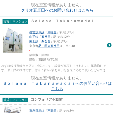
レベーター付きの物件です。品...
現在空室情報がありません。
クリオ五反田へのお問い合わせはこちら
Ｓｏｌａｎａ Ｔａｋａｎａｗａｄａｉ
賃貸｜マンション
都営浅草線
「
高輪台
」駅 徒歩3分
山手線
「
五反田
」駅 徒歩12分
南北線
「
白金台
」駅 徒歩9分
東京都
品川区
東五反田
４丁目3-40
-
築年数：築5年
階数：3階建 地下1階
みずほ銀行高輪台支店まで301mです。設備が充実してうれしい、築浅物件で
す。最上階の物件です。付近に駅が2駅あり、行き先に応じて使い分けができま
す。nekofu中目黒 ミナシアプロジ...
現在空室情報がありません。
Ｓｏｌａｎａ Ｔａｋａｎａｗａｄａｉへのお問い合わせは
こちら
コンフォリア不動前
賃貸｜マンション
東急目黒線
「
不動前
」駅 徒歩2分