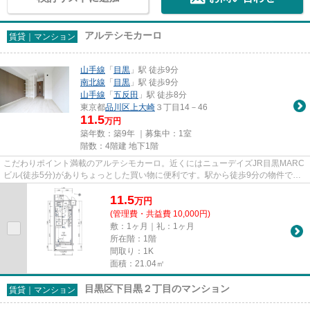
アルテシモカーロ
賃貸｜マンション
山手線
「
目黒
」駅 徒歩9分
南北線
「
目黒
」駅 徒歩9分
山手線
「
五反田
」駅 徒歩8分
東京都
品川区
上大崎
３丁目14－46
11.5
万円
築年数：築9年 ｜募集中：
1室
階数：4階建 地下1階
こだわりポイント満載のアルテシモカーロ。近くにはニューデイズJR目黒MARC
ビル(徒歩5分)がありちょっとした買い物に便利です。駅から徒歩9分の物件で、
アクセス良好です。こちらの物...
11.5
万
円
(管理費・共益費 10,000円)
敷：1ヶ月｜礼：1ヶ月
所在階：1階
間取り：1K
面積：21.04㎡
目黒区下目黒２丁目のマンション
賃貸｜マンション