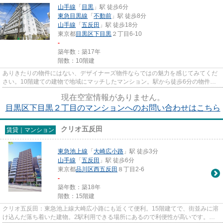
山手線
「
目黒
」駅 徒歩6分
東急目黒線
「
不動前
」駅 徒歩8分
山手線
「
五反田
」駅 徒歩18分
東京都
目黒区
下目黒
２丁目6-10
-
築年数：築17年
階数：10階建
ありきたりの物件にはない、デザイナーズ物件ならではの魅力を感じてみてくだ
さい。10階建ての建物で地域にマッチしたマンション。駅から徒歩6分の物件
で、アクセス良好です。防犯対策...
現在空室情報がありません。
目黒区下目黒２丁目のマンションへのお問い合わせはこちら
クリオ五反田
賃貸｜マンション
東急池上線
「
大崎広小路
」駅 徒歩3分
山手線
「
五反田
」駅 徒歩6分
東京都
品川区
西五反田
８丁目2-6
-
築年数：築18年
階数：15階建
クリオ五反田：東急池上線大崎広小路にも近くて便利。15階建てで、街並みに溶
け込んだ落ち着いた建物。2駅利用できる場所にあるので利便性が高いです。エ