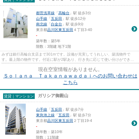
都営浅草線
「
高輪台
」駅 徒歩3分
山手線
「
五反田
」駅 徒歩12分
南北線
「
白金台
」駅 徒歩9分
東京都
品川区
東五反田
４丁目3-40
-
築年数：築5年
階数：3階建 地下1階
みずほ銀行高輪台支店まで301mです。設備が充実してうれしい、築浅物件で
す。最上階の物件です。付近に駅が2駅あり、行き先に応じて使い分けができま
す。nekofu中目黒 ミナシアプロジ...
現在空室情報がありません。
Ｓｏｌａｎａ Ｔａｋａｎａｗａｄａｉへのお問い合わせは
こちら
ガリシア御殿山
賃貸｜マンション
山手線
「
五反田
」駅 徒歩7分
東急池上線
「
五反田
」駅 徒歩7分
東京都
品川区
東五反田
２丁目19-4
-
築年数：築10年
階数：11階建