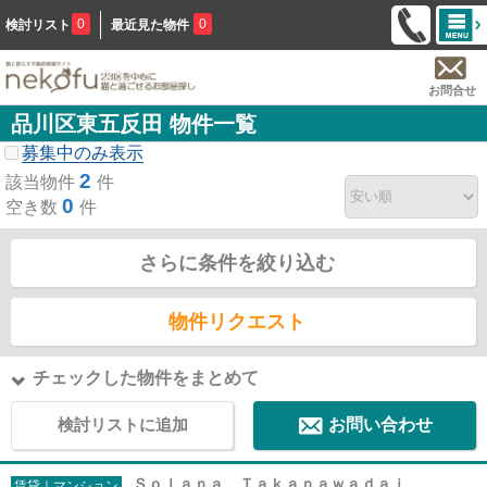
0
0
検討リスト
最近見た物件
お問合せ
品川区東五反田 物件一覧
募集中のみ表示
2
該当物件
件
0
空き数
件
さらに条件を絞り込む
物件リクエスト
チェックした物件をまとめて
検討リストに追加
お問い合わせ
Ｓｏｌａｎａ Ｔａｋａｎａｗａｄａｉ
賃貸｜マンション