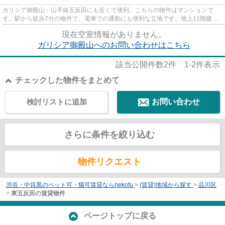
ガリシア御殿山：山手線五反田にも近くて便利。こちらの物件はマンションで
す。駅から徒歩7分の物件で、電車での通勤にも便利な立地です。地上11階建て
の物件をご紹介。不動産について...
現在空室情報がありません。
ガリシア御殿山へのお問い合わせはこちら
該当公開件数
2
件
1-2
件表示
チェックした物件をまとめて
検討リストに追加
お問い合わせ
さらに条件を絞り込む
物件リクエスト
渋谷・中目黒のペット可・猫可賃貸ならnekofu
>
(賃貸)地域から探す
>
品川区
>
東五反田の賃貸物件
ページトップに戻る