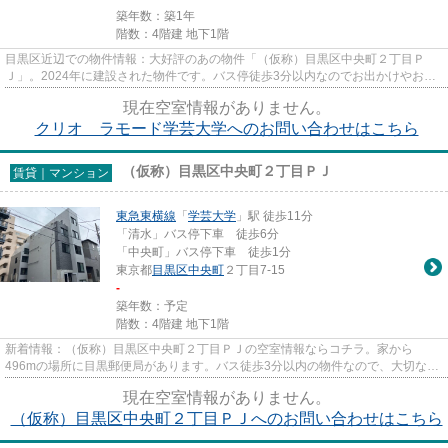
築年数：築1年
階数：4階建 地下1階
目黒区近辺での物件情報：大好評のあの物件「（仮称）目黒区中央町２丁目Ｐ
Ｊ」。2024年に建設された物件です。バス停徒歩3分以内なのでお出かけやお買
い物も楽ちんです。好評の駅近物...
現在空室情報がありません。
クリオ ラモード学芸大学へのお問い合わせはこちら
（仮称）目黒区中央町２丁目ＰＪ
賃貸｜マンション
東急東横線
「
学芸大学
」駅 徒歩11分
「清水」バス停下車 徒歩6分
「中央町」バス停下車 徒歩1分
東京都
目黒区
中央町
２丁目7-15
-
築年数：予定
階数：4階建 地下1階
新着情報：（仮称）目黒区中央町２丁目ＰＪの空室情報ならコチラ。家から
496mの場所に目黒郵便局があります。バス徒歩3分以内の物件なので、大切な時
間を有効活用できます。最寄りの駅...
現在空室情報がありません。
（仮称）目黒区中央町２丁目ＰＪへのお問い合わせはこちら