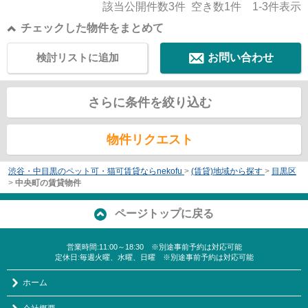
該当公開件数
3
件 空き数
1
件
1-3
件表示
チェックした物件をまとめて
検討リストに追加
お問い合わせ
さらに条件を絞り込む
物件リクエスト
渋谷・中目黒のペット可・猫可賃貸ならnekofu
>
(賃貸)地域から探す
>
目黒区
>
中央町の賃貸物件
ページトップに戻る
営業時間:11:00～18:30 ※別途事前予約は対応可能
定休日:毎週火曜、水曜、日曜 ※別途事前予約は対応可能
ホーム