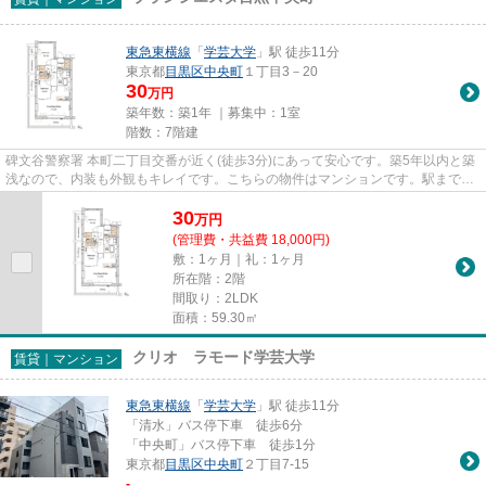
東急東横線
「
学芸大学
」駅 徒歩11分
東京都
目黒区
中央町
１丁目3－20
30
万円
築年数：築1年 ｜募集中：
1室
階数：7階建
碑文谷警察署 本町二丁目交番が近く(徒歩3分)にあって安心です。築5年以内と築
浅なので、内装も外観もキレイです。こちらの物件はマンションです。駅まで徒
歩11分と、立地が魅力的な物...
30
万
円
(管理費・共益費 18,000円)
敷：1ヶ月｜礼：1ヶ月
所在階：2階
間取り：2LDK
面積：59.30㎡
クリオ ラモード学芸大学
賃貸｜マンション
東急東横線
「
学芸大学
」駅 徒歩11分
「清水」バス停下車 徒歩6分
「中央町」バス停下車 徒歩1分
東京都
目黒区
中央町
２丁目7-15
-