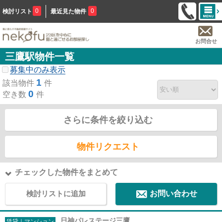
0
0
検討リスト
最近見た物件
お問合せ
三鷹駅物件一覧
募集中のみ表示
1
該当物件
件
0
空き数
件
さらに条件を絞り込む
物件リクエスト
チェックした物件をまとめて
検討リストに追加
お問い合わせ
日神パレステージ三鷹
賃貸｜マンション