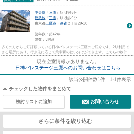
中央線
「
三鷹
」駅 徒歩9分
総武線
「
三鷹
」駅 徒歩9分
東京都
三鷹市
下連雀
２丁目28-10
-
築年数：築42年
階数：5階建
多くの方からご好評頂いている日神パレステージ三鷹のご紹介です。2駅利用で
きる場所にあり、行き先に応じて乗車駅の使い分けができます。こちらの物件は
エレベーター付きです。安心と...
現在空室情報がありません。
日神パレステージ三鷹へのお問い合わせはこちら
該当公開件数
1
件
1-1
件表示
チェックした物件をまとめて
検討リストに追加
お問い合わせ
さらに条件を絞り込む