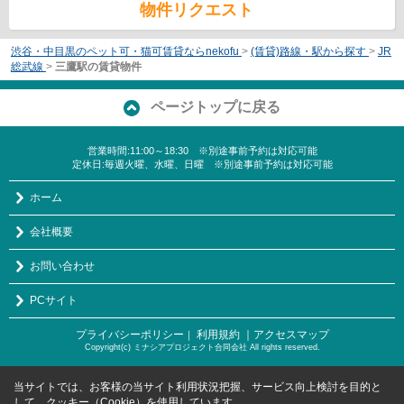
物件リクエスト
渋谷・中目黒のペット可・猫可賃貸ならnekofu
>
(賃貸)路線・駅から探す
>
JR
総武線
>
三鷹駅の賃貸物件
ページトップに戻る
営業時間:11:00～18:30 ※別途事前予約は対応可能
定休日:毎週火曜、水曜、日曜 ※別途事前予約は対応可能
ホーム
会社概要
お問い合わせ
PCサイト
プライバシーポリシー
利用規約
｜アクセスマップ
｜
Copyright(c) ミナシアプロジェクト合同会社 All rights reserved.
当サイトでは、お客様の当サイト利用状況把握、サービス向上検討を目的と
して、クッキー（Cookie）を使用しています。