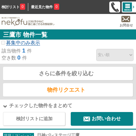
0
0
検討リスト
最近見た物件
お問合せ
三鷹市 物件一覧
募集中のみ表示
1
該当物件
件
0
空き数
件
さらに条件を絞り込む
物件リクエスト
チェックした物件をまとめて
検討リストに追加
お問い合わせ
日神パレステージ三鷹
賃貸｜マンション