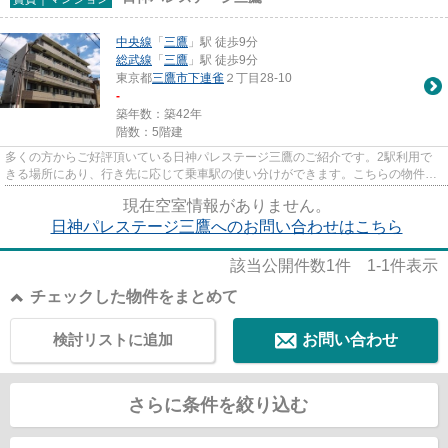
中央線
「
三鷹
」駅 徒歩9分
総武線
「
三鷹
」駅 徒歩9分
東京都
三鷹市
下連雀
２丁目28-10
-
築年数：築42年
階数：5階建
多くの方からご好評頂いている日神パレステージ三鷹のご紹介です。2駅利用で
きる場所にあり、行き先に応じて乗車駅の使い分けができます。こちらの物件は
エレベーター付きです。安心と...
現在空室情報がありません。
日神パレステージ三鷹へのお問い合わせはこちら
該当公開件数
1
件
1-1
件表示
チェックした物件をまとめて
検討リストに追加
お問い合わせ
さらに条件を絞り込む