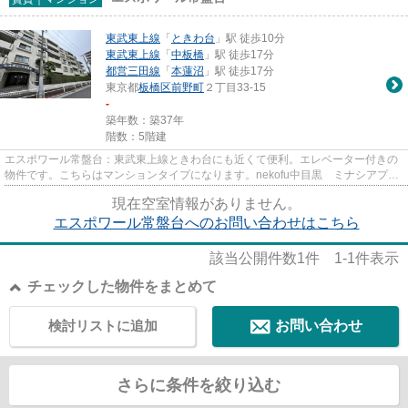
東武東上線
「
ときわ台
」駅 徒歩10分
東武東上線
「
中板橋
」駅 徒歩17分
都営三田線
「
本蓮沼
」駅 徒歩17分
東京都
板橋区
前野町
２丁目33-15
-
築年数：築37年
階数：5階建
エスポワール常盤台：東武東上線ときわ台にも近くて便利。エレベーター付きの
物件です。こちらはマンションタイプになります。nekofu中目黒 ミナシアプロ
ジェクト（同）では板橋区内...
現在空室情報がありません。
エスポワール常盤台へのお問い合わせはこちら
該当公開件数
1
件
1-1
件表示
チェックした物件をまとめて
検討リストに追加
お問い合わせ
さらに条件を絞り込む