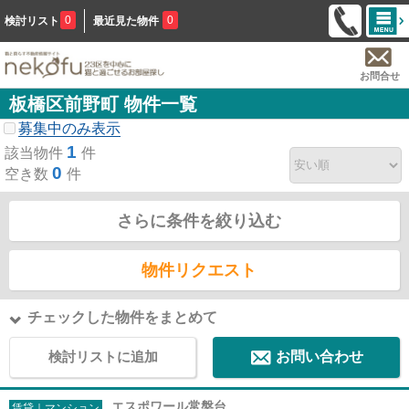
0
0
検討リスト
最近見た物件
お問合せ
板橋区前野町 物件一覧
募集中のみ表示
1
該当物件
件
0
空き数
件
さらに条件を絞り込む
物件リクエスト
チェックした物件をまとめて
検討リストに追加
お問い合わせ
エスポワール常盤台
賃貸｜マンション