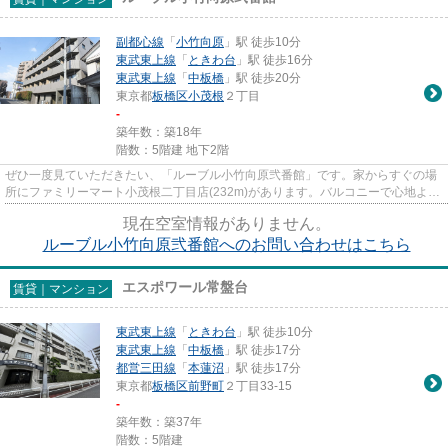
副都心線
「
小竹向原
」駅 徒歩10分
東武東上線
「
ときわ台
」駅 徒歩16分
東武東上線
「
中板橋
」駅 徒歩20分
東京都
板橋区
小茂根
２丁目
-
築年数：築18年
階数：5階建 地下2階
ぜひ一度見ていただきたい、「ルーブル小竹向原弐番館」です。家からすぐの場
所にファミリーマート小茂根二丁目店(232m)があります。バルコニーで心地よい
風を感じることの出来るマン...
現在空室情報がありません。
ルーブル小竹向原弐番館へのお問い合わせはこちら
エスポワール常盤台
賃貸｜マンション
東武東上線
「
ときわ台
」駅 徒歩10分
東武東上線
「
中板橋
」駅 徒歩17分
都営三田線
「
本蓮沼
」駅 徒歩17分
東京都
板橋区
前野町
２丁目33-15
-
築年数：築37年
階数：5階建