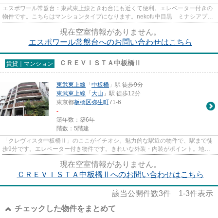
エスポワール常盤台：東武東上線ときわ台にも近くて便利。エレベーター付きの
物件です。こちらはマンションタイプになります。nekofu中目黒 ミナシアプロ
ジェクト（同）では板橋区内...
現在空室情報がありません。
エスポワール常盤台へのお問い合わせはこちら
ＣＲＥＶＩＳＴＡ中板橋Ⅱ
賃貸｜マンション
東武東上線
「
中板橋
」駅 徒歩9分
東武東上線
「
大山
」駅 徒歩12分
東京都
板橋区
弥生町
71-6
-
築年数：築6年
階数：5階建
「クレヴィスタ中板橋Ⅱ」のここがイチオシ。魅力的な駅近の物件で、駅まで徒
歩9分です。エレベーター付き物件です。きれいな外装・内装がポイント。地域
に強い当社だから、板橋区エリ...
現在空室情報がありません。
ＣＲＥＶＩＳＴＡ中板橋Ⅱへのお問い合わせはこちら
該当公開件数
3
件
1-3
件表示
チェックした物件をまとめて