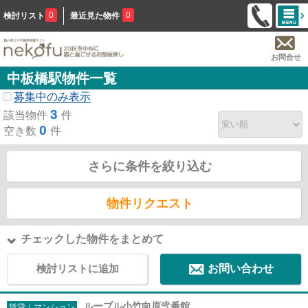
0
0
検討リスト
最近見た物件
お問合せ
中板橋駅物件一覧
募集中のみ表示
3
該当物件
件
0
空き数
件
さらに条件を絞り込む
物件リクエスト
チェックした物件をまとめて
検討リストに追加
お問い合わせ
ルーブル小竹向原弐番館
賃貸｜マンション