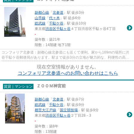
副都心線
「
北参道
」駅 徒歩3分
山手線
「
代々木
」駅 徒歩6分
総武線
「
千駄ケ谷
」駅 徒歩10分
東京都
渋谷区
千駄ヶ谷
４丁目渋谷区千駄ヶ谷4丁目
-
築年数：築21年
階数：14階建 地下1階
コンフォリア北参道：副都心線北参道にも近くて便利。家から169mの場所に渋
谷千駄ケ谷郵便局があります。駅まで徒歩3分の立地が魅力的な、利便性の高い
物件です。防犯対策もバッチリな...
現在空室情報がありません。
コンフォリア北参道へのお問い合わせはこちら
ＺＯＯＭ神宮前
賃貸｜マンション
副都心線
「
北参道
」駅 徒歩7分
総武線
「
千駄ケ谷
」駅 徒歩9分
都営大江戸線
「
国立競技場
」駅 徒歩9分
東京都
渋谷区
千駄ヶ谷
２丁目28－3
-
築年数：築8年
階数：13階建