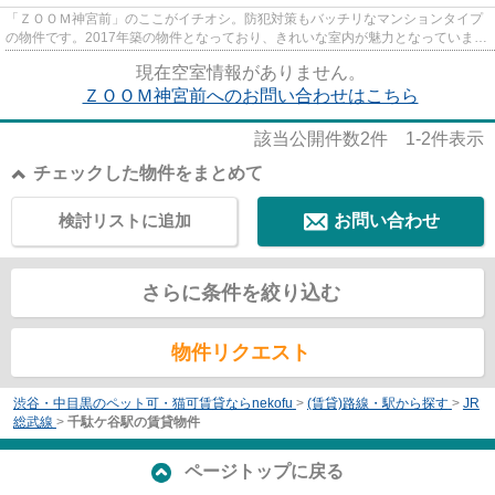
「ＺＯＯＭ神宮前」のここがイチオシ。防犯対策もバッチリなマンションタイプ
の物件です。2017年築の物件となっており、きれいな室内が魅力となっていま
す。目立つ外観と洗練された設...
現在空室情報がありません。
ＺＯＯＭ神宮前へのお問い合わせはこちら
該当公開件数
2
件
1-2
件表示
チェックした物件をまとめて
検討リストに追加
お問い合わせ
さらに条件を絞り込む
物件リクエスト
渋谷・中目黒のペット可・猫可賃貸ならnekofu
>
(賃貸)路線・駅から探す
>
JR
総武線
>
千駄ケ谷駅の賃貸物件
ページトップに戻る