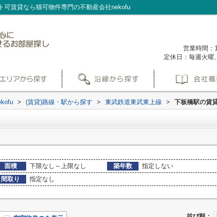
可賃貸なら猫可物件専門の不動産会社nekofu
営業時間：1
定休日：毎週火曜
ofu
>
(賃貸)路線・駅から探す
>
東武鉄道東武東上線
>
下板橋駅の賃
面積
下限なし～上限なし
築年数
指定しない
間取り
指定なし
並び順：