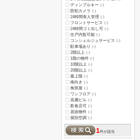
ディンプルキー
(-)
防犯カメラ
(-)
24時間有人管理
(-)
フロントサービス
(-)
24時間ゴミ出し可
(-)
住戸内覧可能
(-)
コンシェルジュサービス
(-)
駐車場あり
(-)
2階以上
(-)
1階の物件
(-)
10階以上
(-)
20階以上
(-)
最上階
(-)
南向き
(-)
角部屋
(-)
ワンフロア
(-)
高層ビル
(-)
飲食店可
(-)
居抜物件
(-)
個別空調
(-)
1
件が該当