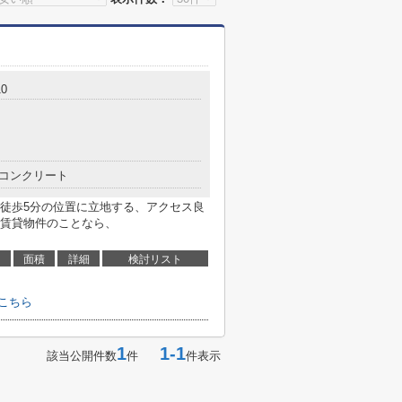
0
コンクリート
徒歩5分の位置に立地する、アクセス良
賃貸物件のことなら、
面積
詳細
検討リスト
こちら
1
1-1
該当公開件数
件
件表示