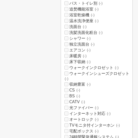
バス・トイレ別
(-)
追焚機能浴室
(-)
浴室乾燥機
(-)
温水洗浄便座
(-)
洗面台
(-)
洗髪洗面化粧台
(-)
シャワー
(-)
独立洗面台
(-)
エアコン
(-)
床暖房
(-)
床下収納
(-)
ウォークインクロゼット
(-)
ウォークインシューズクロゼット
(-)
収納豊富
(-)
CS
(-)
BS
(-)
CATV
(-)
光ファイバー
(-)
インターネット対応
(-)
オートロック
(-)
TVモニタ付インターホン
(-)
宅配ボックス
(-)
24時間緊急通報システム
(-)