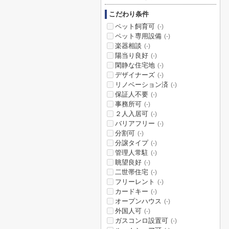
こだわり条件
ペット飼育可
(-)
ペット専用設備
(-)
楽器相談
(-)
陽当り良好
(-)
閑静な住宅地
(-)
デザイナーズ
(-)
リノベーション済
(-)
保証人不要
(-)
事務所可
(-)
２人入居可
(-)
バリアフリー
(-)
分割可
(-)
分譲タイプ
(-)
管理人常駐
(-)
眺望良好
(-)
二世帯住宅
(-)
フリーレント
(-)
カードキー
(-)
オープンハウス
(-)
外国人可
(-)
ガスコンロ設置可
(-)