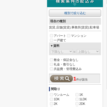
種別で絞り込む
現在の種別
賃貸,店舗(賃貸),事務所(賃貸),駐車場
アパート
マンション
一戸建て
▼賃料
～
敷金・保証金なし
礼金・敷引なし
共益費・管理費込み
1
件が該当
間取り
ワンルーム
1K
1DK
1LDK
2K
2DK