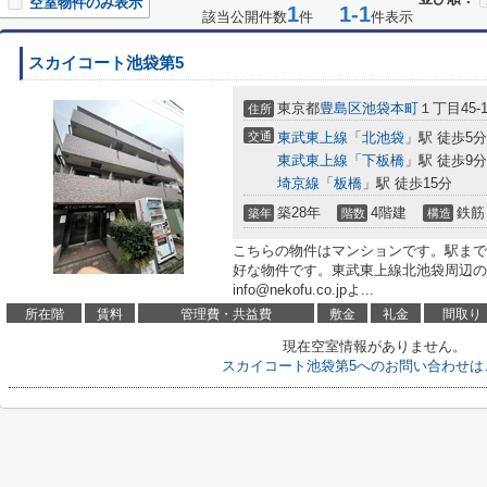
空室物件のみ表示
1
1-1
該当公開件数
件
件表示
スカイコート池袋第5
東京都
豊島区
池袋本町
１丁目45-1
住所
交通
東武東上線
「
北池袋
」駅 徒歩5分
東武東上線
「
下板橋
」駅 徒歩9分
埼京線
「
板橋
」駅 徒歩15分
築28年
4階建
鉄筋
築年
階数
構造
こちらの物件はマンションです。駅まで
好な物件です。東武東上線北池袋周辺の
info@nekofu.co.jpよ...
所在階
賃料
管理費・共益費
敷金
礼金
間取り
現在空室情報がありません。
スカイコート池袋第5へのお問い合わせは