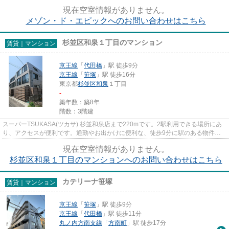
住宅街にもマッチした建物...
現在空室情報がありません。
メゾン・ド・エピックへのお問い合わせはこちら
杉並区和泉１丁目のマンション
賃貸｜マンション
京王線
「
代田橋
」駅 徒歩9分
京王線
「
笹塚
」駅 徒歩16分
東京都
杉並区
和泉
１丁目
-
築年数：築8年
階数：3階建
スーパーTSUKASA(ツカサ) 杉並和泉店まで220mです。2駅利用できる場所にあ
り、アクセスが便利です。通勤やお出かけに便利な、徒歩9分に駅のある物件で
す。最上階の物件です。明るいス...
現在空室情報がありません。
杉並区和泉１丁目のマンションへのお問い合わせはこちら
カテリーナ笹塚
賃貸｜マンション
京王線
「
笹塚
」駅 徒歩9分
京王線
「
代田橋
」駅 徒歩11分
丸ノ内方南支線
「
方南町
」駅 徒歩17分