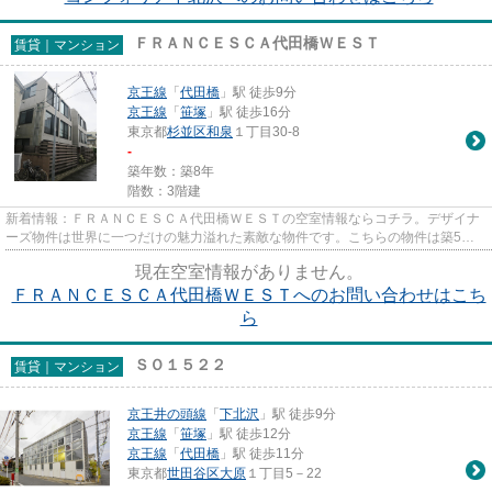
ＦＲＡＮＣＥＳＣＡ代田橋ＷＥＳＴ
賃貸｜マンション
京王線
「
代田橋
」駅 徒歩9分
京王線
「
笹塚
」駅 徒歩16分
東京都
杉並区
和泉
１丁目30-8
-
築年数：築8年
階数：3階建
新着情報：ＦＲＡＮＣＥＳＣＡ代田橋ＷＥＳＴの空室情報ならコチラ。デザイナ
ーズ物件は世界に一つだけの魅力溢れた素敵な物件です。こちらの物件は築5年
ですが、充実の設備が整ってい...
現在空室情報がありません。
ＦＲＡＮＣＥＳＣＡ代田橋ＷＥＳＴへのお問い合わせはこち
ら
ＳＯ１５２２
賃貸｜マンション
京王井の頭線
「
下北沢
」駅 徒歩9分
京王線
「
笹塚
」駅 徒歩12分
京王線
「
代田橋
」駅 徒歩11分
東京都
世田谷区
大原
１丁目5－22