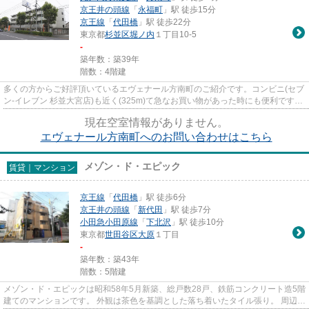
京王井の頭線
「
永福町
」駅 徒歩15分
京王線
「
代田橋
」駅 徒歩22分
東京都
杉並区
堀ノ内
１丁目10-5
-
築年数：築39年
階数：4階建
多くの方からご好評頂いているエヴェナール方南町のご紹介です。コンビニ(セブ
ン‐イレブン 杉並大宮店)も近く(325m)て急なお買い物があった時にも便利です。
南面バルコニーですので、...
現在空室情報がありません。
エヴェナール方南町へのお問い合わせはこちら
メゾン・ド・エピック
賃貸｜マンション
京王線
「
代田橋
」駅 徒歩6分
京王井の頭線
「
新代田
」駅 徒歩7分
小田急小田原線
「
下北沢
」駅 徒歩10分
東京都
世田谷区
大原
１丁目
-
築年数：築43年
階数：5階建
メゾン・ド・エピックは昭和58年5月新築、総戸数28戸、鉄筋コンクリート造5階
建てのマンションです。 外観は茶色を基調とした落ち着いたタイル張り。 周辺の