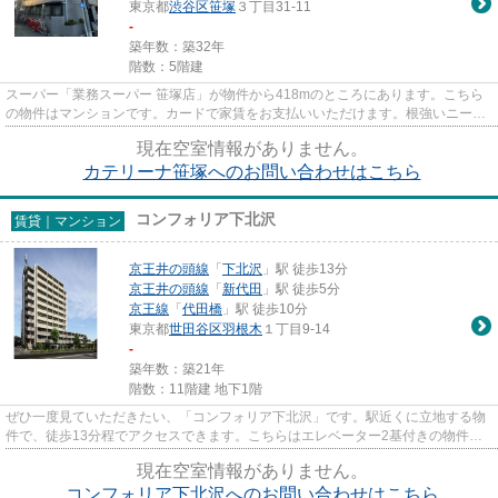
東京都
渋谷区
笹塚
３丁目31-11
-
築年数：築32年
階数：5階建
スーパー「業務スーパー 笹塚店」が物件から418mのところにあります。こちら
の物件はマンションです。カードで家賃をお支払いいただけます。根強いニーズ
を誇る駅近の物件となり、徒歩...
現在空室情報がありません。
カテリーナ笹塚へのお問い合わせはこちら
コンフォリア下北沢
賃貸｜マンション
京王井の頭線
「
下北沢
」駅 徒歩13分
京王井の頭線
「
新代田
」駅 徒歩5分
京王線
「
代田橋
」駅 徒歩10分
東京都
世田谷区
羽根木
１丁目9-14
-
築年数：築21年
階数：11階建 地下1階
ぜひ一度見ていただきたい、「コンフォリア下北沢」です。駅近くに立地する物
件で、徒歩13分程でアクセスできます。こちらはエレベーター2基付きの物件で
す。こちらの物件はマンション...
現在空室情報がありません。
コンフォリア下北沢へのお問い合わせはこちら