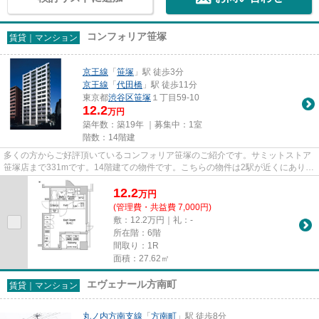
コンフォリア笹塚
賃貸｜マンション
京王線
「
笹塚
」駅 徒歩3分
京王線
「
代田橋
」駅 徒歩11分
東京都
渋谷区
笹塚
１丁目59-10
12.2
万円
築年数：築19年 ｜募集中：
1室
階数：14階建
多くの方からご好評頂いているコンフォリア笹塚のご紹介です。サミットストア
笹塚店まで331mです。14階建ての物件です。こちらの物件は2駅が近くにあり便
利です。地域によっては建物の...
12.2
万
円
(管理費・共益費 7,000円)
敷：12.2万円｜礼：-
所在階：6階
間取り：1R
面積：27.62㎡
エヴェナール方南町
賃貸｜マンション
丸ノ内方南支線
「
方南町
」駅 徒歩8分