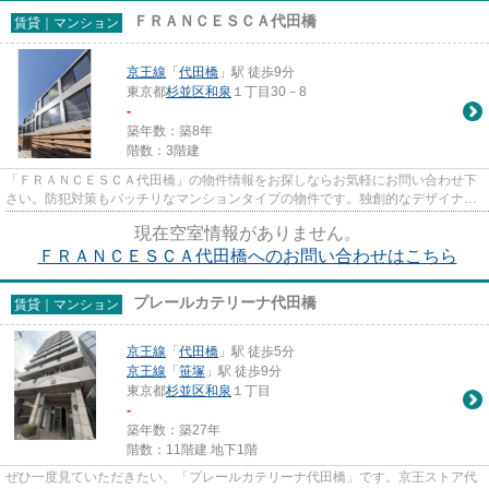
ＦＲＡＮＣＥＳＣＡ代田橋
賃貸｜マンション
京王線
「
代田橋
」駅 徒歩9分
東京都
杉並区
和泉
１丁目30－8
-
築年数：築8年
階数：3階建
「ＦＲＡＮＣＥＳＣＡ代田橋」の物件情報をお探しならお気軽にお問い合わせ下
さい。防犯対策もバッチリなマンションタイプの物件です。独創的なデザイナー
ズ物件で、ご好評いただいて...
現在空室情報がありません。
ＦＲＡＮＣＥＳＣＡ代田橋へのお問い合わせはこちら
プレールカテリーナ代田橋
賃貸｜マンション
京王線
「
代田橋
」駅 徒歩5分
京王線
「
笹塚
」駅 徒歩9分
東京都
杉並区
和泉
１丁目
-
築年数：築27年
階数：11階建 地下1階
ぜひ一度見ていただきたい、「プレールカテリーナ代田橋」です。京王ストア代