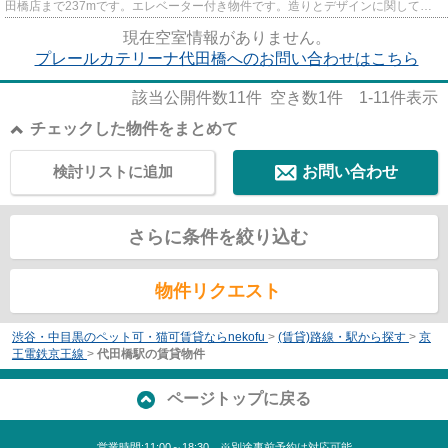
田橋店まで237mです。エレベーター付き物件です。造りとデザインに関して、
自信をもって情報を提供できる...
現在空室情報がありません。
プレールカテリーナ代田橋へのお問い合わせはこちら
該当公開件数
11
件 空き数
1
件
1-11
件表示
チェックした物件をまとめて
検討リストに追加
お問い合わせ
さらに条件を絞り込む
物件リクエスト
渋谷・中目黒のペット可・猫可賃貸ならnekofu
>
(賃貸)路線・駅から探す
>
京
王電鉄京王線
>
代田橋駅の賃貸物件
ページトップに戻る
営業時間:11:00～18:30 ※別途事前予約は対応可能