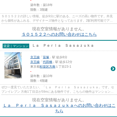
-
築年数：築18年
階数：3階建
ＳＯ１５２２の詳しい情報。徒歩9分に駅のある、ニーズの高い物件です。外見
から個性があふれる、デザイナーズ物件となっております。2駅利用可能でアク
セスの良いマンションです。nek...
現在空室情報がありません。
ＳＯ１５２２へのお問い合わせはこちら
Ｌａ Ｐｅｒｌａ Ｓａｓａｚｕｋａ
賃貸｜マンション
京王線
「
笹塚
」駅 徒歩8分
京王線
「
代田橋
」駅 徒歩12分
東京都
杉並区
方南
１丁目23-1
-
築年数：築10年
階数：4階建
ぜひ一度見ていただきたい、「Ｌａ Ｐｅｒｌａ Ｓａｓａｚｕｋａ」です。セ
ブンイレブン 方南1丁目店が59mにある物件です。こちらの物件はマンションで
す。築6年の物件で充実した毎...
現在空室情報がありません。
Ｌａ Ｐｅｒｌａ Ｓａｓａｚｕｋａへのお問い合わせはこ
ちら