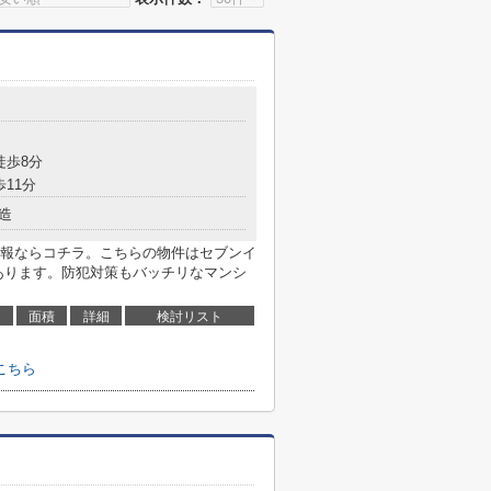
徒歩8分
歩11分
造
報ならコチラ。こちらの物件はセブンイ
にあります。防犯対策もバッチリなマンシ
面積
詳細
検討リスト
こちら