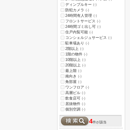
ディンプルキー
(-)
防犯カメラ
(-)
24時間有人管理
(-)
フロントサービス
(-)
24時間ゴミ出し可
(-)
住戸内覧可能
(-)
コンシェルジュサービス
(-)
駐車場あり
(-)
2階以上
(-)
1階の物件
(-)
10階以上
(-)
20階以上
(-)
最上階
(-)
南向き
(-)
角部屋
(-)
ワンフロア
(-)
高層ビル
(-)
飲食店可
(-)
居抜物件
(-)
個別空調
(-)
4
件が該当