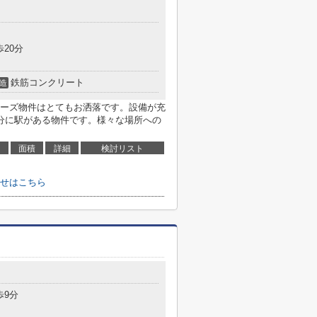
歩20分
鉄筋コンクリート
造
ーズ物件はとてもお洒落です。設備が充
分に駅がある物件です。様々な場所への
面積
詳細
検討リスト
せはこちら
歩9分