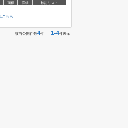
面積
詳細
検討リスト
はこちら
4
1-4
該当公開件数
件
件表示