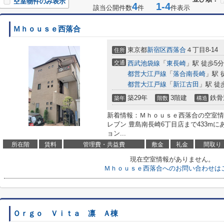
空室物件のみ表示
4
1-4
該当公開件数
件
件表示
Ｍｈｏｕｓｅ西落合
東京都
新宿区
西落合
４丁目8-14
住所
交通
西武池袋線
「
東長崎
」駅 徒歩5分
都営大江戸線
「
落合南長崎
」駅 
都営大江戸線
「
新江古田
」駅 徒
築29年
3階建
鉄骨
築年
階数
構造
新着情報：Ｍｈｏｕｓｅ西落合の空室情
レブン 豊島南長崎6丁目店まで433m
ョン...
所在階
賃料
管理費・共益費
敷金
礼金
間取り
現在空室情報がありません。
Ｍｈｏｕｓｅ西落合へのお問い合わせは
Ｏｒｇｏ Ｖｉｔａ 凛 Ａ棟