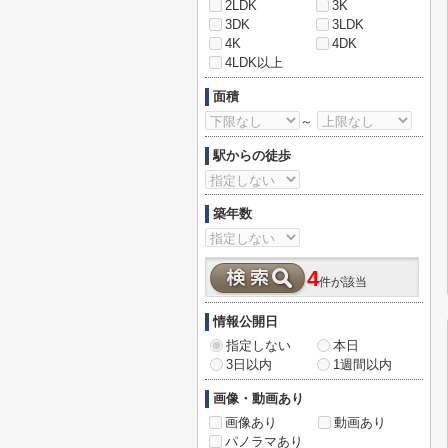
2LDK
3K
3DK
3LDK
4K
4DK
4LDK以上
面積
～
駅からの徒歩
築年数
4
件が該当
情報公開日
指定しない
本日
3日以内
1週間以内
画像・動画あり
画像あり
動画あり
パノラマあり