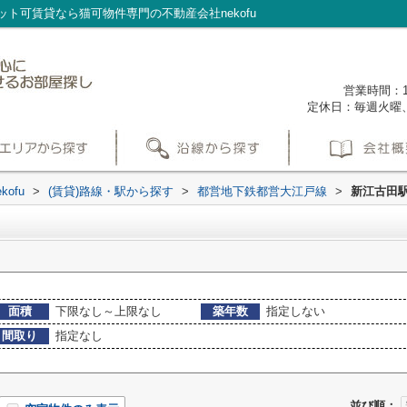
ト可賃貸なら猫可物件専門の不動産会社nekofu
営業時間：1
定休日：毎週火曜
ofu
>
(賃貸)路線・駅から探す
>
都営地下鉄都営大江戸線
>
新江古田
面積
下限なし～上限なし
築年数
指定しない
間取り
指定なし
並び順：