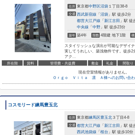
東京都
中野区
沼袋
１丁目38-8
住所
交通
西武新宿線
「
沼袋
」駅 徒歩2分
都営大江戸線
「
新江古田
」駅 徒
中央線
「
中野
」駅 徒歩23分
築4年
4階建 地下1階
築年
階数
構
スタイリッシュな演出が可能なデザイナ
実してうれしい、築浅物件です。徒歩2
アク...
所在階
賃料
管理費・共益費
敷金
礼金
間取り
現在空室情報がありません。
Ｏｒｇｏ Ｖｉｔａ 凛 Ａ棟へのお問い合わ
コスモリード練馬豊玉北
東京都
練馬区
豊玉北
３丁目4-8
住所
交通
都営大江戸線
「
新江古田
」駅 徒
西武池袋線
「
桜台
」駅 徒歩10分