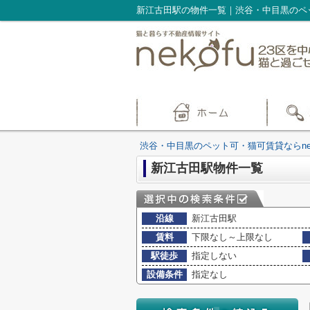
新江古田駅の物件一覧｜渋谷・中目黒のペッ
渋谷・中目黒のペット可・猫可賃貸ならnek
新江古田駅物件一覧
沿線
新江古田駅
賃料
下限なし～上限なし
駅徒歩
指定しない
設備条件
指定なし