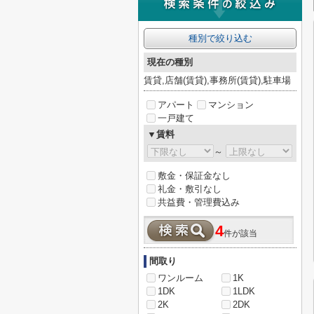
種別で絞り込む
現在の種別
賃貸,店舗(賃貸),事務所(賃貸),駐車場
アパート
マンション
一戸建て
▼賃料
～
敷金・保証金なし
礼金・敷引なし
共益費・管理費込み
4
件が該当
間取り
ワンルーム
1K
1DK
1LDK
2K
2DK