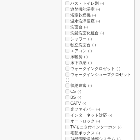
バス・トイレ別
(-)
追焚機能浴室
(-)
浴室乾燥機
(-)
温水洗浄便座
(-)
洗面台
(-)
洗髪洗面化粧台
(-)
シャワー
(-)
独立洗面台
(-)
エアコン
(-)
床暖房
(-)
床下収納
(-)
ウォークインクロゼット
(-)
ウォークインシューズクロゼット
(-)
収納豊富
(-)
CS
(-)
BS
(-)
CATV
(-)
光ファイバー
(-)
インターネット対応
(-)
オートロック
(-)
TVモニタ付インターホン
(-)
宅配ボックス
(-)
24時間緊急通報システム
(-)