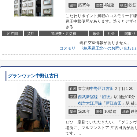
築35年
4階建
鉄筋
築年
階数
構造
こだわりポイント満載のコスモリード練
豊玉中郵便局があります。造りとデザイ
きる...
所在階
賃料
管理費・共益費
敷金
礼金
間取り
現在空室情報がありません。
コスモリード練馬豊玉北へのお問い合わせ
グランヴァン中野江古田
東京都
中野区
江古田
２丁目1-20
住所
交通
西武新宿線
「
沼袋
」駅 徒歩10分
都営大江戸線
「
新江古田
」駅 徒
築20年
10階建
鉄
築年
階数
構造
ぜひ一度見ていただきたい、「グランヴ
場所に、マルマンストア 江古田店があ
です。...