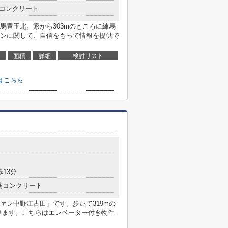
コンクリート
馬豊玉北。家から303mのところに練馬
ンに関して、自信をもって情報を提供で
面積
詳細
検討リスト
はこちら
歩13分
筋コンクリート
ァン中野江古田」です。歩いて319mの
ります。こちらはエレベーター付き物件