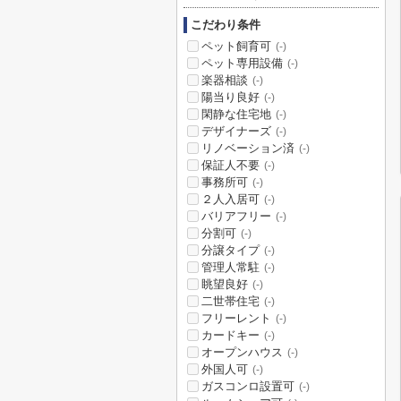
こだわり条件
ペット飼育可
(-)
ペット専用設備
(-)
楽器相談
(-)
陽当り良好
(-)
閑静な住宅地
(-)
デザイナーズ
(-)
リノベーション済
(-)
保証人不要
(-)
事務所可
(-)
２人入居可
(-)
バリアフリー
(-)
分割可
(-)
分譲タイプ
(-)
管理人常駐
(-)
眺望良好
(-)
二世帯住宅
(-)
フリーレント
(-)
カードキー
(-)
オープンハウス
(-)
外国人可
(-)
ガスコンロ設置可
(-)