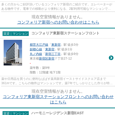
多くの方からご好評頂いているコンフォリア新宿のご紹介です。エレベーターが
ある物件です。電車での移動がより便利になる、2駅利用可能なマンションで
す。こだわりの条件として多い、...
現在空室情報がありません。
コンフォリア新宿へのお問い合わせはこちら
コンフォリア東新宿ステーションフロント
賃貸｜マンション
都営大江戸線
「
東新宿
」駅 徒歩3分
副都心線
「
東新宿
」駅 徒歩1分
丸ノ内線
「
新宿三丁目
」駅 徒歩9分
東京都
新宿区
新宿
７丁目27-12
-
築年数：築9年
階数：12階建 地下1階
薬や日用品を買うのに便利なぱぱす薬局新宿イーストサイドスクエア店まで
361mです。こちらの物件はマンションです。築7年でしっかりとした作りが特徴
の物件です。2駅利用可能のマンシ...
現在空室情報がありません。
コンフォリア東新宿ステーションフロントへのお問い合わせ
はこちら
ハーモニーレジデンス新宿EAST
賃貸｜マンション