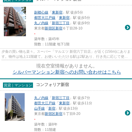
副都心線
「
東新宿
」駅 徒歩5分
都営大江戸線
「
東新宿
」駅 徒歩5分
丸ノ内線
「
新宿三丁目
」駅 徒歩9分
東京都
新宿区
新宿
６丁目28-10
-
築年数：築45年
階数：11階建 地下1階
夕食の買い物も楽々。スーパー「マルエツ 新宿六丁目店」が近く(156m)にありま
す。物件は地上11階建て。お使いいただける駅は2駅あり、行き先に応じて使い
分けができます。マンション...
現在空室情報がありません。
シルバーマンション新宿へのお問い合わせはこちら
コンフォリア新宿
賃貸｜マンション
丸ノ内線
「
新宿三丁目
」駅 徒歩7分
都営大江戸線
「
東新宿
」駅 徒歩11分
山手線
「
新宿
」駅 徒歩13分
東京都
新宿区
新宿
５丁目8-20
-
築年数：築8年
階数：11階建