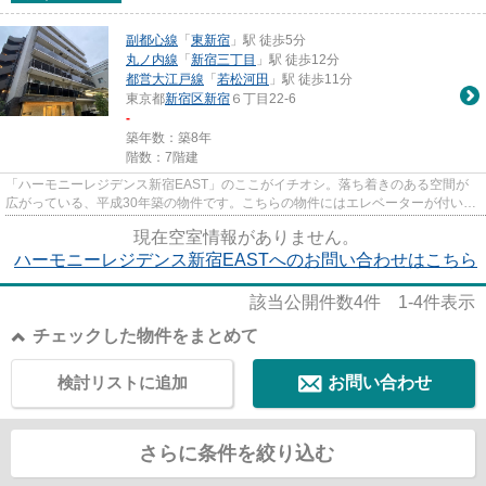
副都心線
「
東新宿
」駅 徒歩5分
丸ノ内線
「
新宿三丁目
」駅 徒歩12分
都営大江戸線
「
若松河田
」駅 徒歩11分
東京都
新宿区
新宿
６丁目22-6
-
築年数：築8年
階数：7階建
「ハーモニーレジデンス新宿EAST」のここがイチオシ。落ち着きのある空間が
広がっている、平成30年築の物件です。こちらの物件にはエレベーターが付いて
います。徒歩5分に駅がある物件...
現在空室情報がありません。
ハーモニーレジデンス新宿EASTへのお問い合わせはこちら
該当公開件数
4
件
1-4
件表示
チェックした物件をまとめて
検討リストに追加
お問い合わせ
さらに条件を絞り込む