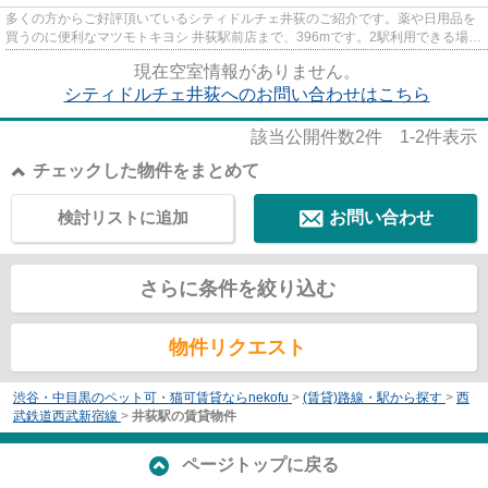
多くの方からご好評頂いているシティドルチェ井荻のご紹介です。薬や日用品を
買うのに便利なマツモトキヨシ 井荻駅前店まで、396mです。2駅利用できる場所
にあり、行き先に合わせて使...
現在空室情報がありません。
シティドルチェ井荻へのお問い合わせはこちら
該当公開件数
2
件
1-2
件表示
チェックした物件をまとめて
検討リストに追加
お問い合わせ
さらに条件を絞り込む
物件リクエスト
渋谷・中目黒のペット可・猫可賃貸ならnekofu
>
(賃貸)路線・駅から探す
>
西
武鉄道西武新宿線
>
井荻駅の賃貸物件
ページトップに戻る