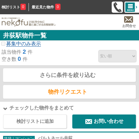
0
0
検討リスト
最近見た物件
お問合せ
井荻駅物件一覧
募集中のみ表示
2
該当物件
件
0
空き数
件
さらに条件を絞り込む
物件リクエスト
チェックした物件をまとめて
検討リストに追加
お問い合わせ
パルトネール井荻
賃貸｜マンション