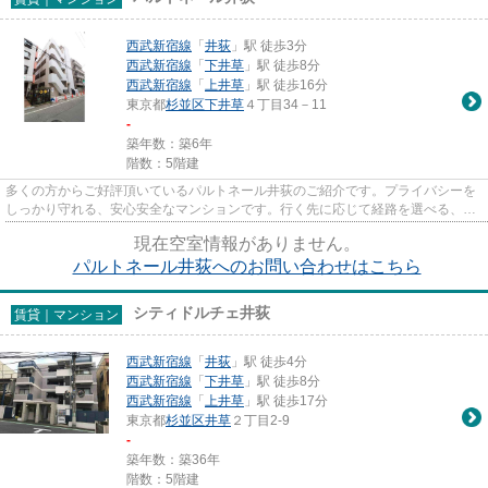
西武新宿線
「
井荻
」駅 徒歩3分
西武新宿線
「
下井草
」駅 徒歩8分
西武新宿線
「
上井草
」駅 徒歩16分
東京都
杉並区
下井草
４丁目34－11
-
築年数：築6年
階数：5階建
多くの方からご好評頂いているパルトネール井荻のご紹介です。プライバシーを
しっかり守れる、安心安全なマンションです。行く先に応じて経路を選べる、2
駅利用可能な物件です。設備が...
現在空室情報がありません。
パルトネール井荻へのお問い合わせはこちら
シティドルチェ井荻
賃貸｜マンション
西武新宿線
「
井荻
」駅 徒歩4分
西武新宿線
「
下井草
」駅 徒歩8分
西武新宿線
「
上井草
」駅 徒歩17分
東京都
杉並区
井草
２丁目2-9
-
築年数：築36年
階数：5階建