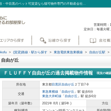
ＦＬＵＦＦＹ自由が丘の過去掲載物件｜渋谷・中目黒のペット可賃貸なら猫可物件専門の不動産会社nekofu
営業時間：1
定休日：毎週火曜
ofu
>
(賃貸)路線・駅から探す
>
東急電鉄東急東横線
>
自由が丘駅
>
Ｙ自由が丘
ＦＬＵＦＦＹ自由が丘
の過去掲載物件情報
現況の確
所在地
東京都
目黒区
自由が丘
２丁目7-9
東急東横線
「
自由が丘
」駅 徒歩6分
交通
東急大井町線
「
自由が丘
」駅 徒歩6分
築年月（築年数）
2021年 8月 ( 築5年 )
方位
種別/構造
マンション/鉄筋コンクリート
所在階/階