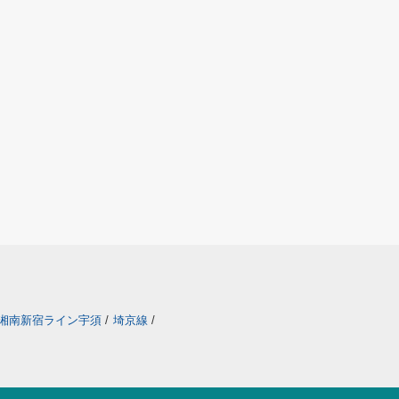
湘南新宿ライン宇須
/
埼京線
/