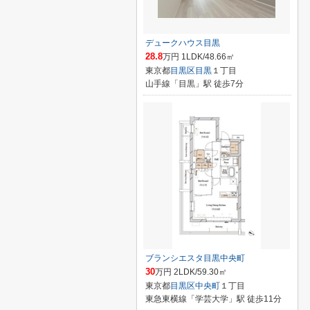
デュークハウス目黒
28.8
万円 1LDK/48.66㎡
東京都
目黒区
目黒
１丁目
山手線「目黒」駅 徒歩7分
ブランシエスタ目黒中央町
30
万円 2LDK/59.30㎡
東京都
目黒区
中央町
１丁目
東急東横線「学芸大学」駅 徒歩11分