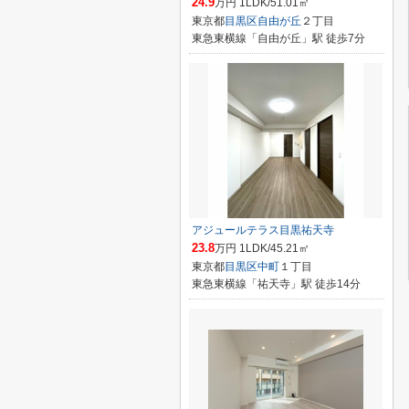
24.9
万円 1LDK/51.01㎡
東京都
目黒区
自由が丘
２丁目
東急東横線「自由が丘」駅 徒歩7分
アジュールテラス目黒祐天寺
23.8
万円 1LDK/45.21㎡
東京都
目黒区
中町
１丁目
東急東横線「祐天寺」駅 徒歩14分