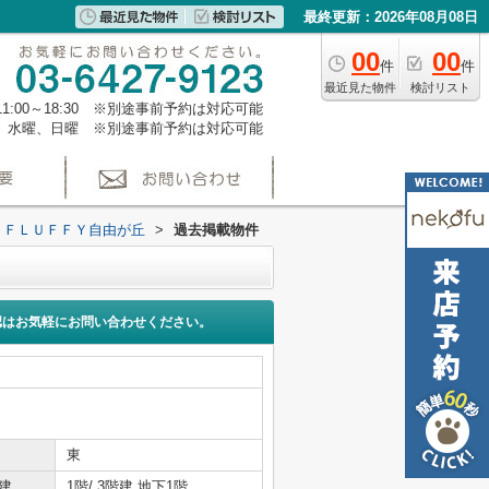
最終更新：2026年08月08日
00
00
件
件
最近見た物件
検討リスト
1:00～18:30 ※別途事前予約は対応可能
、水曜、日曜 ※別途事前予約は対応可能
ＦＬＵＦＦＹ自由が丘
>
過去掲載物件
認はお気軽にお問い合わせください。
東
建
1階/ 3階建 地下1階