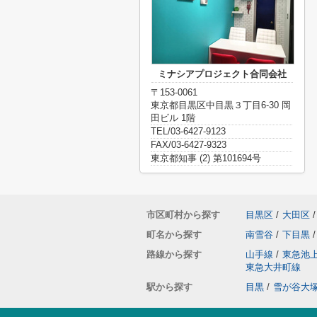
ミナシアプロジェクト合同会社
〒153-0061
東京都目黒区中目黒３丁目6-30 岡
田ビル 1階
TEL/03-6427-9123
FAX/03-6427-9323
東京都知事 (2) 第101694号
市区町村から探す
目黒区
/
大田区
/
町名から探す
南雪谷
/
下目黒
/
路線から探す
山手線
/
東急池
東急大井町線
駅から探す
目黒
/
雪が谷大