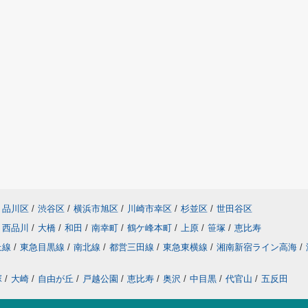
品川区
/
渋谷区
/
横浜市旭区
/
川崎市幸区
/
杉並区
/
世田谷区
西品川
/
大橋
/
和田
/
南幸町
/
鶴ケ峰本町
/
上原
/
笹塚
/
恵比寿
上線
/
東急目黒線
/
南北線
/
都営三田線
/
東急東横線
/
湘南新宿ライン高海
/
塚
/
大崎
/
自由が丘
/
戸越公園
/
恵比寿
/
奥沢
/
中目黒
/
代官山
/
五反田