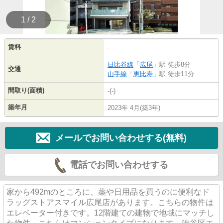
1 / 2
賃料
-
日比谷線
「
広尾
」駅 徒歩8分
交通
山手線
「
恵比寿
」駅 徒歩11分
間取り(面積)
-(-)
築年月
2023年 4月(築3年)
メールでお問い合わせする(無料)
電話でお問い合わせする
家から492mのところに、薬や日用品を買うのに便利なド
ラッグストアスマイル広尾店があります。こちらの物件は
エレベーター付きです。12階建ての建物で地域にマッチし