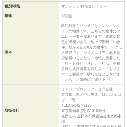
種別/構造
マンション/鉄筋コンクリート
階建
12階建
防犯対策もバッチリなマンションタ
イプの物件です。こちらの物件には
エレベーターがあります。素敵な景
色が堪能できる、地上12階建ての物
件。駅から徒歩8分の物件で、アクセ
備考
ス良好です。渋谷区エリアにある賃
貸情報のことなら、地域に密着した
当社へお任せ下さい。当社は、多種
多様な賃貸情報を取り扱っておりま
す。ご要望や不明な点などございま
したら、お気軽にご連絡下さい。
ミナシアプロジェクト合同会社
東京都目黒区中目黒３丁目6-30 岡田
ビル 1階
TEL:03-6427-9123
取扱会社
東京都知事 (2) 第101694号
社団法人 全日本不動産協会東京都本
部
社団法人 不動産保証協会東京都本部