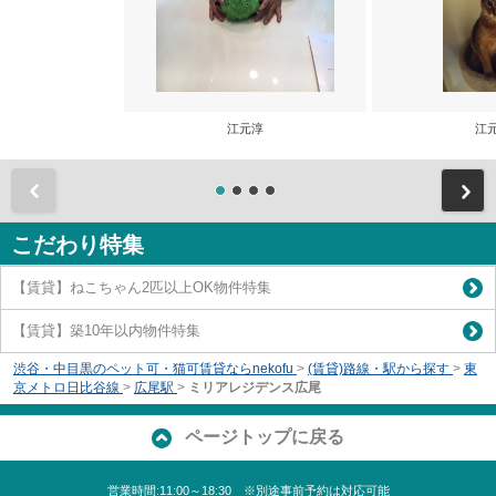
江元淳
江
前
こだわり特集
【賃貸】ねこちゃん2匹以上OK物件特集
【賃貸】築10年以内物件特集
渋谷・中目黒のペット可・猫可賃貸ならnekofu
>
(賃貸)路線・駅から探す
>
東
京メトロ日比谷線
>
広尾駅
>
ミリアレジデンス広尾
ページトップに戻る
営業時間:11:00～18:30 ※別途事前予約は対応可能