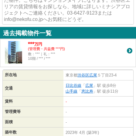
た物件。こちらはマンションタイプになります。渋谷区エ
リアの賃貸情報をお探しなら、地域に詳しいミナシアプロ
ジェクトへご連絡ください。03-6427-9123または
info@nekofu.co.jpへお気軽にどうぞ。
過去掲載物件一覧
***
万円
(管理費・共益費 ***円)
敷：***｜礼：***
10階 / *** / ***
所在地
東京都
渋谷区
広尾
５丁目23-4
日比谷線
「
広尾
」駅 徒歩8分
交通
山手線
「
恵比寿
」駅 徒歩11分
賃料
-
管理費等
-
面積
-
築年数
2023年 4月 (築3年)