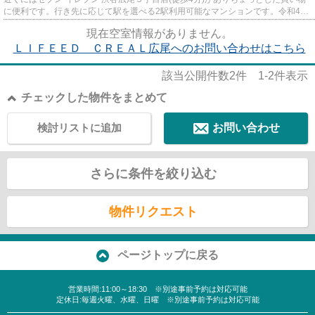
に便利です。行き先に応じて駅を選べる2駅利用可能なマンションです。令和4年
2月完成、まだまだ新しい築...
現在空室情報がありません。
ＬＩＦＥＥＤ ＣＲＥＡＬ広尾へのお問い合わせはこちら
該当公開件数
2
件
1-2
件表示
チェックした物件をまとめて
検討リストに追加
お問い合わせ
さらに条件を絞り込む
物件リクエスト
ページトップに戻る
営業時間:11:00～18:30 ※別途事前予約は対応可能
定休日:毎週火曜、水曜、日曜 ※別途事前予約は対応可能