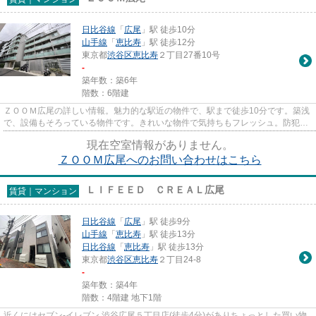
日比谷線
「
広尾
」駅 徒歩10分
山手線
「
恵比寿
」駅 徒歩12分
東京都
渋谷区
恵比寿
２丁目27番10号
-
築年数：築6年
階数：6階建
ＺＯＯＭ広尾の詳しい情報。魅力的な駅近の物件で、駅まで徒歩10分です。築浅
で、設備もそろっている物件です。きれいな物件で気持ちもフレッシュ。防犯対
策もバッチリなマンションタ...
現在空室情報がありません。
ＺＯＯＭ広尾へのお問い合わせはこちら
ＬＩＦＥＥＤ ＣＲＥＡＬ広尾
賃貸｜マンション
日比谷線
「
広尾
」駅 徒歩9分
山手線
「
恵比寿
」駅 徒歩13分
日比谷線
「
恵比寿
」駅 徒歩13分
東京都
渋谷区
恵比寿
２丁目24-8
-
築年数：築4年
階数：4階建 地下1階
近くにはセブン-イレブン 渋谷広尾５丁目店(徒歩4分)がありちょっとした買い物