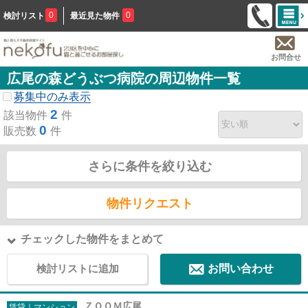
0
0
検討リスト
最近見た物件
お問合せ
広尾の森どうぶつ病院の周辺物件一覧
募集中のみ表示
2
該当物件
件
0
販売数
件
さらに条件を絞り込む
物件リクエスト
チェックした物件をまとめて
検討リストに追加
お問い合わせ
ＺＯＯＭ広尾
賃貸｜マンション