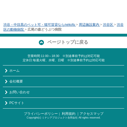
渋谷・中目黒のペット可・猫可賃貸ならnekofu
>
周辺施設案内
>
渋谷区
>
渋谷
区の動物病院
>
広尾の森どうぶつ病院
ページトップに戻る
営業時間:11:00～18:30 ※別途事前予約は対応可能
定休日:毎週火曜、水曜、日曜 ※別途事前予約は対応可能
ホーム
会社概要
お問い合わせ
PCサイト
プライバシーポリシー
利用規約
｜アクセスマップ
｜
Copyright(c) ミナシアプロジェクト合同会社 All rights reserved.