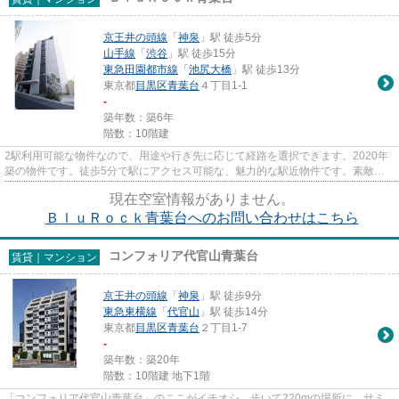
京王井の頭線
「
神泉
」駅 徒歩5分
山手線
「
渋谷
」駅 徒歩15分
東急田園都市線
「
池尻大橋
」駅 徒歩13分
東京都
目黒区
青葉台
４丁目1-1
-
築年数：築6年
階数：10階建
2駅利用可能な物件なので、用途や行き先に応じて経路を選択できます。2020年
築の物件です。徒歩5分で駅にアクセス可能な、魅力的な駅近物件です。素敵な
景色が堪能できる、地上10階建...
現在空室情報がありません。
ＢｌｕＲｏｃｋ青葉台へのお問い合わせはこちら
コンフォリア代官山青葉台
賃貸｜マンション
京王井の頭線
「
神泉
」駅 徒歩9分
東急東横線
「
代官山
」駅 徒歩14分
東京都
目黒区
青葉台
２丁目1-7
-
築年数：築20年
階数：10階建 地下1階
「コンフォリア代官山青葉台」のここがイチオシ。歩いて220mの場所に、サミ