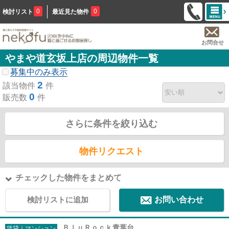
0
0
検討リスト
最近見た物件
お問合せ
やまや道玄坂上店の周辺物件一覧
募集中のみ表示
2
該当物件
件
0
販売数
件
さらに条件を絞り込む
物件リクエスト
チェックした物件をまとめて
検討リストに追加
お問い合わせ
ＢｌｕＲｏｃｋ青葉台
賃貸｜マンション