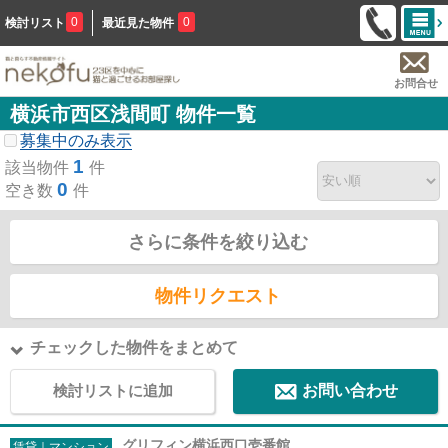
0
0
検討リスト
最近見た物件
お問合せ
横浜市西区浅間町 物件一覧
募集中のみ表示
1
該当物件
件
0
空き数
件
さらに条件を絞り込む
物件リクエスト
チェックした物件をまとめて
検討リストに追加
お問い合わせ
グリフィン横浜西口壱番館
賃貸｜マンション