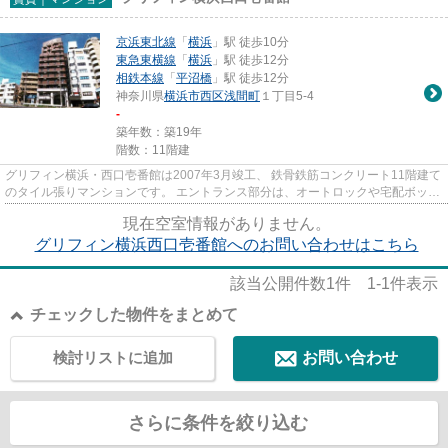
京浜東北線
「
横浜
」駅 徒歩10分
東急東横線
「
横浜
」駅 徒歩12分
相鉄本線
「
平沼橋
」駅 徒歩12分
神奈川県
横浜市西区
浅間町
１丁目5-4
-
築年数：築19年
階数：11階建
グリフィン横浜・西口壱番館は2007年3月竣工、 鉄骨鉄筋コンクリート11階建て
のタイル張りマンションです。 エントランス部分は、オートロックや宅配ボック
ス、防犯カメラがあり 防犯...
現在空室情報がありません。
グリフィン横浜西口壱番館へのお問い合わせはこちら
該当公開件数
1
件
1-1
件表示
チェックした物件をまとめて
検討リストに追加
お問い合わせ
さらに条件を絞り込む