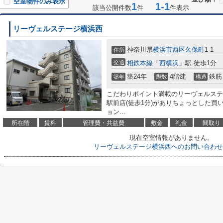
空室物件のみ表示
1
1-1
該当公開件数
件
件表示
リーヴェルステージ横浜西
神奈川県
横浜市西区
久保町
1-1
住所
交通
相鉄本線
「
西横浜
」駅 徒歩1分
築24年
4階建
鉄筋
築年
階数
構造
こだわりポイント満載のリーヴェルステ
駅前店(徒歩1分)がありちょっとした
ョン...
所在階
賃料
管理費・共益費
敷金
礼金
間取り
現在空室情報がありません。
リーヴェルステージ横浜西へのお問い合わせ