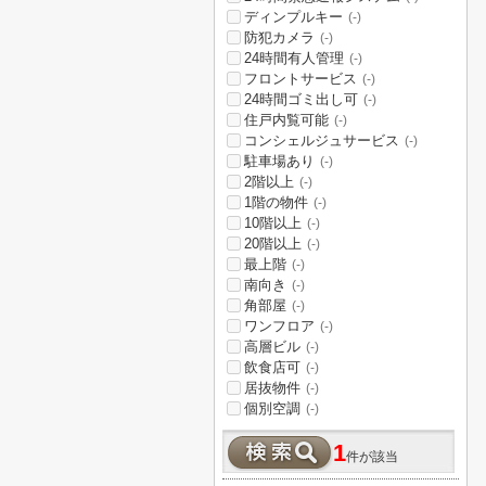
ディンプルキー
(-)
防犯カメラ
(-)
24時間有人管理
(-)
フロントサービス
(-)
24時間ゴミ出し可
(-)
住戸内覧可能
(-)
コンシェルジュサービス
(-)
駐車場あり
(-)
2階以上
(-)
1階の物件
(-)
10階以上
(-)
20階以上
(-)
最上階
(-)
南向き
(-)
角部屋
(-)
ワンフロア
(-)
高層ビル
(-)
飲食店可
(-)
居抜物件
(-)
個別空調
(-)
1
件が該当