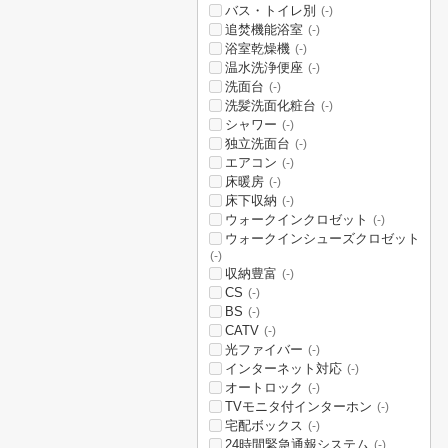
バス・トイレ別
(-)
追焚機能浴室
(-)
浴室乾燥機
(-)
温水洗浄便座
(-)
洗面台
(-)
洗髪洗面化粧台
(-)
シャワー
(-)
独立洗面台
(-)
エアコン
(-)
床暖房
(-)
床下収納
(-)
ウォークインクロゼット
(-)
ウォークインシューズクロゼット
(-)
収納豊富
(-)
CS
(-)
BS
(-)
CATV
(-)
光ファイバー
(-)
インターネット対応
(-)
オートロック
(-)
TVモニタ付インターホン
(-)
宅配ボックス
(-)
24時間緊急通報システム
(-)