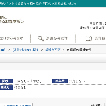
のペット可賃貸なら猫可物件専門の不動産会社nekofu
営業時間：1
定休日：毎週火曜
ofu
>
(賃貸)地域から探す
>
横浜市西区
>
久保町の賃貸物件
面積
下限なし～上限なし
築年数
指定しない
間取り
指定なし
並び順：