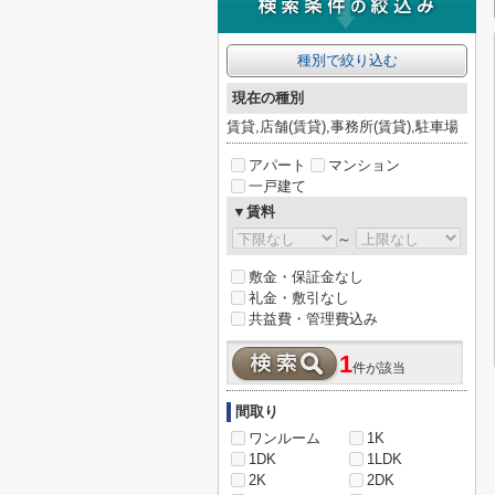
種別で絞り込む
現在の種別
賃貸,店舗(賃貸),事務所(賃貸),駐車場
アパート
マンション
一戸建て
▼賃料
～
敷金・保証金なし
礼金・敷引なし
共益費・管理費込み
1
件が該当
間取り
ワンルーム
1K
1DK
1LDK
2K
2DK