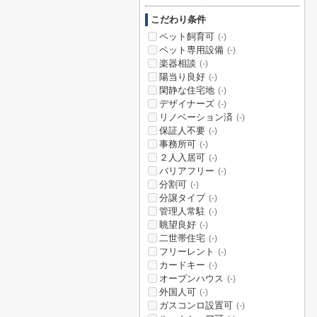
こだわり条件
ペット飼育可
(-)
ペット専用設備
(-)
楽器相談
(-)
陽当り良好
(-)
閑静な住宅地
(-)
デザイナーズ
(-)
リノベーション済
(-)
保証人不要
(-)
事務所可
(-)
２人入居可
(-)
バリアフリー
(-)
分割可
(-)
分譲タイプ
(-)
管理人常駐
(-)
眺望良好
(-)
二世帯住宅
(-)
フリーレント
(-)
カードキー
(-)
オープンハウス
(-)
外国人可
(-)
ガスコンロ設置可
(-)