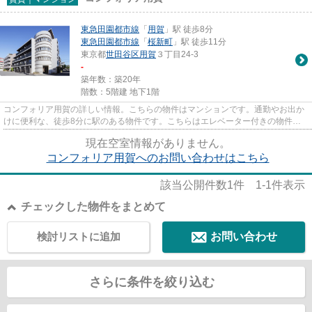
東急田園都市線
「
用賀
」駅 徒歩8分
東急田園都市線
「
桜新町
」駅 徒歩11分
東京都
世田谷区
用賀
３丁目24-3
-
築年数：築20年
階数：5階建 地下1階
コンフォリア用賀の詳しい情報。こちらの物件はマンションです。通勤やお出か
けに便利な、徒歩8分に駅のある物件です。こちらはエレベーター付きの物件で
す。ミナシアプロジェクトなら...
現在空室情報がありません。
コンフォリア用賀へのお問い合わせはこちら
該当公開件数
1
件
1-1
件表示
チェックした物件をまとめて
検討リストに追加
お問い合わせ
さらに条件を絞り込む