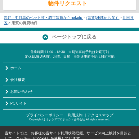
物件リクエスト
渋谷・中目黒のペット可・猫可賃貸ならnekofu
>
(賃貸)地域から探す
>
世田谷
区
>
用賀の賃貸物件
ページトップに戻る
営業時間:11:00～18:30 ※別途事前予約は対応可能
定休日:毎週火曜、水曜、日曜 ※別途事前予約は対応可能
ホーム
会社概要
お問い合わせ
PCサイト
プライバシーポリシー
利用規約
｜アクセスマップ
｜
Copyright(c) ミナシアプロジェクト合同会社 All rights reserved.
当サイトでは、お客様の当サイト利用状況把握、サービス向上検討を目的と
して、クッキー（Cookie）を使用しています。