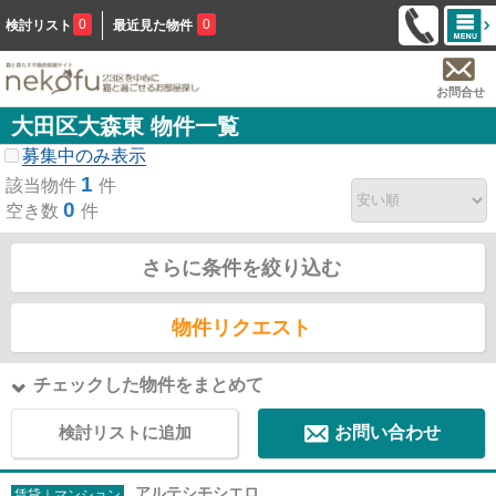
0
0
検討リスト
最近見た物件
お問合せ
大田区大森東 物件一覧
募集中のみ表示
1
該当物件
件
0
空き数
件
さらに条件を絞り込む
物件リクエスト
チェックした物件をまとめて
検討リストに追加
お問い合わせ
アルテシモシエロ
賃貸｜マンション