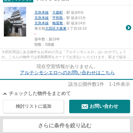
京急本線
「
大森町
」駅 徒歩6分
京急本線
「
平和島
」駅 徒歩11分
京急本線
「
梅屋敷
」駅 徒歩14分
東京都
大田区
大森東
２丁目18-10
-
築年数：築19年
階数：5階建
大田区周辺にある物件をお求めの方は「アルテシモシエロ」はいかがでしょう
か。こちらの物件では初期費用をカードでお支払いいただけます。駅まで徒歩6
分なので、アクセスの良い物件で...
現在空室情報がありません。
アルテシモシエロへのお問い合わせはこちら
該当公開件数
1
件
1-1
件表示
チェックした物件をまとめて
検討リストに追加
お問い合わせ
さらに条件を絞り込む