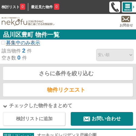
0
0
検討リスト
最近見た物件
お問合せ
品川区豊町 物件一覧
募集中のみ表示
2
該当物件
件
0
空き数
件
さらに条件を絞り込む
物件リクエスト
チェックした物件をまとめて
検討リストに追加
お問い合わせ
オーキッドレジデンス戸越公園
賃貸｜マンション