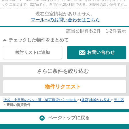
ッグ 二葉店まで、327mです。自宅から2駅利用できる、利便性の高い物件です。
徒歩5分で駅にアクセス可能な...
現在空室情報がありません。
マールへのお問い合わせはこちら
該当公開件数
2
件
1-2
件表示
チェックした物件をまとめて
検討リストに追加
お問い合わせ
さらに条件を絞り込む
物件リクエスト
渋谷・中目黒のペット可・猫可賃貸ならnekofu
>
(賃貸)地域から探す
>
品川区
>
豊町の賃貸物件
ページトップに戻る