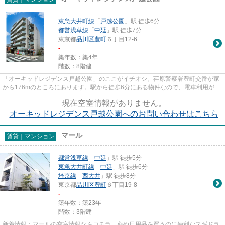
東急大井町線
「
戸越公園
」駅 徒歩6分
都営浅草線
「
中延
」駅 徒歩7分
東京都
品川区
豊町
６丁目12-6
-
築年数：築4年
階数：8階建
「オーキッドレジデンス戸越公園」のここがイチオシ。荏原警察署豊町交番が家
から176mのところにあります。駅から徒歩6分にある物件なので、電車利用が多
い方にオススメです。目的に応...
現在空室情報がありません。
オーキッドレジデンス戸越公園へのお問い合わせはこちら
マール
賃貸｜マンション
都営浅草線
「
中延
」駅 徒歩5分
東急大井町線
「
中延
」駅 徒歩6分
埼京線
「
西大井
」駅 徒歩8分
東京都
品川区
豊町
６丁目19-8
-
築年数：築23年
階数：3階建
新着情報：マールの空室情報ならコチラ。薬や日用品を買うのに便利なスギドラ