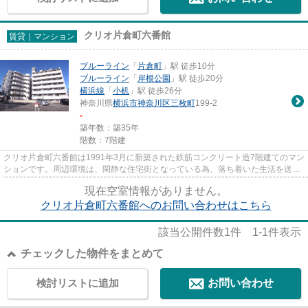
クリオ片倉町六番館
賃貸｜マンション
ブルーライン
「
片倉町
」駅 徒歩10分
ブルーライン
「
岸根公園
」駅 徒歩20分
横浜線
「
小机
」駅 徒歩26分
神奈川県
横浜市神奈川区
三枚町
199-2
-
築年数：築35年
階数：7階建
クリオ片倉町六番館は1991年3月に新築された鉄筋コンクリート造7階建てのマン
ションです。周辺環境は、閑静な住宅街となっている為、落ち着いた生活を送り
たい方にオススメです。オー...
現在空室情報がありません。
クリオ片倉町六番館へのお問い合わせはこちら
該当公開件数
1
件
1-1
件表示
チェックした物件をまとめて
検討リストに追加
お問い合わせ