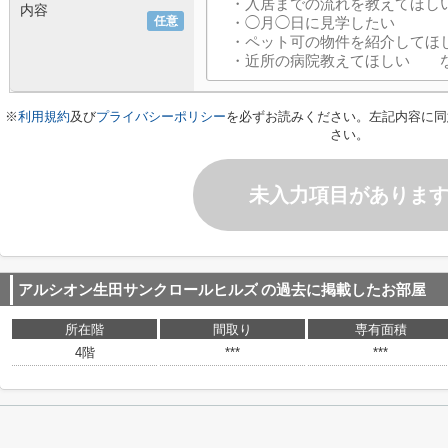
内容
任意
※
利用規約
及び
プライバシーポリシー
を必ずお読みください。左記内容に同
さい。
未入力項目がありま
アルシオン生田サンクロールヒルズ
の過去に掲載したお部屋
所在階
間取り
専有面積
4階
***
***