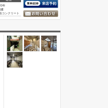
20年
階建
筋コンクリート