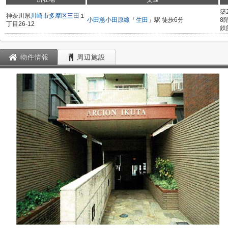
築
神奈川県
川崎市多摩区
三田
１
小田急小田原線
「
生田
」駅 徒歩6分
8
丁目26-12
鉄
物件情報
周辺施設