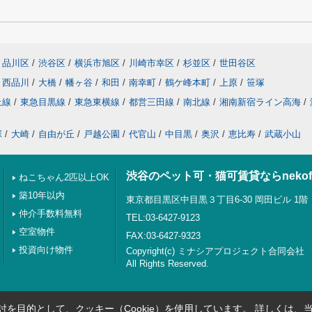
品川区
/
渋谷区
/
横浜市旭区
/
川崎市幸区
/
杉並区
/
世田谷区
西品川
/
大橋
/
幡ヶ谷
/
和田
/
南幸町
/
鶴ケ峰本町
/
上原
/
笹塚
上線
/
東急目黒線
/
東急東横線
/
都営三田線
/
南北線
/
湘南新宿ライン高海
/
塚
/
大崎
/
自由が丘
/
戸越公園
/
代官山
/
中目黒
/
奥沢
/
恵比寿
/
武蔵小山
渋谷のペット可・猫可賃貸ならnekof
ねこちゃん2匹以上OK
築10年以内
東京都目黒区中目黒３丁目6-30 岡田ビル 1階
仲介手数料無料
TEL:03-6427-9123
空室物件
FAX:03-6427-9323
投資向け物件
Copyright(c) ミナシアプロジェクト合同会社
All Rights Reserved.
を目的として、クッキー（Cookie）を使用しています。
詳しくは、