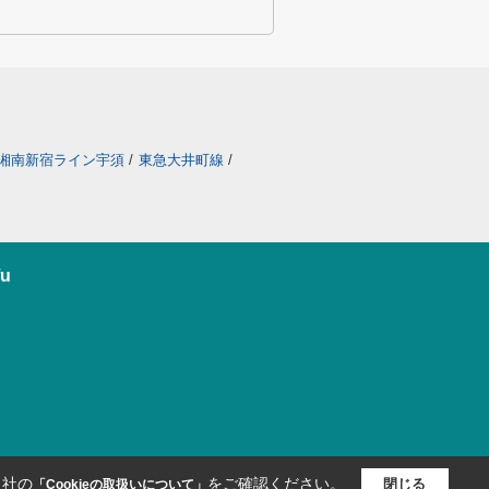
湘南新宿ライン宇須
/
東急大井町線
/
u
当社の
をご確認ください。
閉じる
「Cookieの取扱いについて」