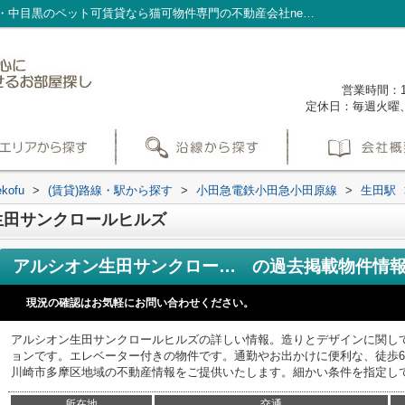
アルシオン生田サンクロールヒルズ／渋谷・中目黒のペット可賃貸なら猫可物件専門の不動産会社nekofu
営業時間：1
定休日：毎週火曜
ofu
>
(賃貸)路線・駅から探す
>
小田急電鉄小田急小田原線
>
生田駅
生田サンクロールヒルズ
アルシオン生田サンクロールヒルズ
の過去掲載物件情
現況の確認はお気軽にお問い合わせください。
アルシオン生田サンクロールヒルズの詳しい情報。造りとデザインに関し
ョンです。エレベーター付きの物件です。通勤やお出かけに便利な、徒歩
川崎市多摩区地域の不動産情報をご提供いたします。細かい条件を指定してinfo@
所在地
交通