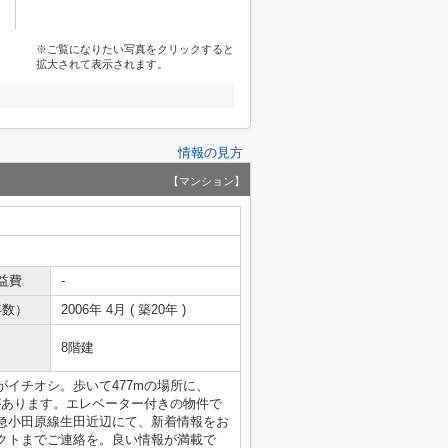
※ご覧になりたい写真をクリックすると
拡大されて表示されます。
情報の見方
【マンション】
益費
-
年数）
2006年 4月 ( 築20年 )
8階建
イチオシ。歩いて477mの場所に、
田店があります。エレベーター付きの物件で
急小田原線生田近辺にて、新着情報をお
ロジェクトまでご連絡を。良い情報が満載で