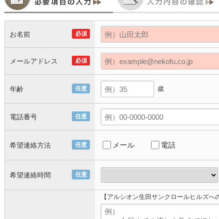
お名前
必須
メールアドレス
必須
年齢
任意
歳
電話番号
任意
メール
電話
希望連絡方法
任意
希望連絡時間
任意
【アルシオン生田サンクロールヒルズへ