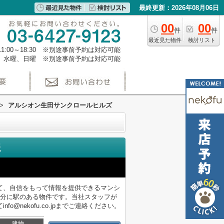
最終更新：2026年08月06日
00
00
件
件
最近見た物件
検討リスト
1:00～18:30 ※別途事前予約は対応可能
、水曜、日曜 ※別途事前予約は対応可能
>
アルシオン生田サンクロールヒルズ
報
て、自信をもって情報を提供できるマンシ
6分に駅のある物件です。当社スタッフが
nekofu.co.jpまでご連絡ください。
建物