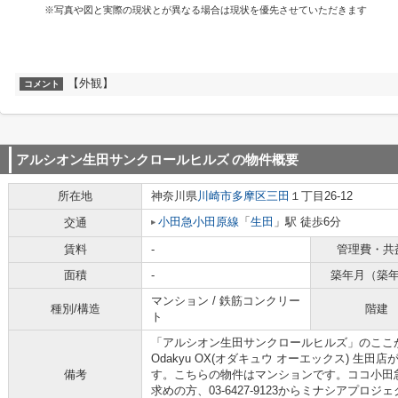
※写真や図と実際の現状とが異なる場合は現状を優先させていただきます
【外観】
コメント
アルシオン生田サンクロールヒルズ
の物件概要
所在地
神奈川県
川崎市多摩区
三田
１丁目26-12
小田急小田原線
「
生田
」駅 徒歩6分
交通
賃料
-
管理費・共
面積
-
築年月（築
マンション / 鉄筋コンクリー
種別/構造
階建
ト
「アルシオン生田サンクロールヒルズ」のここが
Odakyu OX(オダキュウ オーエックス) 生
備考
す。こちらの物件はマンションです。ココ小田
求めの方、03-6427-9123からミナシアプ