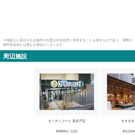
※地図上に表示される物件の位置は付近住所に所在することを表すものであり、実際の
物件所在地とは異なる場合がございます。
周辺施設
キッチンコート 高井戸店
オオゼキ
約950m／12分
約1131