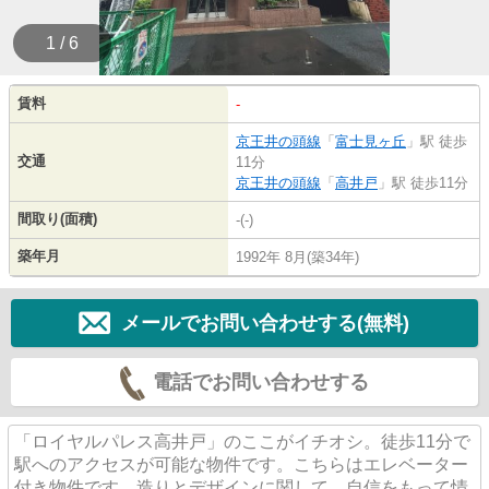
1 / 6
賃料
-
京王井の頭線
「
富士見ヶ丘
」駅 徒歩
交通
11分
京王井の頭線
「
高井戸
」駅 徒歩11分
間取り(面積)
-(-)
築年月
1992年 8月(築34年)
メールでお問い合わせする(無料)
電話でお問い合わせする
「ロイヤルパレス高井戸」のここがイチオシ。徒歩11分で
駅へのアクセスが可能な物件です。こちらはエレベーター
付き物件です。造りとデザインに関して、自信をもって情