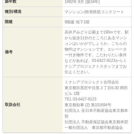
築年数
1992年 8月 (築34年)
種別/構造
マンション/鉄骨鉄筋コンクリート
階建
8階建 地下1階
高井戸みどり公園まで190mです。駅
から徒歩11分のところにあるマンシ
ョンはいかがでしょうか。こちらの
物件はマンションです。エレベータ
備考
ー付き物件です。こだわりたい条件
などがあれば、03-6427-9123からミ
ナシアプロジェクトスタッフまでお
伝えください。
ミナシアプロジェクト合同会社
東京都目黒区中目黒３丁目6-30 岡田
ビル 1階
TEL:03-6427-9123
取扱会社
東京都知事 (2) 第101694号
社団法人 全日本不動産協会東京都本
部
社団法人 不動産保証協会東京都本部
一般社団法人 東京都不動産協会