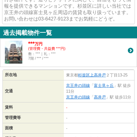
報を提供できるマンションです。杉並区に詳しい当社では
京王井の頭線富士見ヶ丘周辺の賃貸も取り扱っています。
お問い合わせは03-6427-9123までお気軽にどうぞ。
過去掲載物件一覧
***
万円
(管理費・共益費 ***円)
敷：***｜礼：***
7階 / *** / ***
所在地
東京都
杉並区
上高井戸
２丁目13-25
京王井の頭線
「
富士見ヶ丘
」駅 徒歩
交通
11分
京王井の頭線
「
高井戸
」駅 徒歩11分
賃料
-
管理費等
-
面積
-