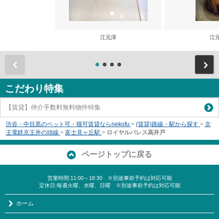
江元淳
江
前
こだわり特集
【賃貸】仲介手数料無料物件特集
渋谷・中目黒のペット可・猫可賃貸ならnekofu
>
(賃貸)路線・駅から探す
>
京
王電鉄京王井の頭線
>
富士見ヶ丘駅
>
ロイヤルパレス高井戸
ページトップに戻る
営業時間:11:00～18:30 ※別途事前予約は対応可能
定休日:毎週火曜、水曜、日曜 ※別途事前予約は対応可能
ホーム