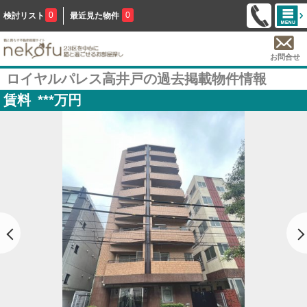
0
0
検討リスト
最近見た物件
お問合せ
ロイヤルパレス高井戸の過去掲載物件情報
賃料
***
万円