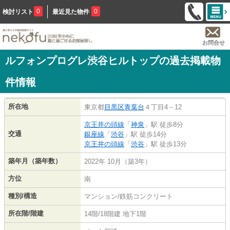
0
0
検討リスト
最近見た物件
お問合せ
ルフォンプログレ渋谷ヒルトップの過去掲載物
件情報
所在地
東京都
目黒区
青葉台
４丁目4－12
京王井の頭線
「
神泉
」駅 徒歩8分
交通
銀座線
「
渋谷
」駅 徒歩14分
京王井の頭線
「
渋谷
」駅 徒歩13分
築年月（築年数）
2022年 10月（築3年）
方位
南
種別/構造
マンション/鉄筋コンクリート
所在階/階建
14階/18階建 地下1階