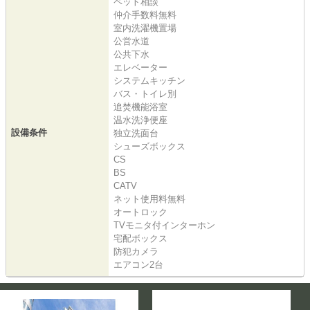
ペット相談
仲介手数料無料
室内洗濯機置場
公営水道
公共下水
エレベーター
システムキッチン
バス・トイレ別
追焚機能浴室
温水洗浄便座
設備条件
独立洗面台
シューズボックス
CS
BS
CATV
ネット使用料無料
オートロック
TVモニタ付インターホン
宅配ボックス
防犯カメラ
エアコン2台