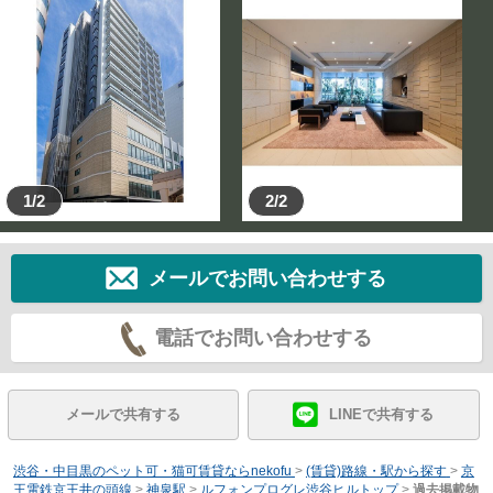
1/2
2/2
メールでお問い合わせする
電話でお問い合わせする
メールで共有する
LINEで共有する
渋谷・中目黒のペット可・猫可賃貸ならnekofu
>
(賃貸)路線・駅から探す
>
京
王電鉄京王井の頭線
>
神泉駅
>
ルフォンプログレ渋谷ヒルトップ
>
過去掲載物