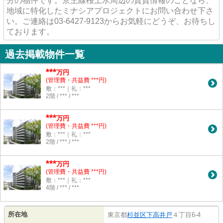
分の物件です。京王線桜上水周辺の賃貸情報のことなら、
地域に特化したミナシアプロジェクトにお問い合わせ下さ
い。ご連絡は03-6427-9123からお気軽にどうぞ、お待ちし
ております。
過去掲載物件一覧
***
万円
(管理費・共益費 ***円)
敷：***｜礼：***
2階 / *** / ***
***
万円
(管理費・共益費 ***円)
敷：***｜礼：***
2階 / *** / ***
***
万円
(管理費・共益費 ***円)
敷：***｜礼：***
4階 / *** / ***
所在地
東京都
杉並区
下高井戸
４丁目6-4