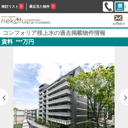
0
0
検討リスト
最近見た物件
お問合せ
コンフォリア桜上水の過去掲載物件情報
賃料
***
万円