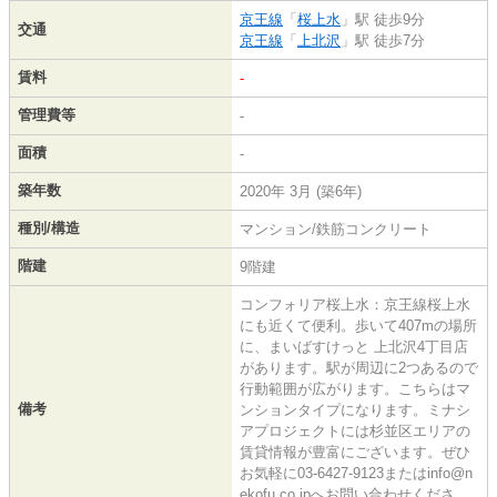
京王線
「
桜上水
」駅 徒歩9分
交通
京王線
「
上北沢
」駅 徒歩7分
賃料
-
管理費等
-
面積
-
築年数
2020年 3月 (築6年)
種別/構造
マンション/鉄筋コンクリート
階建
9階建
コンフォリア桜上水：京王線桜上水
にも近くて便利。歩いて407mの場所
に、まいばすけっと 上北沢4丁目店
があります。駅が周辺に2つあるので
行動範囲が広がります。こちらはマ
備考
ンションタイプになります。ミナシ
アプロジェクトには杉並区エリアの
賃貸情報が豊富にございます。ぜひ
お気軽に03-6427-9123またはinfo@n
ekofu.co.jpへお問い合わせくださ