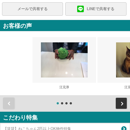
メールで共有する
LINEで共有する
お客様の声
江元淳
江
前
こだわり特集
【賃貸】ねこちゃん2匹以上OK物件特集