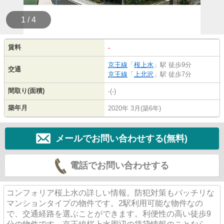
1 / 4
賃料
-
京王線
「
桜上水
」駅 徒歩9分
交通
京王線
「
上北沢
」駅 徒歩7分
間取り(面積)
-(-)
築年月
2020年 3月(築6年)
メールでお問い合わせする(無料)
電話でお問い合わせする
コンフォリア桜上水の詳しい情報。防犯対策もバッチリな
マンションタイプの物件です。2駅利用可能な物件なの
で、交通経路を選ぶことができます。利便性の高い徒歩9