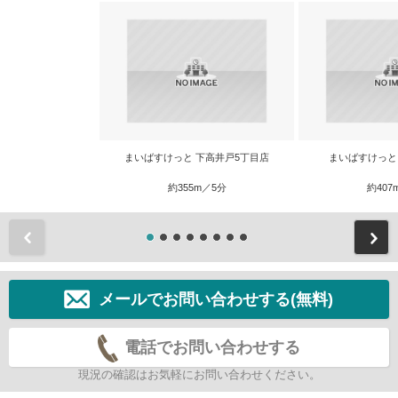
まいばすけっと 下高井戸5丁目店
まいばすけっと
約355m／5分
約407
前
メールでお問い合わせする(無料)
電話でお問い合わせする
現況の確認はお気軽にお問い合わせください。