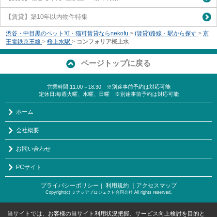
【賃貸】築10年以内物件特集
渋谷・中目黒のペット可・猫可賃貸ならnekofu
>
(賃貸)路線・駅から探す
>
京
王電鉄京王線
>
桜上水駅
>
コンフォリア桜上水
ページトップに戻る
営業時間:11:00～18:30 ※別途事前予約は対応可能
定休日:毎週火曜、水曜、日曜 ※別途事前予約は対応可能
ホーム
会社概要
お問い合わせ
PCサイト
プライバシーポリシー
利用規約
｜アクセスマップ
｜
Copyright(c) ミナシアプロジェクト合同会社 All rights reserved.
当サイトでは、お客様の当サイト利用状況把握、サービス向上検討を目的と