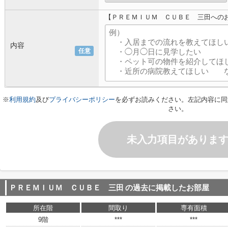
【ＰＲＥＭＩＵＭ ＣＵＢＥ 三田への
内容
任意
※
利用規約
及び
プライバシーポリシー
を必ずお読みください。左記内容に同
さい。
未入力項目がありま
ＰＲＥＭＩＵＭ ＣＵＢＥ 三田
の過去に掲載したお部屋
所在階
間取り
専有面積
9階
***
***