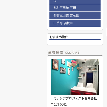
芝
都営三田線 三田
都営三田線 芝公園
山手線 浜松町
おすすめ物件
ミナシアプロジェクト合同会社
〒153-0061