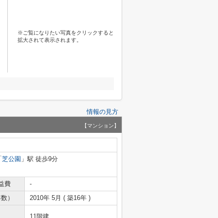
※ご覧になりたい写真をクリックすると
拡大されて表示されます。
情報の見方
【マンション】
「
芝公園
」駅 徒歩9分
益費
-
年数）
2010年 5月 ( 築16年 )
11階建