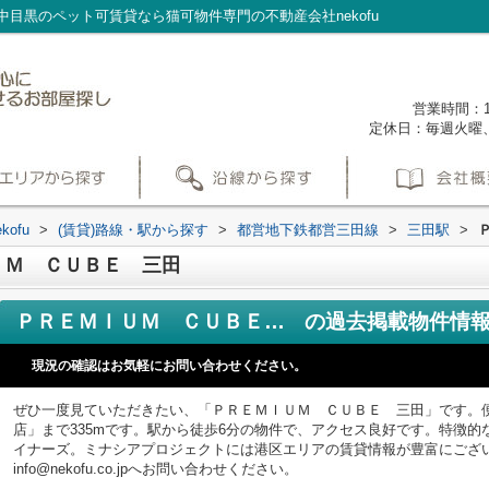
目黒のペット可賃貸なら猫可物件専門の不動産会社nekofu
営業時間：1
定休日：毎週火曜
ofu
>
(賃貸)路線・駅から探す
>
都営地下鉄都営三田線
>
三田駅
>
ＵＭ ＣＵＢＥ 三田
ＰＲＥＭＩＵＭ ＣＵＢＥ 三田
の過去掲載物件情
現況の確認はお気軽にお問い合わせください。
ぜひ一度見ていただきたい、「ＰＲＥＭＩＵＭ ＣＵＢＥ 三田」です。
店」まで335mです。駅から徒歩6分の物件で、アクセス良好です。特徴
イナーズ。ミナシアプロジェクトには港区エリアの賃貸情報が豊富にございます。
info@nekofu.co.jpへお問い合わせください。