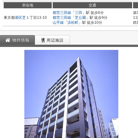
所在地
交通
都営三田線
「
三田
」駅 徒歩6分
築
東京都
港区
芝
１丁目13-10
都営三田線
「
芝公園
」駅 徒歩9分
1
山手線
「
浜松町
」駅 徒歩10分
鉄
物件情報
周辺施設