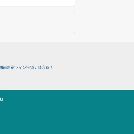
湘南新宿ライン宇須
/
埼京線
/
u