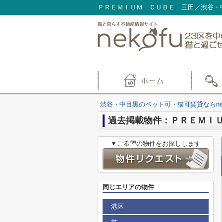
ＰＲＥＭＩＵＭ ＣＵＢＥ 三田／渋谷・中
渋谷・中目黒のペット可・猫可賃貸ならnek
過去掲載物件：ＰＲＥＭＩ
▼ご希望の物件をお探しします
同じエリアの物件
港区