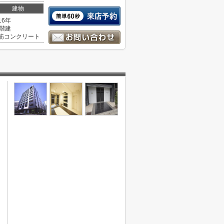
建物
16年
1階建
筋コンクリート