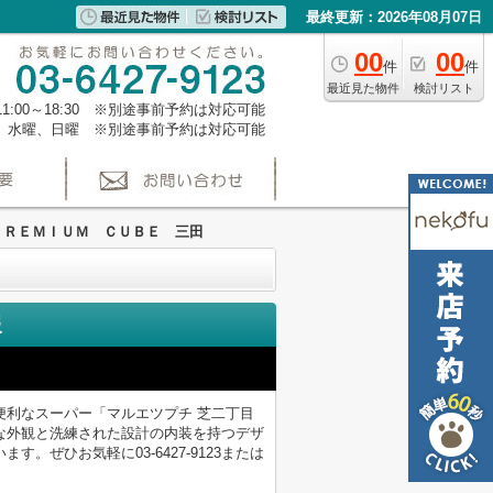
最終更新：2026年08月07日
00
00
件
件
最近見た物件
検討リスト
1:00～18:30 ※別途事前予約は対応可能
、水曜、日曜 ※別途事前予約は対応可能
ＰＲＥＭＩＵＭ ＣＵＢＥ 三田
報
便利なスーパー「マルエツプチ 芝二丁目
的な外観と洗練された設計の内装を持つデザ
ぜひお気軽に03-6427-9123または