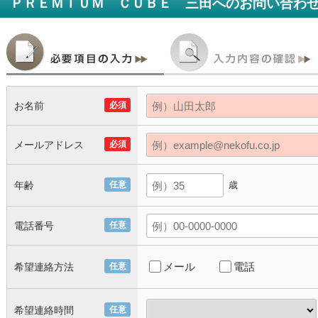
ＰＲＥＭＩＵＭ ＣＵＢＥ 三田
へのお問い合わ
お名前
必須
メールアドレス
必須
年齢
任意
歳
電話番号
任意
メール
電話
希望連絡方法
任意
希望連絡時間
任意