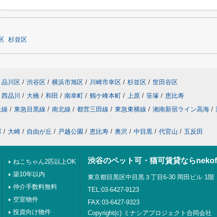
区
杉並区
品川区
/
渋谷区
/
横浜市旭区
/
川崎市幸区
/
杉並区
/
世田谷区
西品川
/
大橋
/
和田
/
南幸町
/
鶴ケ峰本町
/
上原
/
笹塚
/
恵比寿
上線
/
東急目黒線
/
南北線
/
都営三田線
/
東急東横線
/
湘南新宿ライン高海
/
塚
/
大崎
/
自由が丘
/
戸越公園
/
恵比寿
/
奥沢
/
中目黒
/
代官山
/
五反田
渋谷のペット可・猫可賃貸ならnekof
ねこちゃん2匹以上OK
築10年以内
東京都目黒区中目黒３丁目6-30 岡田ビル 1階
仲介手数料無料
TEL:03-6427-9123
空室物件
FAX:03-6427-9323
投資向け物件
Copyright(c) ミナシアプロジェクト合同会社