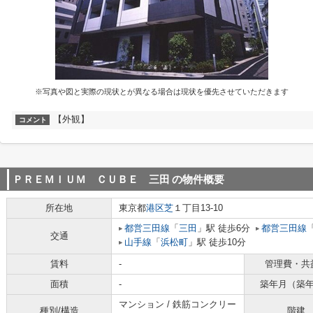
※写真や図と実際の現状とが異なる場合は現状を優先させていただきます
【外観】
コメント
ＰＲＥＭＩＵＭ ＣＵＢＥ 三田
の物件概要
所在地
東京都
港区
芝
１丁目13-10
都営三田線
「
三田
」駅 徒歩6分
都営三田線
交通
山手線
「
浜松町
」駅 徒歩10分
賃料
-
管理費・共
面積
-
築年月（築
マンション / 鉄筋コンクリー
種別/構造
階建