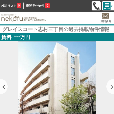
0
0
検討リスト
最近見た物件
お問合せ
グレイスコート志村三丁目の過去掲載物件情報
賃料
***
万円