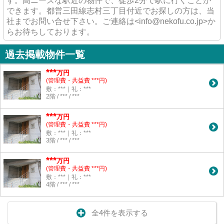
す。高ニーズな駅近の物件で、徒歩2分で駅に行くことが
できます。都営三田線志村三丁目付近でお探しの方は、当
社までお問い合せ下さい。ご連絡は<info@nekofu.co.jp>か
らお待ちしております。
過去掲載物件一覧
***
万円
(管理費・共益費 ***円)
敷：***｜礼：***
2階 / *** / ***
***
万円
(管理費・共益費 ***円)
敷：***｜礼：***
3階 / *** / ***
***
万円
(管理費・共益費 ***円)
敷：***｜礼：***
4階 / *** / ***
全4件を表示する