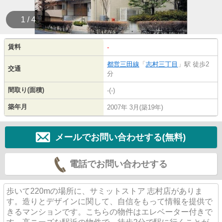
1 / 4
賃料
-
都営三田線
「
志村三丁目
」駅 徒歩2
交通
分
間取り(面積)
-(-)
築年月
2007年 3月(築19年)
メールでお問い合わせする(無料)
電話でお問い合わせする
歩いて220mの場所に、サミットストア 志村店がありま
す。造りとデザインに関して、自信をもって情報を提供で
きるマンションです。こちらの物件はエレベーター付きで