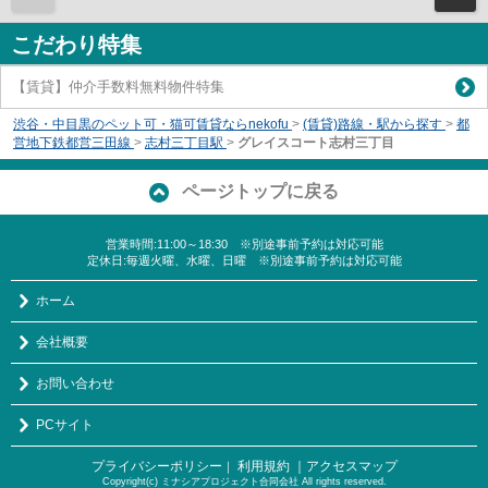
こだわり特集
【賃貸】仲介手数料無料物件特集
渋谷・中目黒のペット可・猫可賃貸ならnekofu
>
(賃貸)路線・駅から探す
>
都
営地下鉄都営三田線
>
志村三丁目駅
>
グレイスコート志村三丁目
ページトップに戻る
営業時間:11:00～18:30 ※別途事前予約は対応可能
定休日:毎週火曜、水曜、日曜 ※別途事前予約は対応可能
ホーム
会社概要
お問い合わせ
PCサイト
プライバシーポリシー
利用規約
｜アクセスマップ
｜
Copyright(c) ミナシアプロジェクト合同会社 All rights reserved.