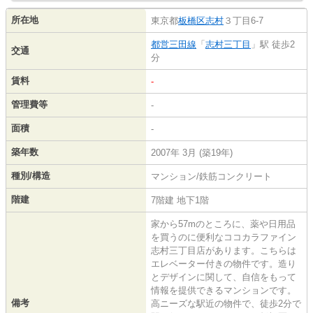
所在地
東京都
板橋区
志村
３丁目6-7
都営三田線
「
志村三丁目
」駅 徒歩2
交通
分
賃料
-
管理費等
-
面積
-
築年数
2007年 3月 (築19年)
種別/構造
マンション/鉄筋コンクリート
階建
7階建 地下1階
家から57mのところに、薬や日用品
を買うのに便利なココカラファイン
志村三丁目店があります。こちらは
エレベーター付きの物件です。造り
とデザインに関して、自信をもって
情報を提供できるマンションです。
備考
高ニーズな駅近の物件で、徒歩2分で