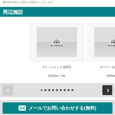
物件所在地とは異なる場合がございます。
周辺施設
サミットストア 志村店
ローソン 
約220m／3分
約59
前
メールでお問い合わせする(無料)