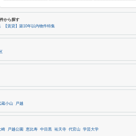
件から探す
集
【賃貸】築10年以内物件特集
区
武蔵小山
戸越
大崎
戸越公園
恵比寿
中目黒
祐天寺
代官山
学芸大学