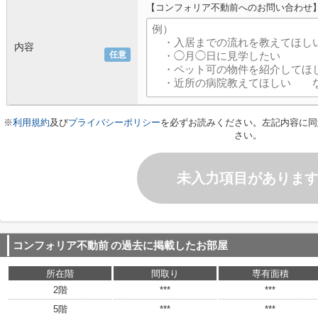
【コンフォリア不動前へのお問い合わせ
内容
任意
※
利用規約
及び
プライバシーポリシー
を必ずお読みください。左記内容に同
さい。
未入力項目がありま
コンフォリア不動前
の過去に掲載したお部屋
所在階
間取り
専有面積
2階
***
***
5階
***
***