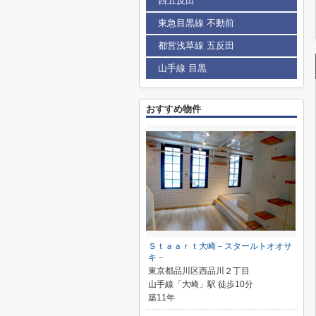
西五反田
東急目黒線 不動前
都営浅草線 五反田
山手線 目黒
おすすめ物件
Ｓｔａａｒｔ大崎－スタールトオオサ
キ－
東京都品川区西品川２丁目
山手線「大崎」駅 徒歩10分
築11年