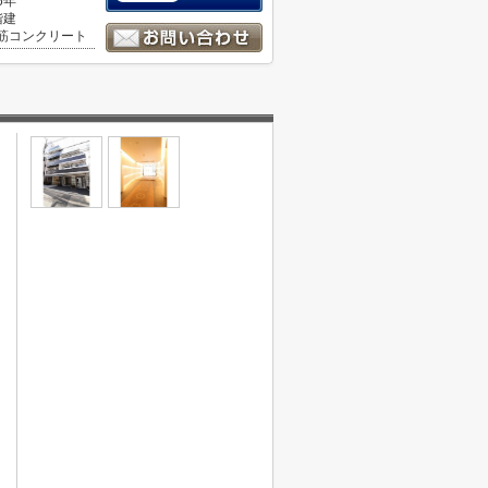
6年
階建
筋コンクリート