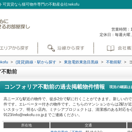
可賃貸なら猫可物件専門の不動産会社nekofu
営業時間：1
定休日：毎週火曜
ofu
>
(賃貸)路線・駅から探す
>
東急電鉄東急目黒線
>
不動前駅
>
ア不動前
コンフォリア不動前
の過去掲載物件情報
現況の確認は
高ニーズな駅近の物件で、徒歩2分で駅に行くことができます。新しいの
件です。エレベーター付きの物件です。こちらのマンションからは2駅が
いスタッフ、明るい店内。ミナシアプロジェクトは、清潔感のある対応を心がけ
9123/info@nekofu.co.jpまでご連絡ください。
所在地
交通