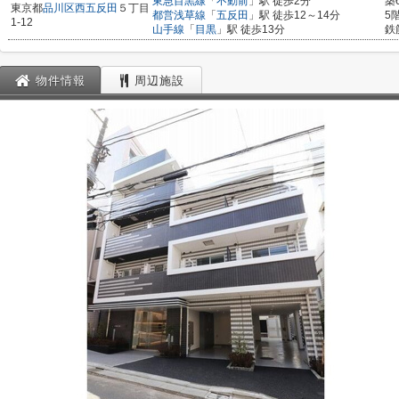
東急目黒線
「
不動前
」駅 徒歩2分
築
東京都
品川区
西五反田
５丁目
都営浅草線
「
五反田
」駅 徒歩12～14分
5
1-12
山手線
「
目黒
」駅 徒歩13分
鉄
物件情報
周辺施設