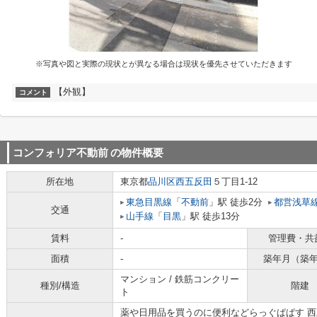
※写真や図と実際の現状とが異なる場合は現状を優先させていただきます
【外観】
コメント
コンフォリア不動前
の物件概要
所在地
東京都
品川区
西五反田
５丁目1-12
東急目黒線
「
不動前
」駅 徒歩2分
都営浅草
交通
山手線
「
目黒
」駅 徒歩13分
賃料
-
管理費・共
面積
-
築年月（築
マンション / 鉄筋コンクリー
種別/構造
階建
ト
薬や日用品を買うのに便利などらっぐぱぱす 西