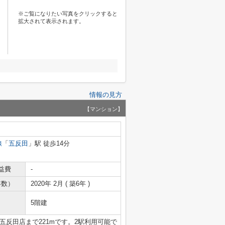
※ご覧になりたい写真をクリックすると
拡大されて表示されます。
情報の見方
【マンション】
線
「
五反田
」駅 徒歩14分
益費
-
年数）
2020年 2月 ( 築6年 )
5階建
五反田店まで221mです。2駅利用可能で