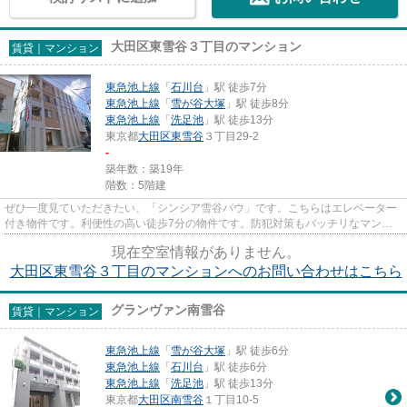
大田区東雪谷３丁目のマンション
賃貸｜マンション
東急池上線
「
石川台
」駅 徒歩7分
東急池上線
「
雪が谷大塚
」駅 徒歩8分
東急池上線
「
洗足池
」駅 徒歩13分
東京都
大田区
東雪谷
３丁目29-2
-
築年数：築19年
階数：5階建
ぜひ一度見ていただきたい、「シンシア雪谷バウ」です。こちらはエレベーター
付き物件です。利便性の高い徒歩7分の物件です。防犯対策もバッチリなマンシ
ョンタイプの物件です。東急池...
現在空室情報がありません。
大田区東雪谷３丁目のマンションへのお問い合わせはこちら
グランヴァン南雪谷
賃貸｜マンション
東急池上線
「
雪が谷大塚
」駅 徒歩6分
東急池上線
「
石川台
」駅 徒歩6分
東急池上線
「
洗足池
」駅 徒歩13分
東京都
大田区
南雪谷
１丁目10-5