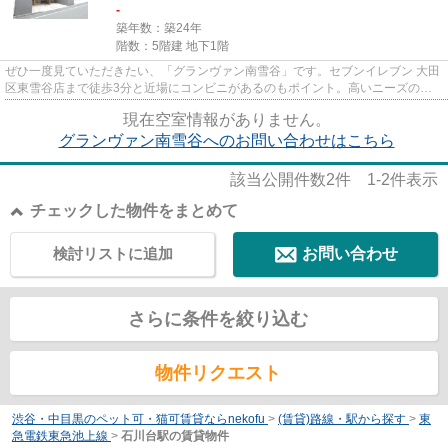
-
築年数：築24年
階数：5階建 地下1階
ぜひ一度見ていただきたい、「グランヴァン南雪谷」です。セブンイレブン 大田
区東雪谷店まで徒歩3分と近場にコンビニがあるのもポイント。高いニーズのあ
る、駅徒歩6分の物件です。造...
現在空室情報がありません。
グランヴァン南雪谷へのお問い合わせはこちら
該当公開件数
2
件
1-2
件表示
チェックした物件をまとめて
検討リストに追加
お問い合わせ
さらに条件を絞り込む
物件リクエスト
渋谷・中目黒のペット可・猫可賃貸ならnekofu
>
(賃貸)路線・駅から探す
>
東
急電鉄東急池上線
>
石川台駅の賃貸物件