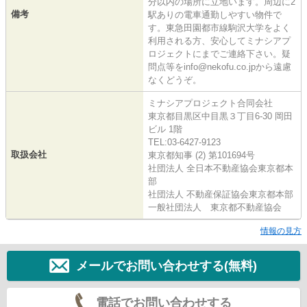
分以内の場所に立地います。周辺に2
備考
駅ありの電車通勤しやすい物件で
す。東急田園都市線駒沢大学をよく
利用される方、安心してミナシアプ
ロジェクトにまでご連絡下さい。疑
問点等をinfo@nekofu.co.jpから遠慮
なくどうぞ。
ミナシアプロジェクト合同会社
東京都目黒区中目黒３丁目6-30 岡田
ビル 1階
TEL:03-6427-9123
取扱会社
東京都知事 (2) 第101694号
社団法人 全日本不動産協会東京都本
部
社団法人 不動産保証協会東京都本部
一般社団法人 東京都不動産協会
情報の見方
メールでお問い合わせする(無料)
電話でお問い合わせする