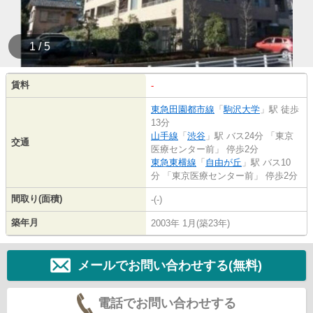
1 / 5
賃料
-
東急田園都市線
「
駒沢大学
」駅 徒歩
13分
山手線
「
渋谷
」駅 バス24分 「東京
交通
医療センター前」 停歩2分
東急東横線
「
自由が丘
」駅 バス10
分 「東京医療センター前」 停歩2分
間取り(面積)
-(-)
築年月
2003年 1月(築23年)
メールでお問い合わせする(無料)
電話でお問い合わせする