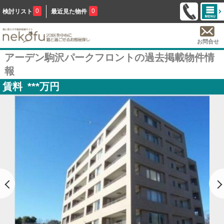
0
0
検討リスト
最近見た物件
お問合せ
アーデン駒沢パークフロントの過去掲載物件情
報
賃料
***
万円