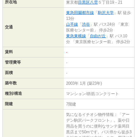
所在地
東京都
目黒区
八雲
５丁目19－21
東急田園都市線
「
駒沢大学
」駅 徒歩
13分
山手線
「
渋谷
」駅 バス24分 「東京
交通
医療センター前」 停歩2分
東急東横線
「
自由が丘
」駅 バス10
分 「東京医療センター前」 停歩2分
賃料
-
管理費等
-
面積
-
築年数
2003年 1月 (築23年)
種別/構造
マンション/鉄筋コンクリート
階建
7階建
気になるイチオシ物件情報：「アー
デン駒沢パークフロント」。薬や日
用品を買うのに便利なサンテ薬局目
黒店まで50mです。バス停から徒歩3