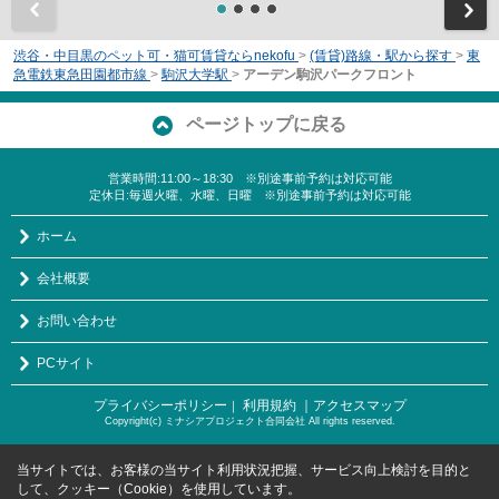
前
渋谷・中目黒のペット可・猫可賃貸ならnekofu
>
(賃貸)路線・駅から探す
>
東
急電鉄東急田園都市線
>
駒沢大学駅
>
アーデン駒沢パークフロント
ページトップに戻る
営業時間:11:00～18:30 ※別途事前予約は対応可能
定休日:毎週火曜、水曜、日曜 ※別途事前予約は対応可能
ホーム
会社概要
お問い合わせ
PCサイト
プライバシーポリシー
利用規約
｜アクセスマップ
｜
Copyright(c) ミナシアプロジェクト合同会社 All rights reserved.
当サイトでは、お客様の当サイト利用状況把握、サービス向上検討を目的と
して、クッキー（Cookie）を使用しています。