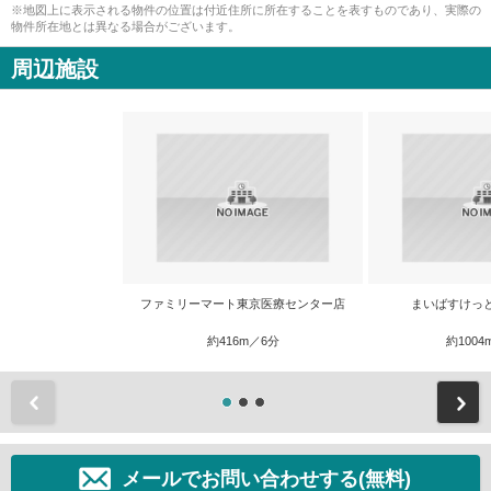
※地図上に表示される物件の位置は付近住所に所在することを表すものであり、実際の
物件所在地とは異なる場合がございます。
周辺施設
ファミリーマート東京医療センター店
まいばすけっと
約416m／6分
約1004
前
メールでお問い合わせする(無料)