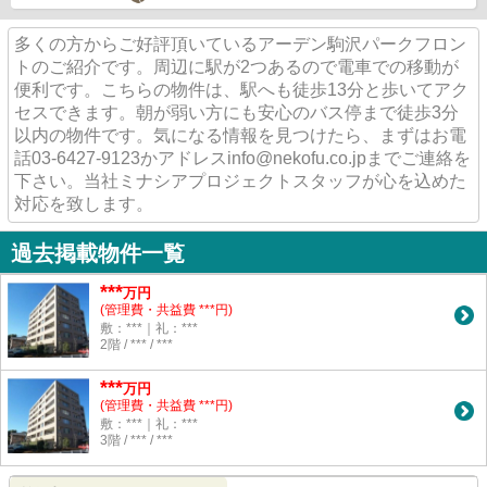
多くの方からご好評頂いているアーデン駒沢パークフロン
トのご紹介です。周辺に駅が2つあるので電車での移動が
便利です。こちらの物件は、駅へも徒歩13分と歩いてアク
セスできます。朝が弱い方にも安心のバス停まで徒歩3分
以内の物件です。気になる情報を見つけたら、まずはお電
話03-6427-9123かアドレスinfo@nekofu.co.jpまでご連絡を
下さい。当社ミナシアプロジェクトスタッフが心を込めた
対応を致します。
過去掲載物件一覧
***
万円
(管理費・共益費 ***円)
敷：***｜礼：***
2階 / *** / ***
***
万円
(管理費・共益費 ***円)
敷：***｜礼：***
3階 / *** / ***